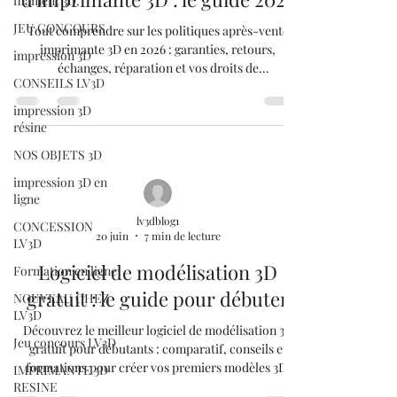
filament 3D,
JEU CONCOURS
Tout comprendre sur les politiques après-vente
imprimante 3D en 2026 : garanties, retours,
impression 3D
échanges, réparation et vos droits de
CONSEILS LV3D
consommateur en France.
impression 3D
résine
NOS OBJETS 3D
impression 3D en
ligne
lv3dblog1
CONCESSION
20 juin
7 min de lecture
LV3D
Logiciel de modélisation 3D
Formation en ligne
gratuit : le guide pour débuter
NOUVEAU CHEZ
LV3D
Découvrez le meilleur logiciel de modélisation 3D
Jeu concours LV3D
gratuit pour débutants : comparatif, conseils et
formations pour créer vos premiers modèles 3D.
IMPRIMANTE 3D
RESINE