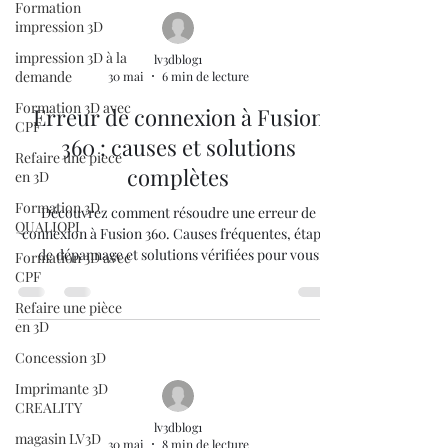
Formation
impression 3D
impression 3D à la
lv3dblog1
demande
30 mai
6 min de lecture
Formation 3D avec
Erreur de connexion à Fusion
CPF
360 : causes et solutions
Refaire une piece
complètes
en 3D
Formation 3D
Découvrez comment résoudre une erreur de
QUALIOPI
connexion à Fusion 360. Causes fréquentes, étapes
de dépannage et solutions vérifiées pour vous
Formation 3D avec
reconnecter.
CPF
Refaire une pièce
en 3D
Concession 3D
Imprimante 3D
CREALITY
lv3dblog1
magasin LV3D
30 mai
8 min de lecture