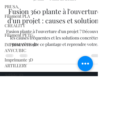
PRUSA,
Fusion 360 plante à l'ouverture
Filament PLA
d'un projet : causes et solutions
CREALITY
Fusion plante à l'ouverture d'un projet ? Découvrez
Filament PETG,
les causes fréquentes et les solutions concrètes
pour résoudre ce plantage et reprendre votre
IMPRIMANTE 3D
ANYCUBIC
travail.
Imprimante 3D
ARTILLERY
Artiste 3D
filament 3D ASA
CREALITY SPARKX
i7 Color Combo
bambulab
07.66.87.53.03
A2Lcombo
lv3dcontact@gmail.co
m
SNAPMAKER U1