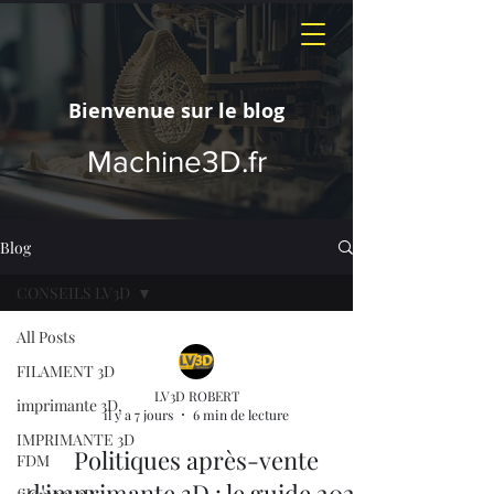
Bienvenue sur le blog
Machine3D.fr
Blog
CONSEILS LV3D
All Posts
FILAMENT 3D
LV3D ROBERT
imprimante 3D,
il y a 7 jours
6 min de lecture
IMPRIMANTE 3D
Politiques après-vente
FDM
d'imprimante 3D : le guide 2026