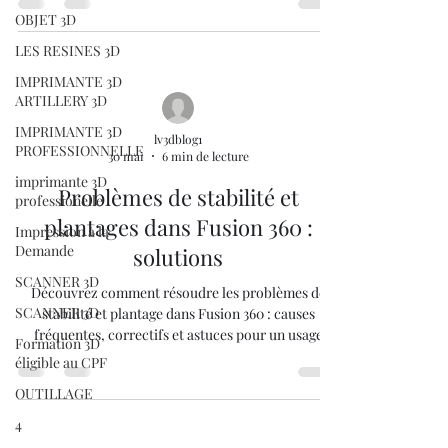
OBJET 3D
LES RESINES 3D
IMPRIMANTE 3D
ARTILLERY 3D
IMPRIMANTE 3D
lv3dblog1
PROFESSIONNELLE
30 mai
6 min de lecture
imprimante 3D
Problèmes de stabilité et
professionelle
plantages dans Fusion 360 :
Impression à la
Demande
solutions
SCANNER 3D
Découvrez comment résoudre les problèmes de
SCANNER 3D
stabilité et plantage dans Fusion 360 : causes
fréquentes, correctifs et astuces pour un usage
Formation 3D
fluide.
éligible au CPF
OUTILLAGE
4