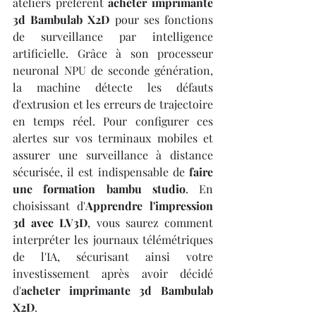
ateliers préfèrent 
acheter imprimante 
3d Bambulab X2D
 pour ses fonctions 
de surveillance par intelligence 
artificielle. Grâce à son processeur 
neuronal NPU de seconde génération, 
la machine détecte les défauts 
d'extrusion et les erreurs de trajectoire 
en temps réel. Pour configurer ces 
alertes sur vos terminaux mobiles et 
assurer une surveillance à distance 
sécurisée, il est indispensable de 
faire 
une formation bambu studio
. En 
choisissant d'
Apprendre l'impression 
3d avec LV3D
, vous saurez comment 
interpréter les journaux télémétriques 
de l'IA, sécurisant ainsi votre 
investissement après avoir décidé 
d'
acheter imprimante 3d Bambulab 
X2D
.