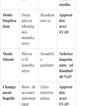
studio
Mode 
Deux 
Rendem
Appren
Duplica
pièces 
ent x2
dre 
tion
identiq
avec 
ues 
LV3D
simulta
nées
Mode 
Pièces 
Symétri
Acheter 
Miroir
G/D 
e 
imprim
simulta
parfaite
ante 3d 
nées
Bambul
ab X2D
Change
Buse de 
Zéro 
Appren
ment 
secours 
interru
dre 
Rapide
automat
ption
avec 
ique
LV3D