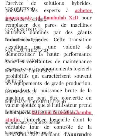
l'arrivée de solutions hybrides, 
NOS OBJETS 3D
poussant les experts à 
acheter 
imprimante 3d Bambulab X2D
 pour 
impression 3D en ligne
remplacer des parcs de machines 
CONCESSION LV3D
autrefois dominés par des géants 
industriels rigides. Cette transition 
Formation en ligne
s'explique par une volonté de 
NOUVEAU CHEZ LV3D
démocratiser la haute performance 
Jeu concours LV3D
sans les contraintes de maintenance 
excessive ou les abonnements logiciels 
IMPRIMANTE 3D RESINE
prohibitifs qui caractérisent souvent 
OBJET 3D
les équipements de grade production. 
Cependant, la puissance brute de la 
LES RESINES 3D
machine ne peut être convertie en 
IMPRIMANTE 3D ARTILLERY 3D
valeur ajoutée que si l'utilisateur prend 
IMPRIMANTE 3D PROFESSIONNELLE
le temps de 
faire une formation bambu 
studio
, l'interface logicielle étant le 
imprimante 3D professionelle
véritable tour de contrôle de la 
Impression à la Demande
précision. En décidant d'
Apprendre 