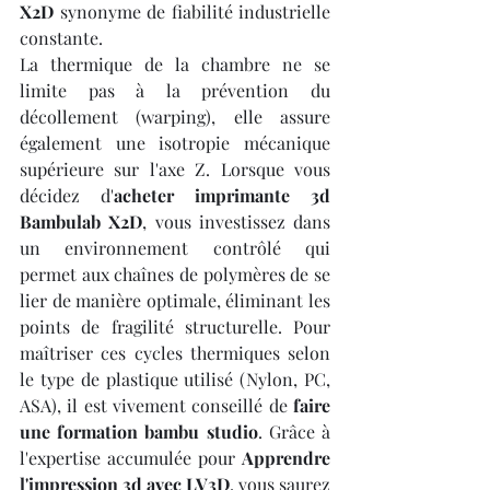
X2D
 synonyme de fiabilité industrielle 
constante.
La thermique de la chambre ne se 
limite pas à la prévention du 
décollement (warping), elle assure 
également une isotropie mécanique 
supérieure sur l'axe Z. Lorsque vous 
décidez d'
acheter imprimante 3d 
Bambulab X2D
, vous investissez dans 
un environnement contrôlé qui 
permet aux chaînes de polymères de se 
lier de manière optimale, éliminant les 
points de fragilité structurelle. Pour 
maîtriser ces cycles thermiques selon 
le type de plastique utilisé (Nylon, PC, 
ASA), il est vivement conseillé de 
faire 
une formation bambu studio
. Grâce à 
l'expertise accumulée pour 
Apprendre 
l'impression 3d avec LV3D
, vous saurez 