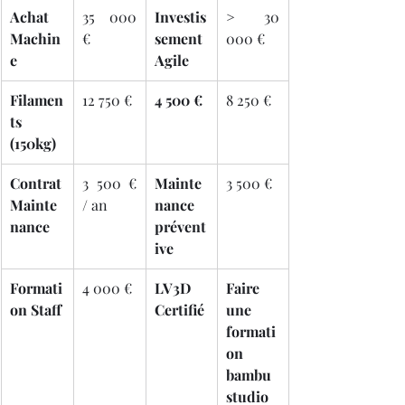
Achat 
35 000 
Investis
> 30 
Machin
€
sement 
000 €
e
Agile
Filamen
12 750 €
4 500 €
8 250 €
ts 
(150kg)
Contrat 
3 500 € 
Mainte
3 500 €
Mainte
/ an
nance 
nance
prévent
ive
Formati
4 000 €
LV3D 
Faire 
on Staff
Certifié
une 
formati
on 
bambu 
studio