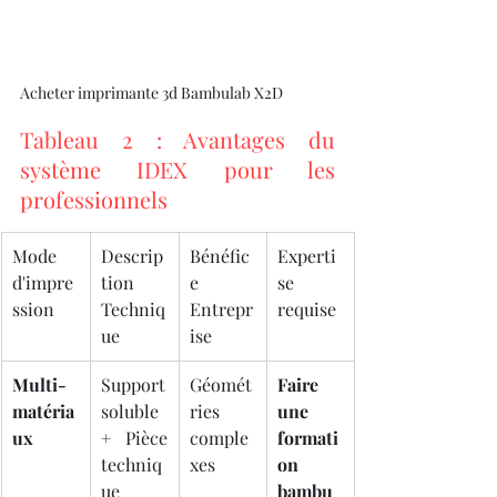
Acheter imprimante 3d Bambulab X2D
Tableau 2 : Avantages du 
système IDEX pour les 
professionnels
Mode 
Descrip
Bénéfic
Experti
d'impre
tion 
e 
se 
ssion
Techniq
Entrepr
requise
ue
ise
Multi-
Support 
Géomét
Faire 
matéria
soluble 
ries 
une 
ux
+ Pièce 
comple
formati
techniq
xes
on 
ue
bambu 