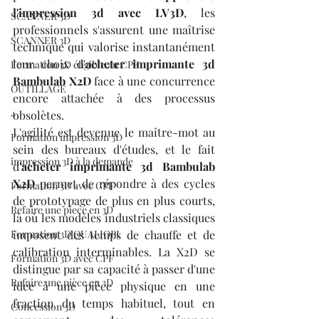
l'impression 3d avec LV3D
, les 
SCANNER 3D
professionnels s'assurent une maîtrise 
SCANNER 3D
technique qui valorise instantanément 
leur choix d'
acheter imprimante 3d 
Formation 3D éligible au CPF
Bambulab X2D
 face à une concurrence 
OUTILLAGE
encore attachée à des processus 
4
obsolètes.
L'agilité est devenue le maître-mot au 
Formation impression 3D
sein des bureaux d'études, et le fait 
impression 3D à la demande
d'
acheter imprimante 3d Bambulab 
X2D
 permet de répondre à des cycles 
Formation 3D avec CPF
de prototypage de plus en plus courts, 
Refaire une piece en 3D
là où les modèles industriels classiques 
Formation 3D QUALIOPI
imposent des temps de chauffe et de 
calibration interminables. La X2D se 
Formation 3D avec CPF
distingue par sa capacité à passer d'une 
Refaire une pièce en 3D
idée à une pièce physique en une 
fraction du temps habituel, tout en 
Concession 3D