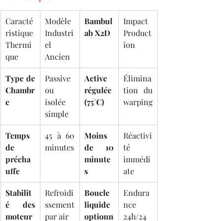
Caracté
Modèle 
Bambul
Impact 
ristique 
Industri
ab X2D
Product
Thermi
el 
ion
que
Ancien
Type de 
Passive 
Active 
Élimina
Chambr
ou 
régulée 
tion du 
e
isolée 
(75°C)
warping
simple
Temps 
45 à 60 
Moins 
Réactivi
de 
minutes
de 10 
té 
précha
minute
immédi
uffe
s
ate
Stabilit
Refroidi
Boucle 
Endura
é des 
ssement 
liquide 
nce 
moteur
par air
optionn
24h/24