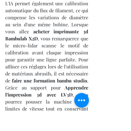
L'IA permet également une calibration 
automatique du flux de filament, ce qui 
compense les variations de diamètre 
au sein d'une même bobine. Lorsque 
vous allez 
acheter imprimante 3d 
Bambulab X2D
, vous remarquerez que 
le micro-lidar scanne le motif de 
calibration avant chaque impression 
pour garantir une ligne parfaite. Pour 
affiner ces réglages lors de l'utilisation 
de matériaux abrasifs, il est nécessaire 
de 
faire une formation bambu studio
. 
Grâce au support pour 
Apprendre 
l'impression 3d avec LV3D
, vous 
pourrez pousser la machine à ses 
limites de vitesse tout en conservant 
une précision chirurgicale, confirmant 
que choisir d'
acheter imprimante 3d 
Bambulab X2D
 est le choix de la 