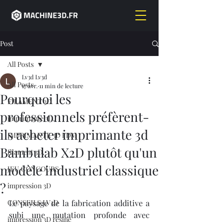
Post
All Posts
Lv3d Lv3d
All Posts
17 avr.
11 min de lecture
Pourquoi les
FILAMENT 3D
professionnels préfèrent-
imprimante 3D,
ils acheter imprimante 3d
IMPRIMANTE 3D FDM
Bambulab X2D plutôt qu'un
filament 3D,
modèle industriel classique
JEU CONCOURS
?
impression 3D
CONSEILS LV3D
Le paysage de la fabrication additive a 
subi une mutation profonde avec 
impression 3D résine