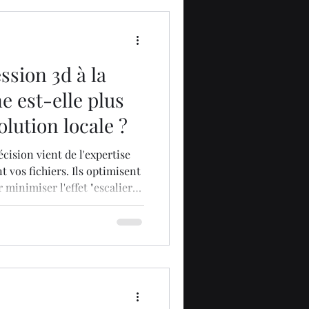
ssion 3d à la
e est-elle plus
olution locale ?
cision vient de l'expertise
 vos fichiers. Ils optimisent
 minimiser l'effet "escalier"
ent les paramètres de
. En 2026, cette symbiose
t la puissance des serveurs
e répétabilité que peu de
nt égaler, surtout pour des