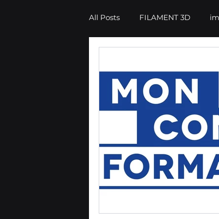
All Posts
FILAMENT 3D
im
impression 3D
CONSEILS
CONCESSION LV3D
Form
IMPRIMANTE 3D RESINE
IMPRIMANTE 3D PROFESSIO
SCANNER 3D
SCANNER 