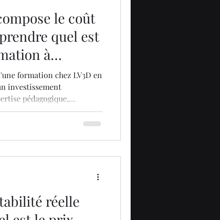
ompose le coût
prendre quel est
rmation à
 chez LV3D ?
d'une formation chez LV3D en
un investissement
pertise pédagogique,
tils de production. Le prix de
nt présenté comme une
de 3 600 €) n'est pas un
mais un pack "clés en main"
tabilité réelle
el est le prix