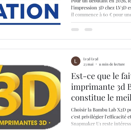
Pour un débutant en 2026, le
l'impression 3D chez LV3D es
il commence à 60 € pour une
d'une heure destinée à déb
apprendre les premiers régl
plus complète, les tarifs pro
ou 300 € pour une demi-jour
Lv3d Lv3d
23 mai
11 min de lecture
Est-ce que le fai
imprimante 3d 
constitue le mei
investissement p
Choisir la Bambu Lab X2D po
de prototypage r
c'est privilégier l'efficacité 
Snapmaker U1 reste intéress
d'usinage, la X2D est la cha