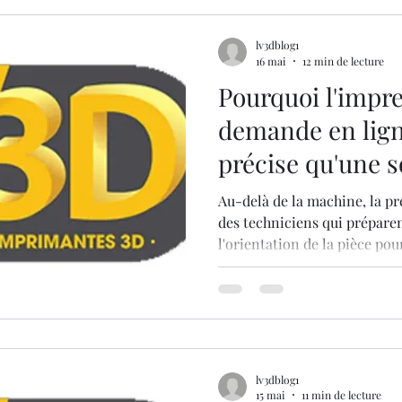
lv3dblog1
16 mai
12 min de lecture
Pourquoi l'impre
demande en lign
précise qu'une s
Au-delà de la machine, la pré
des techniciens qui préparent
l'orientation de la pièce pour
(stair-stepping) et choisiss
remplissage les plus stables
entre l'ingénierie humaine e
de calcul en ligne assure un
configurations locales peuve
pièces techniques critiques.
lv3dblog1
15 mai
11 min de lecture