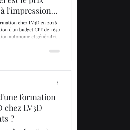
à l'impression
formation chez LV3D en 2026
tion d'un budget CPF de 1 650
tion autonome et génératrice
cial, la rentabilité se
s coûts cachés (impressions
 et l'optimisation des
 d'une formation
3D chez LV3D
ts ?