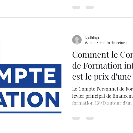
plastique. Couplée à une mo
CPF, elle permet aux atelier
des services haut de gamme a
imbattables, garantissant u
majeur sur le marché de l'in
lv3dblog1
18 mai
11 min de lecture
Comment le Com
de Formation inf
est le prix d'un
l'impression 3D
Le Compte Personnel de For
levier principal de financeme
formation LV3D autour d'un f
en 2026. Cette influence se 
tarif pour correspondre aux 
tout en imposant des frais ad
nouvelles réglementations.