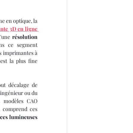
e en optique, la 
SCANNER 3D
te 3D en ligne 
'une 
résolution 
ns ce segment 
technique doit écarter les machines FDM standard pour se concentrer sur les imprimantes à 
st la plus fine 
D
out décalage de 
'ingénieur ou du 
s modèles CAO 
i comprend ces 
ces lumineuses 