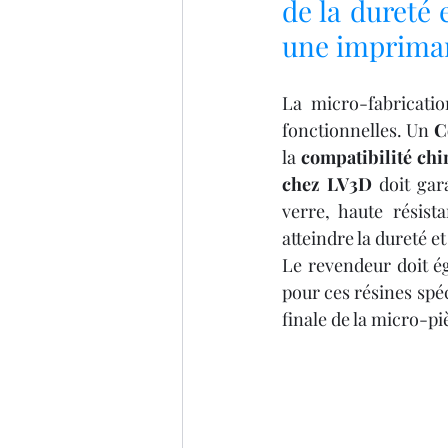
de la dureté 
une impriman
La micro-fabricatio
fonctionnelles. Un 
C
la 
compatibilité ch
chez LV3D
 doit gar
verre, haute résist
atteindre la dureté e
Le revendeur doit ég
pour ces résines spéc
finale de la micro-pi