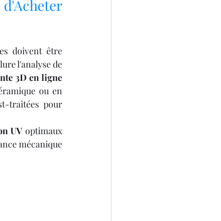
 d'Acheter 
s doivent être 
lure l'analyse de 
te 3D en ligne 
éramique ou en 
-traitées pour 
ion UV
 optimaux 
stance mécanique 