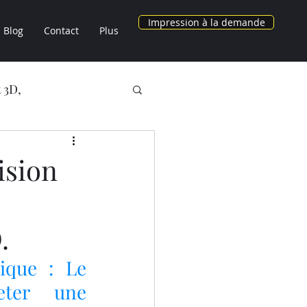
Impression à la demande
Blog
Contact
Plus
 3D,
NOS OBJETS 3D
cision
AU CHEZ LV3D
.
3D
ique : Le 
eter une 