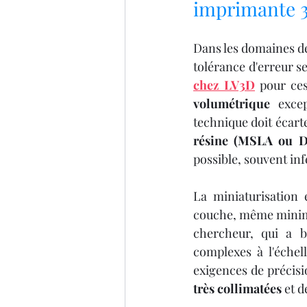
IMPRIMANTE 3D ARTILLER
imprimante 3
Dans les domaines de 
imprimante 3D professionel
tolérance d'erreur s
chez LV3D
 pour ces
volumétrique
 exce
Formation 3D éligible au CP
résine (MSLA ou 
possible, souvent in
impression 3D à la demande
La miniaturisation 
couche, même minime. 
chercheur, qui a b
complexes à l'échel
exigences de précisi
très collimatées
 et 