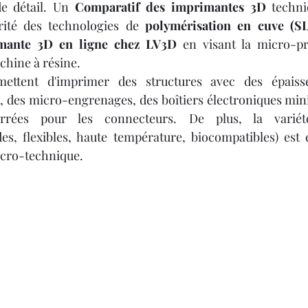
e détail. Un 
Comparatif des imprimantes 3D
 techni
rité des technologies de 
polymérisation en cuve (
mante 3D en ligne chez LV3D
 en visant la micro-pré
chine à résine.
ettent d'imprimer des structures avec des épaisse
, des micro-engrenages, des boîtiers électroniques mini
errées pour les connecteurs. De plus, la varié
des, flexibles, haute température, biocompatibles) est e
icro-technique.