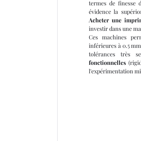
termes de finesse d
évidence la supério
Acheter une impri
investir dans une ma
Ces machines perm
inférieures à 0.5 mm
tolérances très s
fonctionnelles
 (rigi
l'expérimentation m