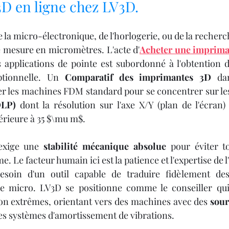
Y 3D
IMPRIMANTE 3D PROFESSIONNELLE
D en ligne chez LV3D.
la micro-électronique, de l'horlogerie, ou de la recherch
le
Impression à la Demande
SCANNER 3D
e mesure en micromètres. L'acte d'
Acheter une impriman
 applications de pointe est subordonné à l'obtention d
ptionnelle. Un 
Comparatif des imprimantes 3D
 da
F
OUTILLAGE
4
Formation impression 3D
DLP)
 dont la résolution sur l'axe X/Y (plan de l'écran) e
férieure à 35 $\mu m$.
Formation 3D avec CPF
Refaire une piece en 3
exige une 
stabilité mécanique absolue
 pour éviter t
Le facteur humain ici est la patience et l'expertise de l
esoin d'un outil capable de traduire fidèlement de
le micro. LV3D se positionne comme le conseiller qu
on extrêmes, orientant vers des machines avec des 
sour
des systèmes d'amortissement de vibrations.