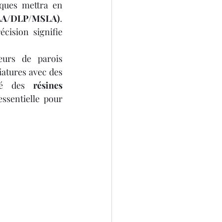
ques mettra en 
SLA/DLP/MSLA)
. 
cision signifie 
urs de parois 
atures avec des 
té des 
résines 
ssentielle pour 