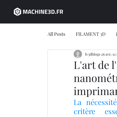
All Posts
FILAMENT 3D
JEU CONCOURS
lv3dblog1
26 avr.
impres
12
L'art de 
nanométr
impression 3D en ligne
impriman
Jeu concours LV3D
IMP
La nécessité
critère es