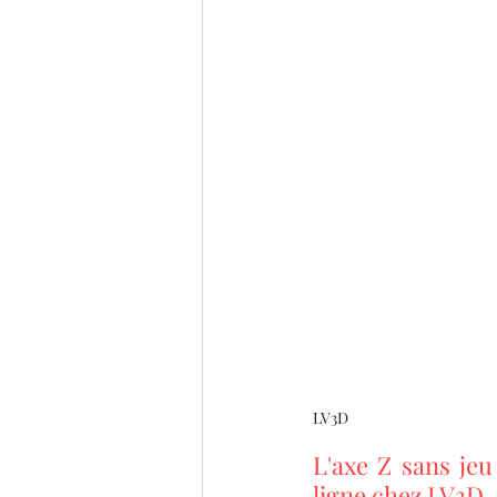
LV3D
L'axe Z sans jeu
ligne chez LV3D.