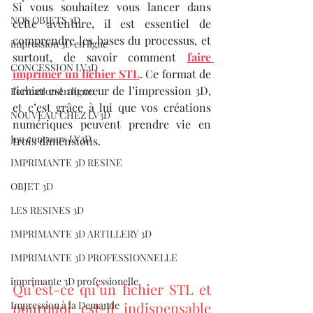
Si vous souhaitez vous lancer dans 
NOS OBJETS 3D
cette aventure, il est essentiel de 
comprendre les bases du processus, et 
impression 3D en ligne
surtout, de savoir comment 
faire 
CONCESSION LV3D
imprimer un fichier STL
. Ce format de 
fichier est au cœur de l’impression 3D, 
Formation en ligne
et c’est grâce à lui que vos créations 
NOUVEAU CHEZ LV3D
numériques peuvent prendre vie en 
Jeu concours LV3D
trois dimensions.
IMPRIMANTE 3D RESINE
OBJET 3D
LES RESINES 3D
IMPRIMANTE 3D ARTILLERY 3D
IMPRIMANTE 3D PROFESSIONNELLE
imprimante 3D professionelle
Qu’est-ce qu’un fichier STL et 
Impression à la Demande
pourquoi est-il indispensable 