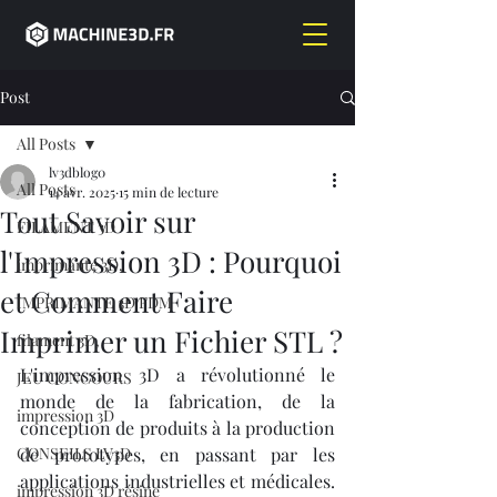
Post
All Posts
lv3dblog0
All Posts
14 avr. 2025
15 min de lecture
Tout Savoir sur
FILAMENT 3D
l'Impression 3D : Pourquoi
imprimante 3D,
et Comment Faire
IMPRIMANTE 3D FDM
Imprimer un Fichier STL ?
filament 3D,
L'impression 3D a révolutionné le 
JEU CONCOURS
monde de la fabrication, de la 
impression 3D
conception de produits à la production 
CONSEILS LV3D
de prototypes, en passant par les 
applications industrielles et médicales. 
impression 3D résine