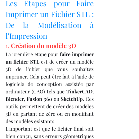
Les Étapes pour Faire 
Imprimer un Fichier STL : 
De la Modélisation à 
l'Impression
1. 
Création du modèle 3D
La première étape pour 
faire imprimer 
un fichier STL
 est de créer un modèle 
3D de l’objet que vous souhaitez 
imprimer. Cela peut être fait à l’aide de 
logiciels de conception assistée par 
ordinateur (CAO) tels que 
TinkerCAD
, 
Blender
, 
Fusion 360
 ou 
SketchUp
. Ces 
outils permettent de créer des modèles 
3D en partant de zéro ou en modifiant 
des modèles existants.
L'important est que le fichier final soit 
bien conçu, sans erreurs géométriques 