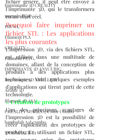
fichier généré, il peut être envoyé à 
Imprimante 3D CREALITY
l’imprimante 3D, qui le transformera 
magasin LV3D
en un objet réel.
Pourquoi faire imprimer un 
PRUSA,
fichier STL : Les applications 
Filament PLA
les plus courantes
CREALITY
L’impression 3D, via des fichiers STL, 
est utilisée dans une multitude de 
Filament PETG,
domaines, allant de la conception de 
IMPRIMANTE 3D ANYCUBIC
produits à des applications plus 
techniques. Voici quelques exemples 
Imprimante 3D ARTILLERY
d'applications qui tirent parti de cette 
Artiste 3D
technologie.
filament 3D ASA
1. 
Création de prototypes
L’un des principaux avantages de 
CREALITY SPARKX i7 Color Combo
l’impression 3D est la possibilité de 
bambulab A2Lcombo
créer rapidement des prototypes de 
produits. En utilisant un fichier STL, 
SNAPMAKER U1
vous pouvez créer des prototypes 