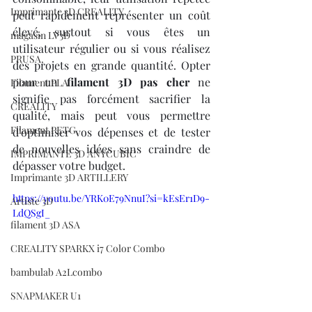
Imprimante 3D CREALITY
peut rapidement représenter un coût 
élevé, surtout si vous êtes un 
magasin LV3D
utilisateur régulier ou si vous réalisez 
PRUSA,
des projets en grande quantité. Opter 
pour un 
filament 3D pas cher
 ne 
Filament PLA
signifie pas forcément sacrifier la 
CREALITY
qualité, mais peut vous permettre 
Filament PETG,
d'optimiser vos dépenses et de tester 
de nouvelles idées sans craindre de 
IMPRIMANTE 3D ANYCUBIC
dépasser votre budget.
Imprimante 3D ARTILLERY
https://youtu.be/YRK0E79NnuI?si=kEsEr1D9-
Artiste 3D
LdQSgI_
filament 3D ASA
CREALITY SPARKX i7 Color Combo
bambulab A2Lcombo
SNAPMAKER U1