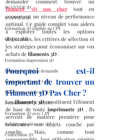
demander comment trouver un 
SCANNER 3D
filament 3D pas cher
 tout en 
conservant un niveau de performance 
SCANNER 3D
optimal. Ce guide complet vous aidera 
Formation 3D éligible au CPF
à explorer toutes les options 
disponibles, les critères de sélection et 
OUTILLAGE
les stratégies pour économiser sur vos 
4
achats de 
filaments 3D
 .
Formation impression 3D
Pourquoi est-il 
impression 3D à la demande
important de trouver un 
Formation 3D avec CPF
Filament 3D Pas Cher ?
Refaire une piece en 3D
Les 
filaments 3D
 constituent l'élément 
Formation 3D QUALIOPI
de base de toute 
imprimante 3D
 . Ils 
Formation 3D avec CPF
servent de matière première pour 
Refaire une pièce en 3D
construire vos objets couche par 
couche. Mais, comme tout 
Concession 3D
consommable, leur utilisation répétée 