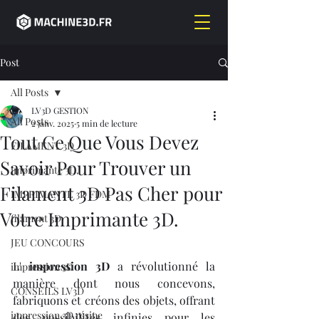
Post
All Posts
LV3D GESTION
All Posts
2 janv. 2025
5 min de lecture
Tout Ce Que Vous Devez
FILAMENT 3D
Savoir Pour Trouver un
imprimante 3D,
Filament 3D Pas Cher pour
IMPRIMANTE 3D FDM
Votre Imprimante 3D.
filament 3D,
JEU CONCOURS
L' 
impression 3D
 a révolutionné la 
impression 3D
manière dont nous concevons, 
CONSEILS LV3D
fabriquons et créons des objets, offrant 
impression 3D résine
des possibilités infinies pour les 