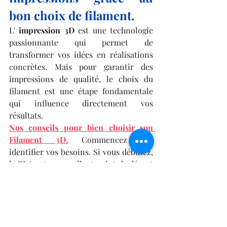
bon choix de filament.
L' 
impression 3D
 est une technologie 
passionnante qui permet de 
transformer vos idées en réalisations 
concrètes. Mais pour garantir des 
impressions de qualité, le choix du 
filament est une étape fondamentale 
qui influence directement vos 
résultats.
Nos conseils pour bien choisir son 
Filament 3D.
 Commencez par 
identifier vos besoins. Si vous débutez, 
le 
PLA
 est un excellent point de départ 
: il est facile à utiliser, respectueux de 
l'environnement, et compatible avec la 
majorité des imprimantes 3D. Pour des 
projets demandant plus de résistance 
ou une durabilité accrue, le 
PETG
 ou l' 