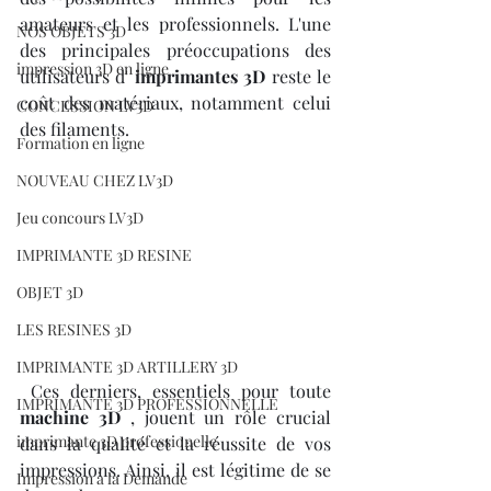
amateurs et les professionnels. L'une 
NOS OBJETS 3D
des principales préoccupations des 
impression 3D en ligne
utilisateurs d' 
imprimantes 3D
 reste le 
coût des matériaux, notamment celui 
CONCESSION LV3D
des filaments.
Formation en ligne
NOUVEAU CHEZ LV3D
Jeu concours LV3D
IMPRIMANTE 3D RESINE
OBJET 3D
LES RESINES 3D
IMPRIMANTE 3D ARTILLERY 3D
 Ces derniers, essentiels pour toute 
IMPRIMANTE 3D PROFESSIONNELLE
machine 3D
 , jouent un rôle crucial 
imprimante 3D professionelle
dans la qualité et la réussite de vos 
impressions. Ainsi, il est légitime de se 
Impression à la Demande