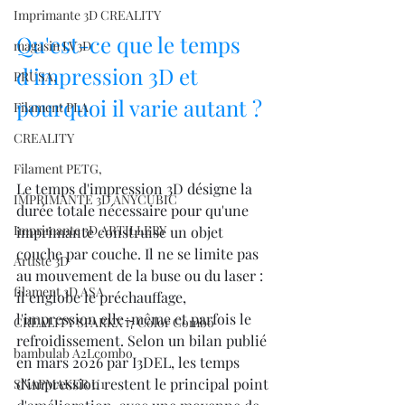
Imprimante 3D CREALITY
Qu'est-ce que le temps 
magasin LV3D
d'impression 3D et 
PRUSA,
pourquoi il varie autant ?
Filament PLA
CREALITY
Filament PETG,
Le temps d'impression 3D désigne la 
IMPRIMANTE 3D ANYCUBIC
durée totale nécessaire pour qu'une 
Imprimante 3D ARTILLERY
imprimante construise un objet 
couche par couche. Il ne se limite pas 
Artiste 3D
au mouvement de la buse ou du laser : 
filament 3D ASA
il englobe le préchauffage, 
l'impression elle-même et parfois le 
CREALITY SPARKX i7 Color Combo
refroidissement. Selon un bilan publié 
bambulab A2Lcombo
en mars 2026 par I3DEL, les temps 
d'impression restent le principal point 
SNAPMAKER U1