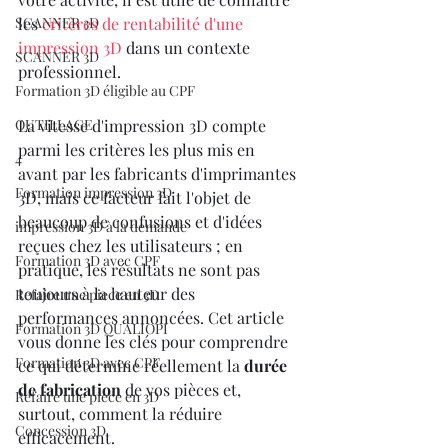
SCANNER 3D
les 
critères de rentabilité d'une 
impression 3D
 dans un contexte 
SCANNER 3D
professionnel.
Formation 3D éligible au CPF
OUTILLAGE
La vitesse d'impression 3D compte 
parmi les critères les plus mis en 
4
avant par les fabricants d'imprimantes 
Formation impression 3D
3D, mais ce facteur fait l'objet de 
beaucoup de confusions et d'idées 
impression 3D à la demande
reçues chez les utilisateurs ; en 
Formation 3D avec CPF
pratique, les résultats ne sont pas 
toujours à la hauteur des 
Refaire une piece en 3D
performances annoncées. Cet article 
Formation 3D QUALIOPI
vous donne les clés pour comprendre 
Formation 3D avec CPF
ce qui détermine réellement la 
durée 
de fabrication
 de vos pièces et, 
Refaire une pièce en 3D
surtout, comment la réduire 
Concession 3D
efficacement.