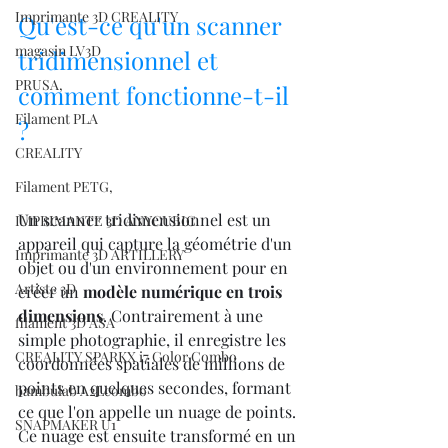
Imprimante 3D CREALITY
Qu'est-ce qu'un scanner 
magasin LV3D
tridimensionnel et 
PRUSA,
comment fonctionne-t-il 
Filament PLA
?
CREALITY
Filament PETG,
Un scanner tridimensionnel est un 
IMPRIMANTE 3D ANYCUBIC
appareil qui capture la géométrie d'un 
Imprimante 3D ARTILLERY
objet ou d'un environnement pour en 
Artiste 3D
créer un 
modèle numérique en trois 
dimensions
. Contrairement à une 
filament 3D ASA
simple photographie, il enregistre les 
CREALITY SPARKX i7 Color Combo
coordonnées spatiales de millions de 
points en quelques secondes, formant 
bambulab A2Lcombo
ce que l'on appelle un nuage de points. 
SNAPMAKER U1
Ce nuage est ensuite transformé en un 