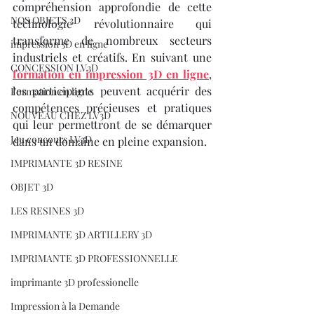
compréhension approfondie de cette 
NOS OBJETS 3D
technologie révolutionnaire qui 
transforme de nombreux secteurs 
impression 3D en ligne
industriels et créatifs. En suivant une 
CONCESSION LV3D
formation en impression 3D en ligne
, 
les participants peuvent acquérir des 
Formation en ligne
compétences précieuses et pratiques 
NOUVEAU CHEZ LV3D
qui leur permettront de se démarquer 
Jeu concours LV3D
dans un domaine en pleine expansion.
IMPRIMANTE 3D RESINE
OBJET 3D
LES RESINES 3D
IMPRIMANTE 3D ARTILLERY 3D
IMPRIMANTE 3D PROFESSIONNELLE
imprimante 3D professionelle
Impression à la Demande