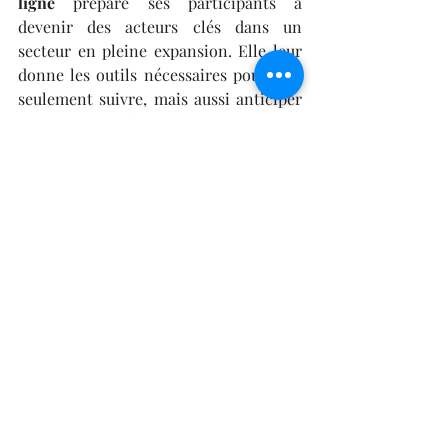
ligne
 prépare ses participants à 
devenir des acteurs clés dans un 
secteur en pleine expansion. Elle leur 
donne les outils nécessaires pour non 
seulement suivre, mais aussi anticiper 
et diriger les évolutions futures de la 
fabrication additive. En offrant une 
flexibilité inégalée et un accès continu 
à des ressources pédagogiques de haute 
qualité, cette formation est conçue 
pour s'adapter aux besoins de chacun, 
permettant un apprentissage à la fois 
efficace et accessible.
En conclusion, s'engager dans une 
formation en impression 3D en 
ligne
 est un investissement dans son 
avenir. C'est une opportunité 
d'acquérir des compétences 