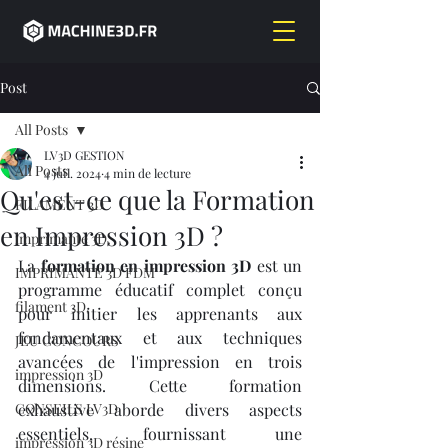
Post
All Posts
LV3D GESTION
All Posts
4 juil. 2024
4 min de lecture
Qu'est-ce que la Formation
FILAMENT 3D
en Impression 3D ?
imprimante 3D,
La 
formation en impression 3D
 est un 
IMPRIMANTE 3D FDM
programme éducatif complet conçu 
filament 3D,
pour initier les apprenants aux 
fondamentaux et aux techniques 
JEU CONCOURS
avancées de l'impression en trois 
impression 3D
dimensions. Cette formation 
CONSEILS LV3D
exhaustive aborde divers aspects 
essentiels, fournissant une 
impression 3D résine