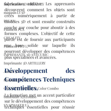
fabrication additive. Les apprenants 
Imprimante 3D CREALITY
découvrent comment les objets sont 
magasin LV3D
créés numériquement à partir de 
PRUSA,
modèles 3D et sont ensuite construits 
couche par couche pour aboutir à des 
Filament PLA
formes complexes. L'objectif de cette 
CREALITY
partie est de fournir aux participants 
une base solide sur laquelle ils 
Filament PETG,
pourront développer des compétences 
IMPRIMANTE 3D ANYCUBIC
plus spécialisées et avancées.
Imprimante 3D ARTILLERY
Développement des 
Artiste 3D
Compétences Techniques 
filament 3D ASA
Essentielles.
CREALITY SPARKX i7 Color Combo
La formation met un accent particulier 
bambulab A2Lcombo
sur le développement des compétences 
SNAPMAKER U1
techniques essentielles pour réussir 