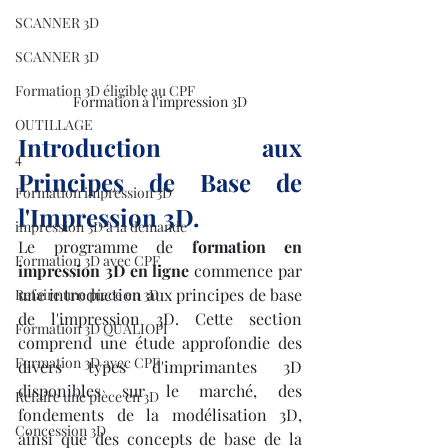
SCANNER 3D
SCANNER 3D
Formation 3D éligible au CPF
Formation à l'impression 3D
OUTILLAGE
Introduction aux 
4
Principes de Base de 
Formation impression 3D
l'Impression 3D.
impression 3D à la demande
Le programme de 
formation en 
Formation 3D avec CPF
impression 3D en ligne
 commence par 
une introduction aux principes de base 
Refaire une piece en 3D
de l'impression 3D. Cette section 
Formation 3D QUALIOPI
comprend une étude approfondie des 
Formation 3D avec CPF
divers types d'imprimantes 3D 
disponibles sur le marché, des 
Refaire une pièce en 3D
fondements de la modélisation 3D, 
Concession 3D
ainsi que des concepts de base de la 