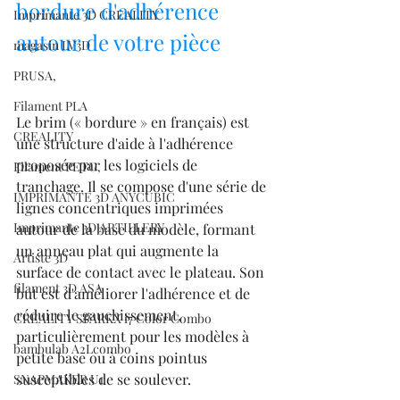
bordure d'adhérence 
Imprimante 3D CREALITY
autour de votre pièce
magasin LV3D
PRUSA,
Filament PLA
Le brim (« bordure » en français) est 
CREALITY
une structure d'aide à l'adhérence 
proposée par les logiciels de 
Filament PETG,
tranchage. Il se compose d'une série de 
IMPRIMANTE 3D ANYCUBIC
lignes concentriques imprimées 
Imprimante 3D ARTILLERY
autour de la base du modèle, formant 
un anneau plat qui augmente la 
Artiste 3D
surface de contact avec le plateau. Son 
filament 3D ASA
but est d'améliorer l'adhérence et de 
réduire le gauchissement, 
CREALITY SPARKX i7 Color Combo
particulièrement pour les modèles à 
bambulab A2Lcombo
petite base ou à coins pointus 
susceptibles de se soulever.
SNAPMAKER U1