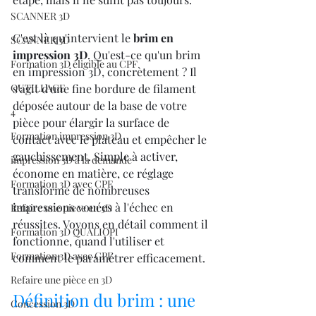
SCANNER 3D
C'est là qu'intervient le 
brim en 
SCANNER 3D
impression 3D
. Qu'est-ce qu'un brim 
Formation 3D éligible au CPF
en impression 3D, concrètement ? Il 
OUTILLAGE
s'agit d'une fine bordure de filament 
déposée autour de la base de votre 
4
pièce pour élargir la surface de 
Formation impression 3D
contact avec le plateau et empêcher le 
gauchissement. Simple à activer, 
impression 3D à la demande
économe en matière, ce réglage 
Formation 3D avec CPF
transforme de nombreuses 
impressions vouées à l'échec en 
Refaire une piece en 3D
réussites. Voyons en détail comment il 
Formation 3D QUALIOPI
fonctionne, quand l'utiliser et 
Formation 3D avec CPF
comment le paramétrer efficacement.
Refaire une pièce en 3D
Définition du brim : une 
Concession 3D