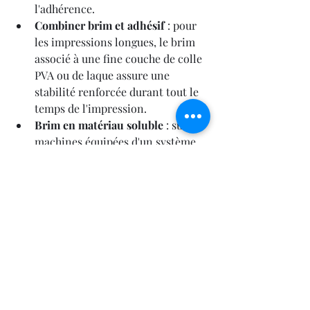
l'adhérence.
Combiner brim et adhésif
 : pour 
les impressions longues, le brim 
associé à une fine couche de colle 
PVA ou de laque assure une 
stabilité renforcée durant tout le 
temps de l'impression.
Brim en matériau soluble
 : sur les 
machines équipées d'un système 
multi-matériaux, le brim peut 
être imprimé en PVA soluble dans 
l'eau, ce qui simplifie 
considérablement le nettoyage.
Les vitesses d'impression continuent 
d'augmenter (600+ mm/s devenant 
courant en 2025 et 2026), mais la 
résolution reste limitée par les 