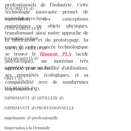
professionnels de l'industrie. Cette 
NOS OBJETS 3D
technologie innovante permet de 
impression 3D en ligne
matérialiser des conceptions 
numériques en objets physiques, 
CONCESSION LV3D
transformant ainsi notre approche de 
Formation en ligne
la fabrication et du prototypage. Au 
cœur de cette avancée technologique 
NOUVEAU CHEZ LV3D
se trouve le 
filament PLA
 (acide 
Jeu concours LV3D
polylactique), un matériau très 
apprécié pour sa facilité d'utilisation, 
IMPRIMANTE 3D RESINE
ses propriétés écologiques, et sa 
OBJET 3D
compatibilité avec de nombreuses 
LES RESINES 3D
imprimantes 3D. 
IMPRIMANTE 3D ARTILLERY 3D
IMPRIMANTE 3D PROFESSIONNELLE
imprimante 3D professionelle
Impression à la Demande