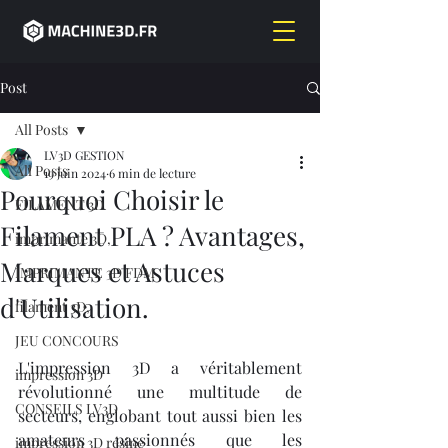
Post
All Posts
LV3D GESTION
All Posts
19 juin 2024
6 min de lecture
Pourquoi Choisir le
FILAMENT 3D
Filament PLA ? Avantages,
imprimante 3D,
Marques et Astuces
IMPRIMANTE 3D FDM
d'Utilisation.
filament 3D,
JEU CONCOURS
L'impression 3D a véritablement 
impression 3D
révolutionné une multitude de 
CONSEILS LV3D
secteurs, englobant tout aussi bien les 
amateurs passionnés que les 
impression 3D résine