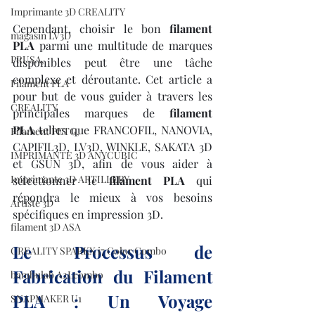
Imprimante 3D CREALITY
Cependant, choisir le bon 
filament 
magasin LV3D
PLA
 parmi une multitude de marques 
PRUSA,
disponibles peut être une tâche 
complexe et déroutante. Cet article a 
Filament PLA
pour but de vous guider à travers les 
CREALITY
principales marques de 
filament 
PLA
 telles que FRANCOFIL, NANOVIA, 
Filament PETG,
CAPIFIL3D, LV3D, WINKLE, SAKATA 3D 
IMPRIMANTE 3D ANYCUBIC
et GSUN 3D, afin de vous aider à 
Imprimante 3D ARTILLERY
sélectionner le 
filament PLA
 qui 
répondra le mieux à vos besoins 
Artiste 3D
spécifiques en impression 3D.
filament 3D ASA
Le Processus de 
CREALITY SPARKX i7 Color Combo
Fabrication du Filament 
bambulab A2Lcombo
PLA : Un Voyage 
SNAPMAKER U1