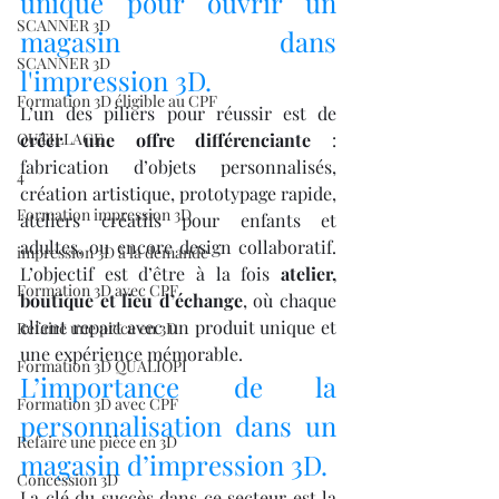
unique pour ouvrir un 
SCANNER 3D
magasin dans 
SCANNER 3D
l'impression 3D.
Formation 3D éligible au CPF
L’un des piliers pour réussir est de 
OUTILLAGE
créer une offre différenciante
 : 
fabrication d’objets personnalisés, 
4
création artistique, prototypage rapide, 
Formation impression 3D
ateliers créatifs pour enfants et 
adultes, ou encore design collaboratif. 
impression 3D à la demande
L’objectif est d’être à la fois 
atelier, 
Formation 3D avec CPF
boutique et lieu d’échange
, où chaque 
client repart avec un produit unique et 
Refaire une piece en 3D
une expérience mémorable.
Formation 3D QUALIOPI
L’importance de la 
Formation 3D avec CPF
personnalisation dans un 
Refaire une pièce en 3D
magasin d’impression 3D.
Concession 3D
La clé du succès dans ce secteur est la 