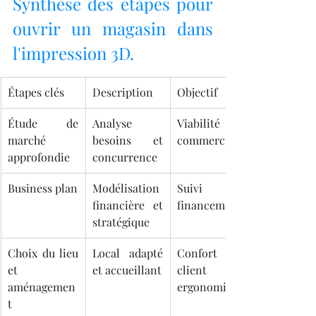
Synthèse des étapes pour 
ouvrir un magasin dans 
l'impression 3D.
Étapes clés
Description
Objectif
Étude de 
Analyse 
Viabilité 
marché 
besoins et 
commerciale
approfondie
concurrence
Business plan
Modélisation 
Suivi et 
financière et 
financement
stratégique
Choix du lieu 
Local adapté 
Confort 
et 
et accueillant
client et 
aménagemen
ergonomie
t