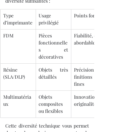
diversité suffisantes :
Type 
Usage 
Points forts
d’imprimante
privilégié
FDM
Pièces 
Fiabilité, coût 
fonctionnelle
abordable
s et 
décoratives
Résine 
Objets très 
Précision, 
(SLA/DLP)
détaillés
finitions 
fines
Multimatéria
Objets 
Innovation, 
ux
composites 
originalité
ou flexibles
Cette diversité technique vous permet 