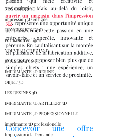
passion qui mêle créativité et 
technologie. Mais au-delà du loisir, 
NOS OBJETS 3D
ouvrir un magasin dans l'impression 
impression 3D en ligne
3D
.
 représente une opportunité unique 
CONCESSION LV3D
de transformer cette passion en une 
entreprise concrète, innovante et 
Formation en ligne
pérenne. En capitalisant sur la montée 
NOUVEAU CHEZ LV3D
en puissance de la fabrication additive, 
vous pouvez proposer bien plus que de 
Jeu concours LV3D
simples objets : une expérience, un 
IMPRIMANTE 3D RESINE
savoir-faire et un service de proximité.
OBJET 3D
LES RESINES 3D
IMPRIMANTE 3D ARTILLERY 3D
IMPRIMANTE 3D PROFESSIONNELLE
imprimante 3D professionelle
Concevoir une offre 
Impression à la Demande