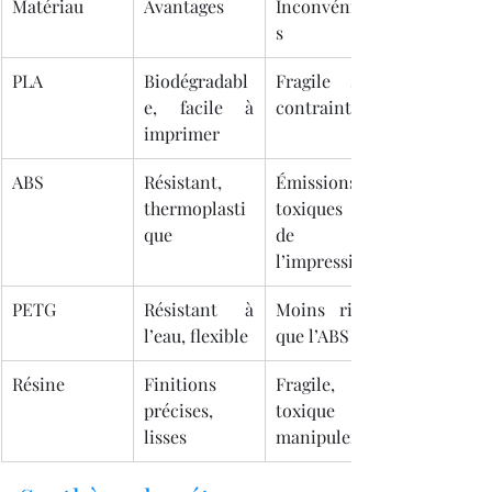
Matériau
Avantages
Inconvénient
s
PLA
Biodégradabl
Fragile sous 
e, facile à 
contrainte
imprimer
ABS
Résistant, 
Émissions 
thermoplasti
toxiques lors 
que
de 
l’impression
PETG
Résistant à 
Moins rigide 
l’eau, flexible
que l’ABS
Résine
Finitions 
Fragile, 
précises, 
toxique à 
lisses
manipuler