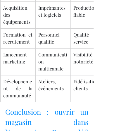
Acquisition 
Imprimantes 
Production 
des 
et logiciels
fiable
équipements
Formation et 
Personnel 
Qualité et 
recrutement
qualifié
service
Lancement 
Communicati
Visibilité et 
marketing
on 
notoriété
multicanale
Développeme
Ateliers, 
Fidélisation 
nt de la 
événements
clients
communauté
Conclusion : ouvrir un 
magasin dans 