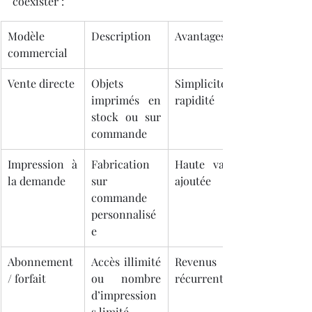
coexister :
Modèle 
Description
Avantages
commercial
Vente directe
Objets 
Simplicité, 
imprimés en 
rapidité
stock ou sur 
commande
Impression à 
Fabrication 
Haute valeur 
la demande
sur 
ajoutée
commande 
personnalisé
e
Abonnement 
Accès illimité 
Revenus 
/ forfait
ou nombre 
récurrents
d’impression
s limité