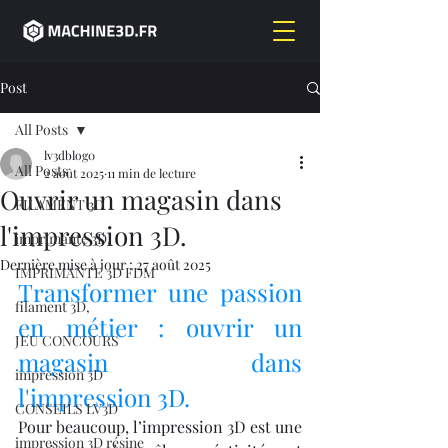
Post
All Posts
lv3dblog0
All Posts
2 août 2025
11 min de lecture
Ouvrir un magasin dans
FILAMENT 3D
l'impression 3D.
imprimante 3D,
Dernière mise à jour :
27 août 2025
IMPRIMANTE 3D FDM
Transformer une passion 
filament 3D,
en métier : ouvrir un 
JEU CONCOURS
magasin dans 
impression 3D
l'impression 3D.
CONSEILS LV3D
Pour beaucoup, l’impression 3D est une 
impression 3D résine