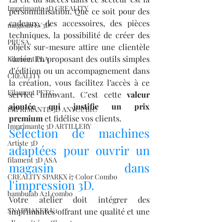
Imprimante 3D CREALITY
personnalisation. Que ce soit pour des 
cadeaux, des accessoires, des pièces 
magasin LV3D
techniques, la possibilité de créer des 
PRUSA,
objets sur-mesure attire une clientèle 
variée. En proposant des outils simples 
Filament PLA
d’édition ou un accompagnement dans 
CREALITY
la création, vous facilitez l’accès à ce 
Filament PETG,
service innovant. C’est cette 
valeur 
ajoutée qui justifie un prix 
IMPRIMANTE 3D ANYCUBIC
premium
 et fidélise vos clients.
Imprimante 3D ARTILLERY
Sélection de machines 
Artiste 3D
adaptées pour ouvrir un 
filament 3D ASA
magasin dans 
CREALITY SPARKX i7 Color Combo
l'impression 3D.
bambulab A2Lcombo
Votre atelier doit intégrer des 
SNAPMAKER U1
imprimantes offrant une qualité et une 