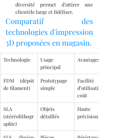
diversité permet d’attirer une 
clientèle large et fidéliser.
Comparatif des 
technologies d'impression 
3D proposées en magasin.
Technologie
Usage 
Avantages
principal
FDM (dépôt 
Prototypage 
Facilité 
de filament)
simple
d’utilisation, 
coût
SLA 
Objets 
Haute 
(stéréolithogr
détaillés
précision
aphie)
SLS (fusion 
Pièces 
Résistance et 