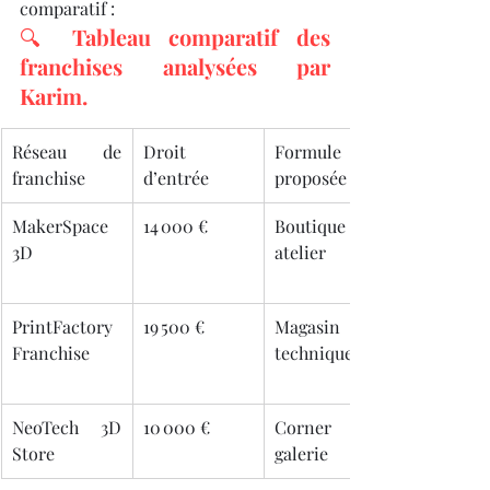
comparatif :
🔍 
Tableau comparatif des 
franchises analysées par 
Karim.
Réseau de 
Droit 
Formule 
franchise
d’entrée
proposée
MakerSpace 
14 000 €
Boutique + 
3D
atelier
PrintFactory 
19 500 €
Magasin 
Franchise
technique
NeoTech 3D 
10 000 €
Corner en 
Store
galerie