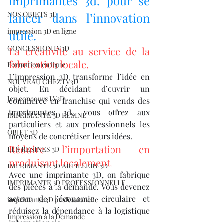
imprimantes 3d. pour se 
NOS OBJETS 3D
lancer dans l’innovation 
impression 3D en ligne
utile.
CONCESSION LV3D
La créativité au service de la 
fabrication locale.
Formation en ligne
L’impression 3D transforme l’idée en 
NOUVEAU CHEZ LV3D
objet. En décidant d’ouvrir un 
Jeu concours LV3D
commerce en franchise qui vends des 
imprimantes 3d., vous offrez aux 
IMPRIMANTE 3D RESINE
particuliers et aux professionnels les 
OBJET 3D
moyens de concrétiser leurs idées.
Réduire l’importation en 
LES RESINES 3D
produisant localement.
IMPRIMANTE 3D ARTILLERY 3D
Avec une imprimante 3D, on fabrique 
IMPRIMANTE 3D PROFESSIONNELLE
des pièces à la demande. Vous devenez 
acteur de l’économie circulaire et 
imprimante 3D professionelle
réduisez la dépendance à la logistique 
Impression à la Demande