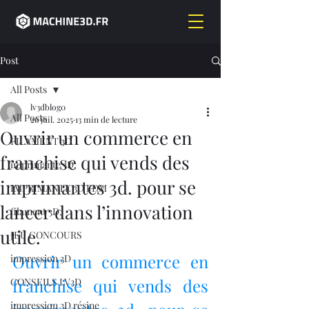
Post
All Posts
lv3dblog0
All Posts
26 juil. 2025
13 min de lecture
Ouvrir un commerce en
FILAMENT 3D
franchise qui vends des
imprimante 3D,
imprimantes 3d. pour se
IMPRIMANTE 3D FDM
lancer dans l’innovation
filament 3D,
utile.
JEU CONCOURS
Ouvrir un commerce en 
impression 3D
franchise qui vends des 
CONSEILS LV3D
impression 3D résine