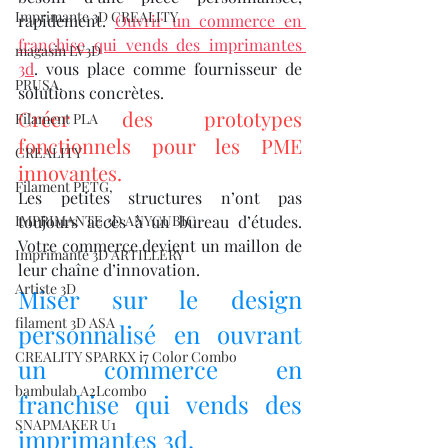
Imprimante 3D CREALITY
rapidement. 
Ouvrir un commerce en 
franchise qui vends des imprimantes 
magasin LV3D
3d
. vous place comme fournisseur de 
PRUSA,
solutions concrètes.
Créer des prototypes 
Filament PLA
fonctionnels pour les PME 
CREALITY
innovantes.
Filament PETG,
Les petites structures n’ont pas 
IMPRIMANTE 3D ANYCUBIC
toujours accès à un bureau d’études. 
Votre commerce devient un maillon de 
Imprimante 3D ARTILLERY
leur chaîne d’innovation.
Artiste 3D
Miser sur le design 
filament 3D ASA
personnalisé en ouvrant 
CREALITY SPARKX i7 Color Combo
un commerce en 
bambulab A2Lcombo
franchise qui vends des 
SNAPMAKER U1
imprimantes 3d.