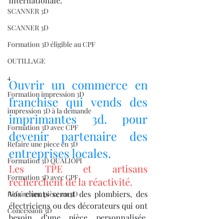
internationale.
SCANNER 3D
SCANNER 3D
Formation 3D éligible au CPF
OUTILLAGE
4
Ouvrir un commerce en 
Formation impression 3D
franchise qui vends des 
impression 3D à la demande
imprimantes 3d. pour 
Formation 3D avec CPF
devenir partenaire des 
Refaire une piece en 3D
entreprises locales.
Formation 3D QUALIOPI
Les TPE et artisans 
Formation 3D avec CPF
recherchent de la réactivité.
Vos clients seront des plombiers, des 
Refaire une pièce en 3D
électriciens ou des décorateurs qui ont 
Concession 3D
besoin d’une pièce personnalisée, 