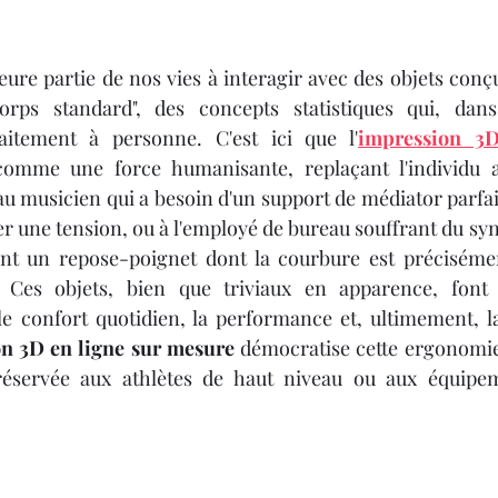
Y 3D
IMPRIMANTE 3D PROFESSIONNELLE
ure partie de nos vies à interagir avec des objets conçu
le
Impression à la Demande
SCANNER 3D
rps standard", des concepts statistiques qui, dans 
aitement à personne. C'est ici que l'
impression 3D
comme une force humanisante, replaçant l'individu a
F
OUTILLAGE
4
Formation impression 3D
u musicien qui a besoin d'un support de médiator parfa
r une tension, ou à l'employé de bureau souffrant du sy
ant un repose-poignet dont la courbure est précisémen
Formation 3D avec CPF
Refaire une piece en 3
. Ces objets, bien que triviaux en apparence, font 
 confort quotidien, la performance et, ultimement, la 
n 3D en ligne sur mesure
 démocratise cette ergonomie
 réservée aux athlètes de haut niveau ou aux équipe