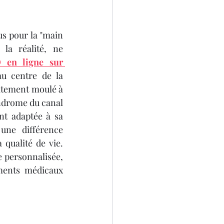
s pour la "main 
SCANNER 3D
la réalité, ne 
 en ligne sur 
u centre de la 
itement moulé à 
ndrome du canal 
t adaptée à sa 
D
une différence 
qualité de vie. 
 personnalisée, 
ments médicaux 