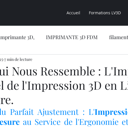
Accueil
Formations LV3D
imprimante 3D,
IMPRIMANTE 3D FDM
filament
25
sion 3D
7 min de lecture
CONSEILS LV3D
impression 3D résine
qui Nous Ressemble : L'Im
l de l'Impression 3D en L
CONCESSION LV3D
Formation en ligne
NOUVE
re.
RIMANTE 3D RESINE
OBJET 3D
LES RESINES 
u Parfait Ajustement : L'
Impressi
esure
 au Service de l'Ergonomie e