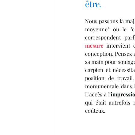
IMPRIMANTE 3D ARTILLER
être.
Nous passons la maje
imprimante 3D professionel
moyenne" ou le "co
correspondent parf
mesure
 intervient 
Formation 3D éligible au CP
conception. Pensez a
sa main pour soulage
carpien et nécessit
impression 3D à la demande
position de travail
monumentale dans le
L'accès à l'
impressio
qui était autrefois
coûteux.