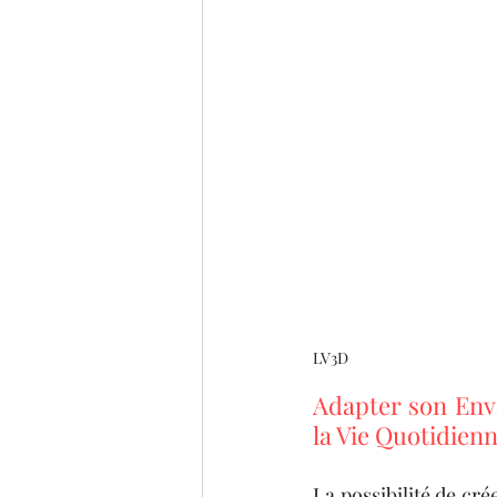
LV3D
Adapter son Env
la Vie Quotidienn
La possibilité de cré