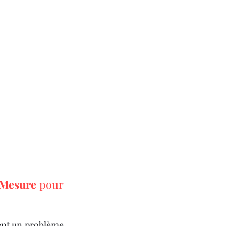
 Mesure
 pour 
vent un problème 