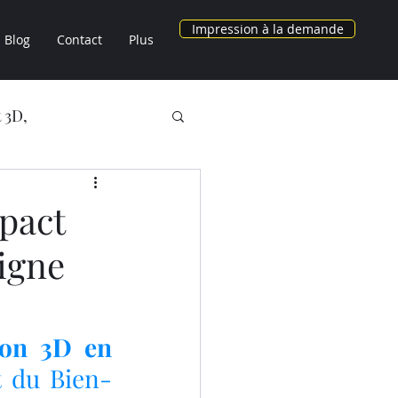
Impression à la demande
Blog
Contact
Plus
 3D,
NOS OBJETS 3D
pact
igne
AU CHEZ LV3D
3D
on 3D en 
t du Bien-