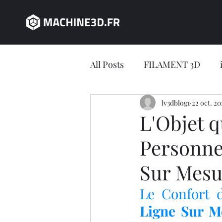
All Posts
FILAMENT 3D
JEU CONCOURS
lv3dblog1
22 oct. 20
impres
L'Objet 
Personne
impression 3D en ligne
Sur Mesu
Jeu concours LV3D
IMP
Le Confort d
Ligne Sur M