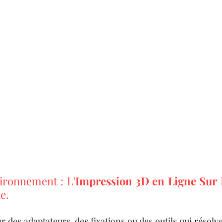
ironnement : L'
Impression 3D en Ligne Sur
e.
er des adaptateurs, des fixations ou des outils qui résol