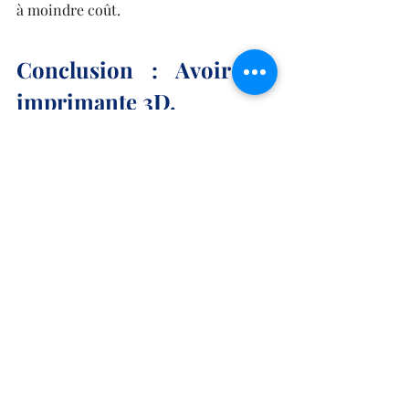
à moindre coût.
Conclusion : Avoir un 
imprimante 3D. 
À mesure que nous avançons dans 
cette ère de changement 
technologique, l'imprimante 3D 
continuera de jouer un rôle clé dans la 
formation de notre monde. Ce n'est 
pas seulement un outil pour 
aujourd'hui, mais une fondation sur 
laquelle nous bâtirons les innovations 
de demain. Son intégration croissante 
dans divers secteurs n'est que le début 
d'une vaste exploration des possibilités 
infinies qu'elle offre. L'avenir de 
l'impression 3D est non seulement 