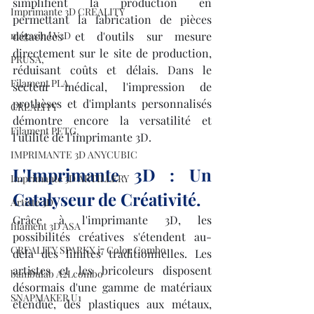
simplifient la production en 
Imprimante 3D CREALITY
permettant la fabrication de pièces 
magasin LV3D
détachées et d'outils sur mesure 
directement sur le site de production, 
PRUSA,
réduisant coûts et délais. Dans le 
Filament PLA
secteur médical, l'impression de 
prothèses et d'implants personnalisés 
CREALITY
démontre encore la versatilité et 
Filament PETG,
l'utilité de l'imprimante 3D.
IMPRIMANTE 3D ANYCUBIC
L'Imprimante 3D : Un 
Imprimante 3D ARTILLERY
Catalyseur de Créativité.
Artiste 3D
Grâce à l'imprimante 3D, les 
filament 3D ASA
possibilités créatives s'étendent au-
CREALITY SPARKX i7 Color Combo
delà des limites traditionnelles. Les 
artistes et les bricoleurs disposent 
bambulab A2Lcombo
désormais d'une gamme de matériaux 
SNAPMAKER U1
étendue, des plastiques aux métaux, 