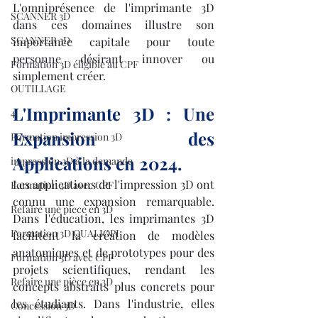
L'omniprésence de l'imprimante 3D 
SCANNER 3D
dans ces domaines illustre son 
SCANNER 3D
importance capitale pour toute 
personne désirant innover ou 
Formation 3D éligible au CPF
simplement créer.
OUTILLAGE
L'Imprimante 3D : Une 
4
Expansion des 
Formation impression 3D
Applications en 2024.
impression 3D à la demande
Les applications de l'impression 3D ont 
Formation 3D avec CPF
connu une expansion remarquable. 
Refaire une piece en 3D
Dans l'éducation, les imprimantes 3D 
Formation 3D QUALIOPI
facilitent la création de modèles 
anatomiques et de prototypes pour des 
Formation 3D avec CPF
projets scientifiques, rendant les 
Refaire une pièce en 3D
concepts abstraits plus concrets pour 
les étudiants. Dans l'industrie, elles 
Concession 3D