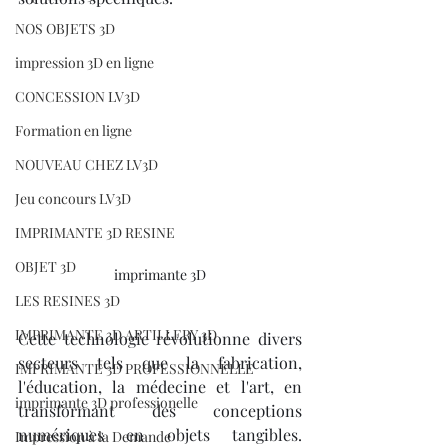
NOS OBJETS 3D
impression 3D en ligne
CONCESSION LV3D
Formation en ligne
NOUVEAU CHEZ LV3D
Jeu concours LV3D
IMPRIMANTE 3D RESINE
OBJET 3D
imprimante 3D
LES RESINES 3D
IMPRIMANTE 3D ARTILLERY 3D
Cette technologie révolutionne divers 
secteurs tels que la fabrication, 
IMPRIMANTE 3D PROFESSIONNELLE
l'éducation, la médecine et l'art, en 
imprimante 3D professionelle
transformant des conceptions 
numériques en objets tangibles. 
Impression à la Demande