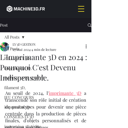
Post
All Posts
LV3D GESTION
All Posts
27 mai 2024
4 min de lecture
L'Imprimante 3D en 2024 :
FILAMENT 3D
Pourquoi C'est Devenu
imprimante 3D,
Indispensable.
IMPRIMANTE 3D FDM
filament 3D,
Au seuil de 2024, l'
imprimante 3D
 a 
JEU CONCOURS
transcendé son rôle initial de création 
de prototypes pour devenir une pièce 
impression 3D
centrale dans la production de pièces 
CONSEILS LV3D
finales, d'objets personnalisés et de 
impression 3D résine
solutions spécifiques. 