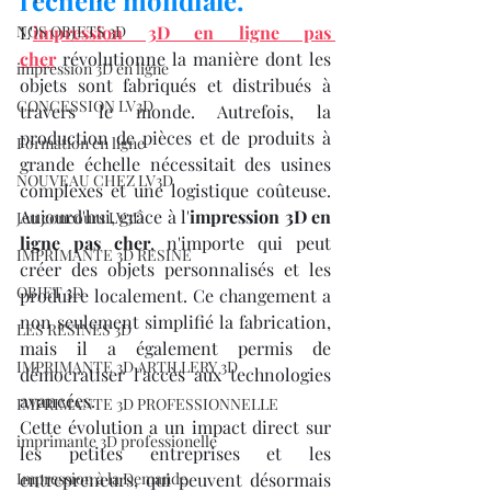
l'échelle mondiale.
NOS OBJETS 3D
L'
impression 3D en ligne pas 
cher
 révolutionne la manière dont les 
impression 3D en ligne
objets sont fabriqués et distribués à 
CONCESSION LV3D
travers le monde. Autrefois, la 
production de pièces et de produits à 
Formation en ligne
grande échelle nécessitait des usines 
NOUVEAU CHEZ LV3D
complexes et une logistique coûteuse. 
Aujourd'hui, grâce à l'
impression 3D en 
Jeu concours LV3D
ligne pas cher
, n'importe qui peut 
IMPRIMANTE 3D RESINE
créer des objets personnalisés et les 
OBJET 3D
produire localement. Ce changement a 
non seulement simplifié la fabrication, 
LES RESINES 3D
mais il a également permis de 
IMPRIMANTE 3D ARTILLERY 3D
démocratiser l'accès aux technologies 
avancées.
IMPRIMANTE 3D PROFESSIONNELLE
Cette évolution a un impact direct sur 
imprimante 3D professionelle
les petites entreprises et les 
Impression à la Demande
entrepreneurs, qui peuvent désormais 