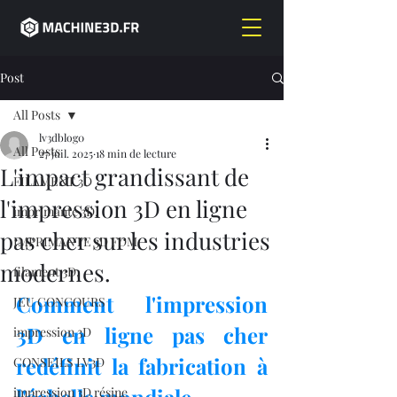
Post
All Posts
lv3dblog0
All Posts
27 juil. 2025
18 min de lecture
L'impact grandissant de
FILAMENT 3D
l'impression 3D en ligne
imprimante 3D,
pas cher sur les industries
IMPRIMANTE 3D FDM
modernes.
filament 3D,
Comment l'impression 
JEU CONCOURS
3D en ligne pas cher 
impression 3D
redéfinit la fabrication à 
CONSEILS LV3D
impression 3D résine