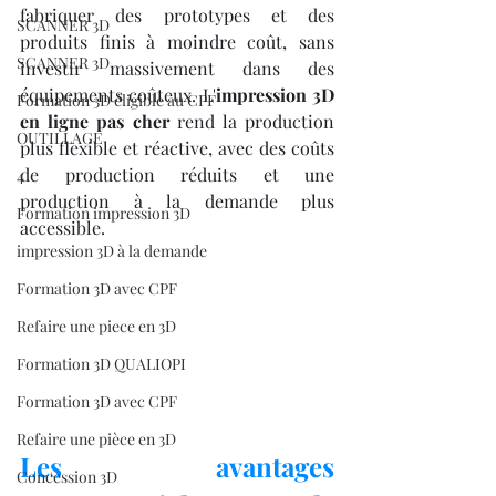
fabriquer des prototypes et des 
SCANNER 3D
produits finis à moindre coût, sans 
SCANNER 3D
investir massivement dans des 
équipements coûteux. L'
impression 3D 
Formation 3D éligible au CPF
en ligne pas cher
 rend la production 
OUTILLAGE
plus flexible et réactive, avec des coûts 
de production réduits et une 
4
production à la demande plus 
Formation impression 3D
accessible.
impression 3D à la demande
Formation 3D avec CPF
Refaire une piece en 3D
Formation 3D QUALIOPI
Formation 3D avec CPF
Refaire une pièce en 3D
Les avantages 
Concession 3D