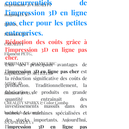
concurrentiels de 
Imprimante 3D CREALITY
l'impression 3D en ligne 
magasin LV3D
pas cher pour les petites 
PRUSA,
entreprises.
Filament PLA
Réduction des coûts grâce à 
CREALITY
l'impression 3D en ligne pas 
Filament PETG,
cher.
IMPRIMANTE 3D ANYCUBIC
L'un des principaux avantages de 
l'
impression 3D en ligne pas cher
 est 
Imprimante 3D ARTILLERY
la réduction significative des coûts de 
Artiste 3D
production. Traditionnellement, la 
fabrication de produits en grande 
filament 3D ASA
quantité entraînait des 
CREALITY SPARKX i7 Color Combo
investissements massifs dans des 
bambulab A2Lcombo
usines, des machines spécialisées et 
des stocks importants. Aujourd'hui, 
SNAPMAKER U1
l'
impression 3D en ligne pas 