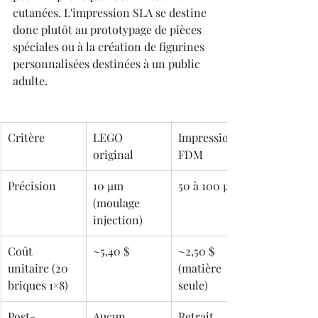
cutanées. L'impression SLA se destine 
donc plutôt au prototypage de pièces 
spéciales ou à la création de figurines 
personnalisées destinées à un public 
adulte.
Critère
LEGO 
Impression 
original
FDM
Précision
10 µm 
50 à 100 µm
(moulage 
injection)
Coût 
~5,40 $
~2,50 $ 
unitaire (20 
(matière 
briques 1×8)
seule)
Post-
Aucun
Retrait 