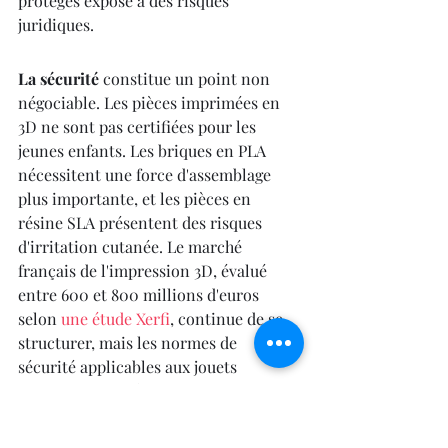
protégés expose à des risques 
juridiques.
La sécurité
 constitue un point non 
négociable. Les pièces imprimées en 
3D ne sont pas certifiées pour les 
jeunes enfants. Les briques en PLA 
nécessitent une force d'assemblage 
plus importante, et les pièces en 
résine SLA présentent des risques 
d'irritation cutanée. Le marché 
français de l'impression 3D, évalué 
entre 600 et 800 millions d'euros 
selon 
une étude Xerfi
, continue de se 
structurer, mais les normes de 
sécurité applicables aux jouets 
(directive européenne 2009/48/CE) 
s'appliquent dès lors qu'un objet est 
destiné à un enfant de moins de 14 ans.