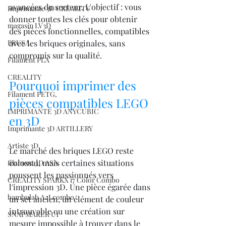
avancées du secteur. L'objectif : vous 
Imprimante 3D CREALITY
donner toutes les clés pour obtenir 
magasin LV3D
des pièces fonctionnelles, compatibles 
PRUSA,
avec les briques originales, sans 
compromis sur la qualité.
Filament PLA
CREALITY
Pourquoi imprimer des 
Filament PETG,
pièces compatibles LEGO 
IMPRIMANTE 3D ANYCUBIC
en 3D
Imprimante 3D ARTILLERY
Artiste 3D
Le marché des briques LEGO reste 
colossal, mais certaines situations 
filament 3D ASA
poussent les passionnés vers 
CREALITY SPARKX i7 Color Combo
l'impression 3D. Une pièce égarée dans 
bambulab A2Lcombo
un set ancien, un élément de couleur 
introuvable ou une création sur 
SNAPMAKER U1
mesure impossible à trouver dans le 