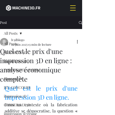
Post
All Posts
lv3dblog0
All Posts
22 juin 2025
13 min de lecture
Quel est le prix d'une
FILAMENT 3D
impression 3D en ligne :
imprimante 3D,
analyse économique
IMPRIMANTE 3D FDM
complète
filament 3D,
Quel est le prix d'une 
JEU CONCOURS
impression 3D en ligne.
impression 3D
Dans un contexte où la fabrication 
CONSEILS LV3D
additive se démocratise, la question 
« 
impression 3D résine