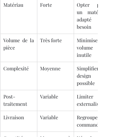
Matériau
Forte
Opter pour 
un matériau 
adapté au 
besoin
Volume de la 
Très forte
Minimiser le 
pièce
volume 
inutile
Complexité
Moyenne
Simplifier le 
design si 
possible
Post-
Variable
Limiter ou 
traitement
externaliser
Livraison
Variable
Regrouper les 
commandes