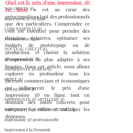
Quel est le prix d'une impression 3D 
NOS OBJETS 3D
en ligne
 »
 est au cœur des 
préoccupations tant des professionnels 
impression 3D en ligne
que des particuliers. Comprendre ce 
CONCESSION LV3D
coût est essentiel pour prendre des 
décisions éclairées, optimiser ses 
Formation en ligne
budgets de prototypage ou de 
NOUVEAU CHEZ LV3D
production, et choisir la solution 
Jeu concours LV3D
d’impression la plus adaptée à ses 
besoins. Dans cet article, nous allons 
IMPRIMANTE 3D RESINE
explorer en profondeur tous les 
OBJET 3D
facteurs commerciaux et économiques 
qui influencent le prix d'une 
LES RESINES 3D
impression 3D en ligne, tout en 
IMPRIMANTE 3D ARTILLERY 3D
donnant des outils concrets pour 
comparer les offres et anticiper les 
IMPRIMANTE 3D PROFESSIONNELLE
dépenses.
imprimante 3D professionelle
Impression à la Demande