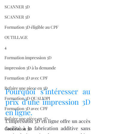
SCANNER 3D
SCANNER 3D
Formation 3D éligible au CPF
OUTILLAGE
4
Formation impression 3D
impression 3D à la demande
Formation 3D avec CPF
Refaire une piece en 3D
Pourquoi s'intéresser au 
Formation 3D QUALIOPI
prix d'une impression 3D 
Formation 3D avec CPF
en ligne.
Refaire une pièce en 3D
L’impression 3D en ligne offre un accès 
facilité à la fabrication additive sans 
Concession 3D