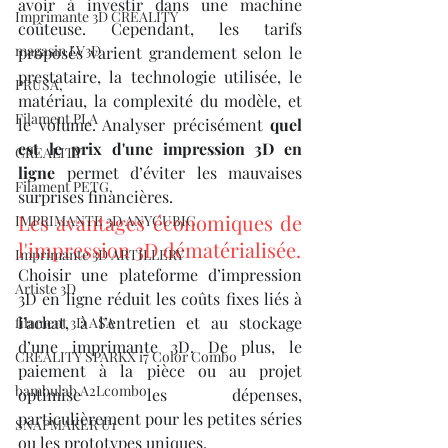
avoir à investir dans une machine 
Imprimante 3D CREALITY
coûteuse. Cependant, les tarifs 
magasin LV3D
proposés varient grandement selon le 
prestataire, la technologie utilisée, le 
PRUSA,
matériau, la complexité du modèle, et 
Filament PLA
le volume. Analyser précisément 
quel 
est le prix d'une impression 3D en 
CREALITY
ligne
 permet d’éviter les mauvaises 
Filament PETG,
surprises financières.
Les avantages économiques de 
IMPRIMANTE 3D ANYCUBIC
l'impression 3D dématérialisée.
Imprimante 3D ARTILLERY
Choisir une plateforme d’impression 
Artiste 3D
3D en ligne réduit les coûts fixes liés à 
l’achat, à l’entretien et au stockage 
filament 3D ASA
d’une imprimante 3D. De plus, le 
CREALITY SPARKX i7 Color Combo
paiement à la pièce ou au projet 
bambulab A2Lcombo
optimise les dépenses, 
particulièrement pour les petites séries 
SNAPMAKER U1
ou les prototypes uniques.