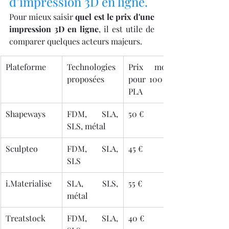
d’impression 3D en ligne.
Pour mieux saisir 
quel est le prix d'une 
impression 3D en ligne
, il est utile de 
comparer quelques acteurs majeurs.
Plateforme
Technologies 
Prix moyen 
proposées
pour 100 cm³ 
PLA
Shapeways
FDM, SLA, 
50 €
SLS, métal
Sculpteo
FDM, SLA, 
45 €
SLS
i.Materialise
SLA, SLS, 
55 €
métal
Treatstock
FDM, SLA, 
40 €