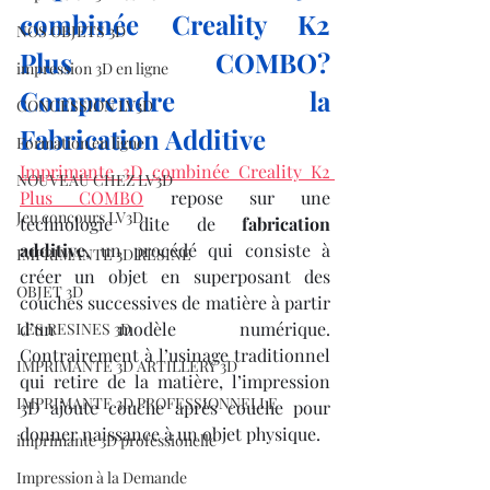
combinée Creality K2 
NOS OBJETS 3D
Plus COMBO? 
impression 3D en ligne
Comprendre la 
CONCESSION LV3D
Fabrication Additive
Formation en ligne
Imprimante 3D combinée Creality K2 
NOUVEAU CHEZ LV3D
Plus COMBO
 repose sur une 
Jeu concours LV3D
technologie dite de 
fabrication 
additive
, un procédé qui consiste à 
IMPRIMANTE 3D RESINE
créer un objet en superposant des 
OBJET 3D
couches successives de matière à partir 
d’un modèle numérique. 
LES RESINES 3D
Contrairement à l’usinage traditionnel 
IMPRIMANTE 3D ARTILLERY 3D
qui retire de la matière, l’impression 
IMPRIMANTE 3D PROFESSIONNELLE
3D ajoute couche après couche pour 
donner naissance à un objet physique.
imprimante 3D professionelle
Impression à la Demande