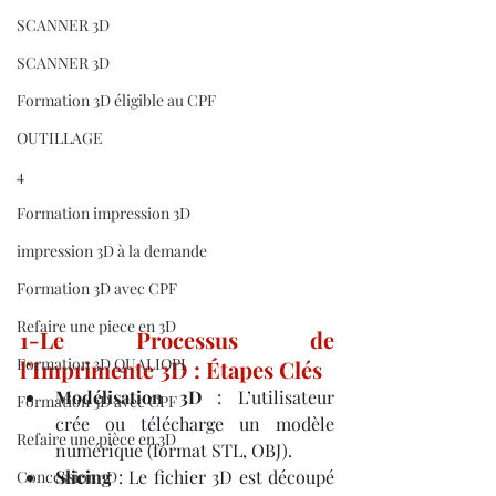
SCANNER 3D
SCANNER 3D
Formation 3D éligible au CPF
OUTILLAGE
4
Formation impression 3D
impression 3D à la demande
Formation 3D avec CPF
Refaire une piece en 3D
1-Le Processus de 
Formation 3D QUALIOPI
l’Imprimente 3D : Étapes Clés
Modélisation 3D
 : L’utilisateur 
Formation 3D avec CPF
crée ou télécharge un modèle 
Refaire une pièce en 3D
numérique (format STL, OBJ).
Slicing
 : Le fichier 3D est découpé 
Concession 3D