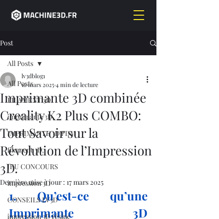
Post
All Posts
lv3dblog1
All Posts
16 mars 2025
4 min de lecture
Imprimante 3D combinée
FILAMENT 3D
Creality K2 Plus COMBO:
imprimante 3D,
Tout Savoir sur la
IMPRIMANTE 3D FDM
Révolution de l’Impression
filament 3D,
3D.
JEU CONCOURS
Dernière mise à jour :
17 mars 2025
impression 3D
1. Qu’est-ce qu’une 
CONSEILS LV3D
Imprimante 3D 
impression 3D résine