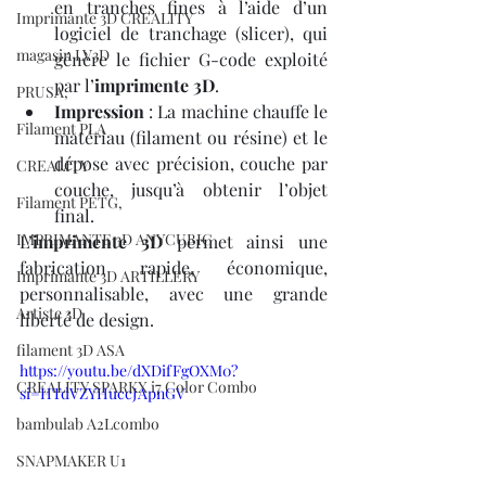
en tranches fines à l’aide d’un 
Imprimante 3D CREALITY
logiciel de tranchage (slicer), qui 
magasin LV3D
génère le fichier G-code exploité 
par l’
imprimente 3D
.
PRUSA,
Impression
 : La machine chauffe le 
Filament PLA
matériau (filament ou résine) et le 
dépose avec précision, couche par 
CREALITY
couche, jusqu’à obtenir l’objet 
Filament PETG,
final.
IMPRIMANTE 3D ANYCUBIC
L’
imprimente 3D
 permet ainsi une 
fabrication rapide, économique, 
Imprimante 3D ARTILLERY
personnalisable, avec une grande 
Artiste 3D
liberté de design.
filament 3D ASA
https://youtu.be/dXDifFgOXM0?
CREALITY SPARKX i7 Color Combo
si=HTdVZYHuccJApnGV
bambulab A2Lcombo
SNAPMAKER U1