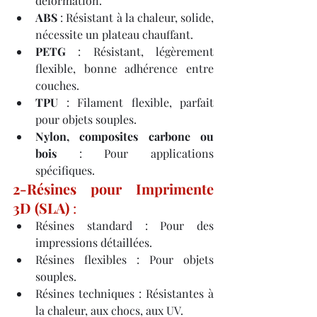
déformation.
ABS
 : Résistant à la chaleur, solide, 
nécessite un plateau chauffant.
PETG
 : Résistant, légèrement 
flexible, bonne adhérence entre 
couches.
TPU
 : Filament flexible, parfait 
pour objets souples.
Nylon, composites carbone ou 
bois
 : Pour applications 
spécifiques.
2-Résines pour Imprimente 
3D (SLA)
 :
Résines standard : Pour des 
impressions détaillées.
Résines flexibles : Pour objets 
souples.
Résines techniques : Résistantes à 
la chaleur, aux chocs, aux UV.