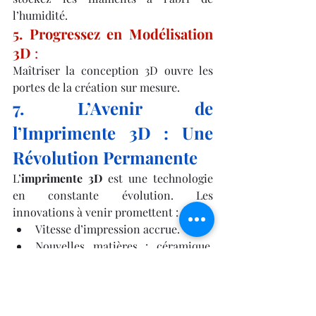
l’humidité.
5. Progressez en Modélisation 
3D
 :
Maîtriser la conception 3D ouvre les 
portes de la création sur mesure.
7. L’Avenir de 
l’Imprimente 3D : Une 
Révolution Permanente
L’
imprimente 3D
 est une technologie 
en constante évolution. Les 
innovations à venir promettent :
Vitesse d’impression accrue.
Nouvelles matières : céramique, 
béton, métal.
Intégration d’intelligence 
artificielle pour la détection 
d’erreurs.