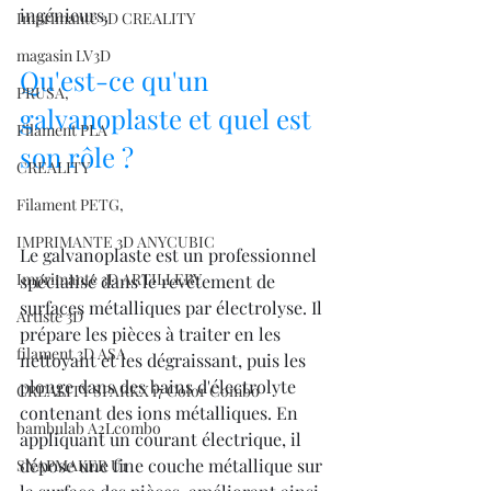
ingénieurs.
Imprimante 3D CREALITY
magasin LV3D
Qu'est-ce qu'un 
PRUSA,
galvanoplaste et quel est 
Filament PLA
son rôle ?
CREALITY
Filament PETG,
IMPRIMANTE 3D ANYCUBIC
Le galvanoplaste est un professionnel 
Imprimante 3D ARTILLERY
spécialisé dans le revêtement de 
surfaces métalliques par électrolyse. Il 
Artiste 3D
prépare les pièces à traiter en les 
filament 3D ASA
nettoyant et les dégraissant, puis les 
plonge dans des bains d'électrolyte 
CREALITY SPARKX i7 Color Combo
contenant des ions métalliques. En 
bambulab A2Lcombo
appliquant un courant électrique, il 
dépose une fine couche métallique sur 
SNAPMAKER U1