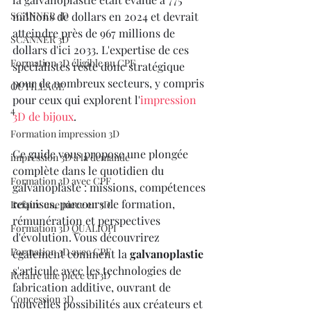
SCANNER 3D
millions de dollars en 2024 et devrait 
atteindre près de 967 millions de 
SCANNER 3D
dollars d'ici 2033. L'expertise de ces 
Formation 3D éligible au CPF
spécialistes reste donc stratégique 
pour de nombreux secteurs, y compris 
OUTILLAGE
pour ceux qui explorent l'
impression 
4
3D de bijoux
.
Formation impression 3D
Ce guide vous propose une plongée 
impression 3D à la demande
complète dans le quotidien du 
Formation 3D avec CPF
galvanoplaste : missions, compétences 
requises, parcours de formation, 
Refaire une piece en 3D
rémunération et perspectives 
Formation 3D QUALIOPI
d'évolution. Vous découvrirez 
Formation 3D avec CPF
également comment la 
galvanoplastie
s'articule avec les technologies de 
Refaire une pièce en 3D
fabrication additive, ouvrant de 
Concession 3D
nouvelles possibilités aux créateurs et 