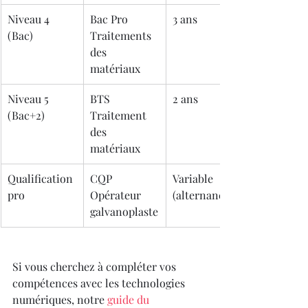
Niveau 4 
Bac Pro 
3 ans
(Bac)
Traitements 
des 
matériaux
Niveau 5 
BTS 
2 ans
(Bac+2)
Traitement 
des 
matériaux
Qualification 
CQP 
Variable 
pro
Opérateur 
(alternance)
galvanoplaste
Si vous cherchez à compléter vos 
compétences avec les technologies 
numériques, notre 
guide du 