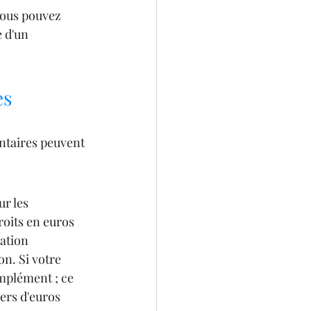
ous pouvez 
 d'un 
es
entaires peuvent 
ur les 
oits en euros 
ation 
on. Si votre 
omplément ; ce 
ers d'euros 