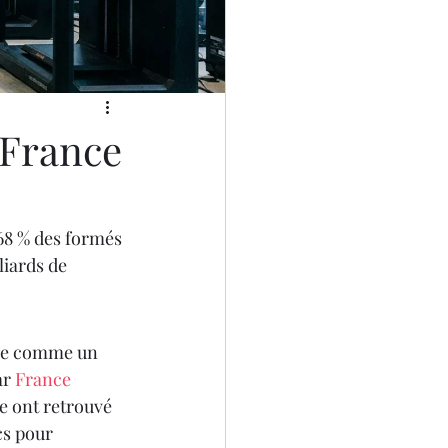
SCANNER 3D
 France
 68 % des formés 
D
iards de 
se comme un 
r 
France 
e ont retrouvé 
cs pour 