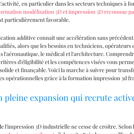
l'activité, en particulier dans les secteurs techniques à f
formation modélisation 3D et impression 3D reconnue pa
st particulièrement favorable.
ication additive connaît une accélération sans précédent
lifiés, alors que les besoins en techniciens, opérateurs 
s l'aéronautique, le médical et l'architecture. Comprendre
ritères d'éligibilité et les compétences visées vous perme
solide et finançable. Voici la marche à suivre pour trans
s opérationnelles grâce à la formation impression 3d fra
 pleine expansion qui recrute acti
l'impression 3D industrielle ne cesse de croître. Selon l