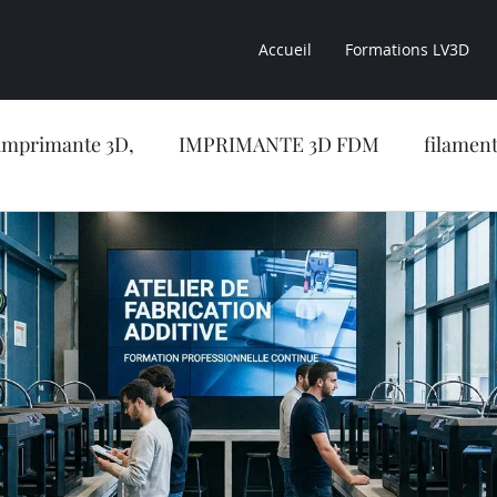
Accueil
Formations LV3D
imprimante 3D,
IMPRIMANTE 3D FDM
filament
sion 3D
CONSEILS LV3D
impression 3D résine
CONCESSION LV3D
Formation en ligne
NOUVE
RIMANTE 3D RESINE
OBJET 3D
LES RESINES 