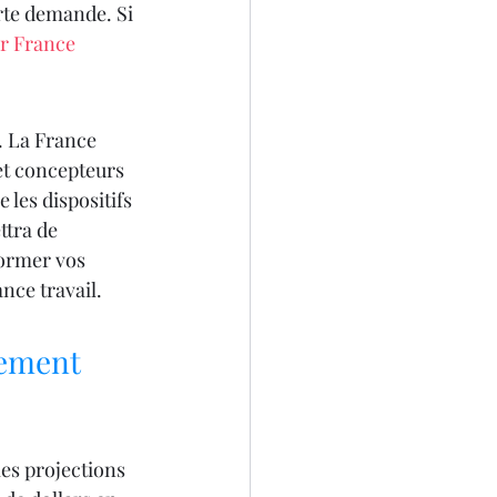
orte demande. Si 
r France 
. La France 
et concepteurs 
 les dispositifs 
ttra de 
former vos 
nce travail.
vement
es projections 