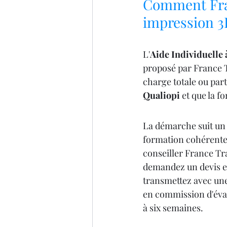
Comment Fran
impression 
L'
Aide Individuelle 
proposé par France T
charge totale ou part
Qualiopi
 et que la f
La démarche suit un 
formation cohérente 
conseiller France Tra
demandez un devis et
transmettez avec une 
en commission d'éval
à six semaines.