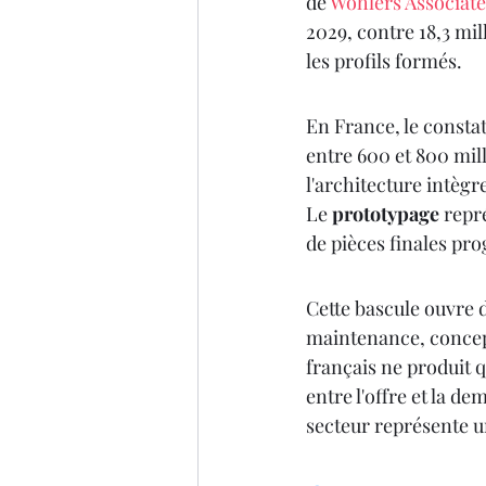
de 
Wohlers Associates
2029, contre 18,3 mi
les profils formés.
En France, le constat
entre 600 et 800 mill
l'architecture intèg
Le 
prototypage
 repr
de pièces finales pro
Cette bascule ouvre d
maintenance, concept
français ne produit q
entre l'offre et la 
secteur représente u