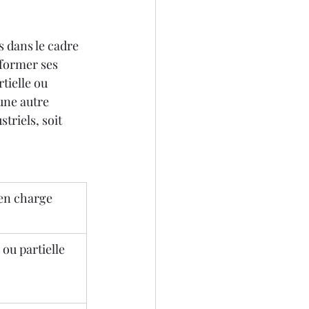
 dans le cadre 
former ses 
tielle ou 
une autre 
triels, soit 
 en charge
 ou partielle