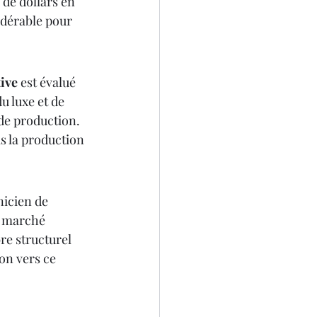
s de dollars en 
idérable pour 
tive
 est évalué 
u luxe et de 
de production. 
s la production 
nicien de 
e marché 
re structurel 
on vers ce 