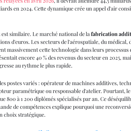
 relayées en avril 2026
, il devrait atteindre 44,5 milliard
lliards en 2024. Cette dynamique crée un appel d'air cons
 est similaire. Le marché national de la 
fabrication addi
ions d'euros. Les secteurs de l'aérospatiale, du médical, d
rent massivement cette technologie dans leurs processus 
ésentait encore 40 % des revenus du secteur en 2025, mai
gresse au rythme le plus rapide.
es postes variés : opérateur de machines additives, tech
eur paramétrique ou responsable d'atelier. Pourtant, l
ue 800 à 1 200 diplômés spécialisés par an. Ce déséquilib
demande de compétences explique pourquoi une reconversi
n choix stratégique.