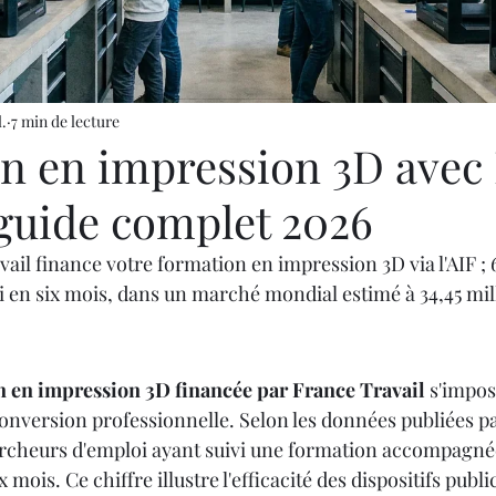
Y 3D
IMPRIMANTE 3D PROFESSIONNELLE
le
Impression à la Demande
SCANNER 3D
l.
7 min de lecture
n en impression 3D avec
F
OUTILLAGE
4
Formation impression 3D
 guide complet 2026
vail finance votre formation en impression 3D via l'AIF ;
Formation 3D avec CPF
Refaire une piece en 3
 en six mois, dans un marché mondial estimé à 34,45 mill
n en impression 3D financée par France Travail
 s'impo
conversion professionnelle. Selon les données publiées pa
ercheurs d'emploi ayant suivi une formation accompagné
 mois. Ce chiffre illustre l'efficacité des dispositifs publi