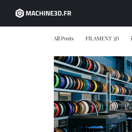
All Posts
FILAMENT 3D
JEU CONCOURS
impres
impression 3D en ligne
Jeu concours LV3D
IMP