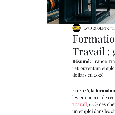
IMPRIMANTE 3D ARTILLER
imprimante 3D professionel
LV3D ROBERT
2 jui
Formatio
Formation 3D éligible au CP
Travail :
Résumé :
 France Tra
impression 3D à la demande
retrouvent un emploi
dollars en 2026.
En 2026, la 
formatio
levier concret de re
Travail
, 68 % des ch
un emploi dans les six