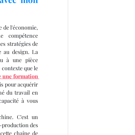
SCANNER 3D
 de l'économie, 
ne compétence 
s stratégies de 
 au design. La 
u à une pièce 
fonctionnelle sur mesure est un atout d'une valeur inestimable. C'est dans ce contexte que le 
D
e une formation 
uis pour acquérir 
é du travail en 
apacité à vous 
hine. C'est un 
-production des 
ette chaîne de 