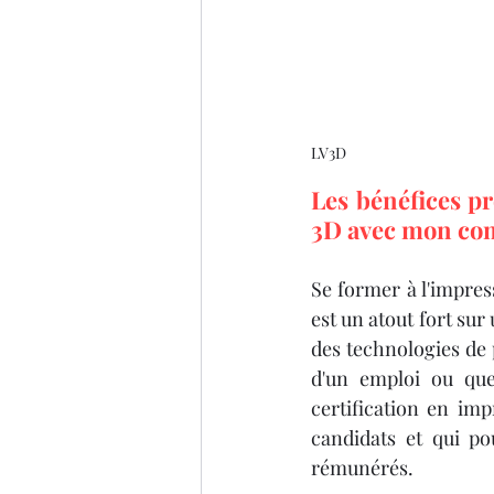
LV3D
Les bénéfices p
3D avec mon co
Se former à l'impres
est un atout fort sur
des technologies de 
d'un emploi ou que 
certification en im
candidats et qui po
rémunérés.