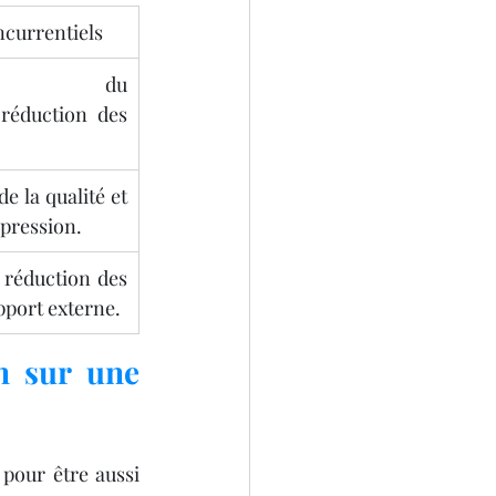
currentiels
ation du 
réduction des 
e la qualité et 
pression.
réduction des 
pport externe.
 sur une 
our être aussi 