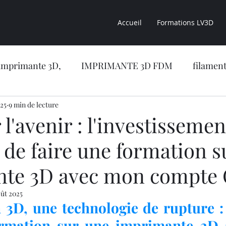
Accueil
Formations LV3D
imprimante 3D,
IMPRIMANTE 3D FDM
filament
025
sion 3D
9 min de lecture
CONSEILS LV3D
impression 3D résine
l'avenir : l'investissemen
 de faire une formation s
CONCESSION LV3D
Formation en ligne
NOUVE
te 3D avec mon compte 
RIMANTE 3D RESINE
OBJET 3D
LES RESINES 
oût 2025
 3D, une technologie de rupture :
ormation sur une imprimante 3D 