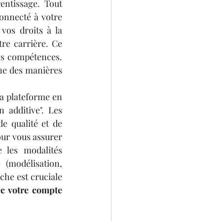
ntissage. Tout 
onnecté à votre 
os droits à la 
e carrière. Ce 
capital vous appartient et est votre passeport pour le développement de vos compétences. 
une des manières 
a plateforme en 
additive". Les 
e qualité et de 
ur vous assurer 
 les modalités 
(modélisation, 
che est cruciale 
c votre compte 