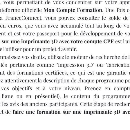
, vous permettant de vous concentrer sur votre appre
teforme officielle 
Mon Compte Formation
. Une fois c
a FranceConnect, vous pouvez consulter le solde de v
en euros, que vous avez accumulé tout au long de votr
n sur une imprimante 3D avec votre compte CPF
 est l'
e l'utiliser pour un projet d'avenir.
nnaissez vos droits, utilisez le moteur de recherche de l
clés pertinents comme "impression 3D" ou "fabrication 
ont des formations certifiées, ce qui est une garantie d
ez attentivement la description de chaque programme po
 vos objectifs et à votre niveau. Prenez en compte
 ligne ou en présentiel), le contenu du programme 
 les avis des anciens participants. Cette étape de recher
et de 
faire une formation sur une imprimante 3D ave