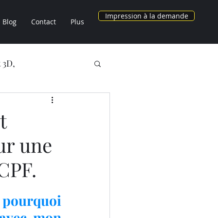
Impression à la demande
Blog
Contact
Plus
 3D,
NOS OBJETS 3D
t
ur une
AU CHEZ LV3D
CPF.
3D
 pourquoi 
avec mon 