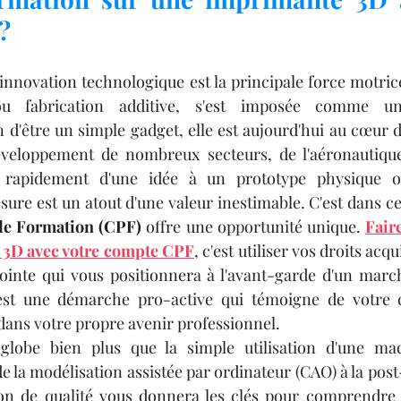
Y 3D
IMPRIMANTE 3D PROFESSIONNELLE
?
le
Impression à la Demande
SCANNER 3D
nnovation technologique est la principale force motrice
ou fabrication additive, s'est imposée comme u
 d'être un simple gadget, elle est aujourd'hui au cœur de
F
OUTILLAGE
4
Formation impression 3D
veloppement de nombreux secteurs, de l'aéronautique
r rapidement d'une idée à un prototype physique o
Formation 3D avec CPF
Refaire une piece en 3
de Formation (CPF)
 offre une opportunité unique. 
Fair
 3D avec votre compte CPF
, c'est utiliser vos droits acq
ointe qui vous positionnera à l'avant-garde d'un march
est une démarche pro-active qui témoigne de votre c
 dans votre propre avenir professionnel.
globe bien plus que la simple utilisation d'une mac
e la modélisation assistée par ordinateur (CAO) à la post
on de qualité vous donnera les clés pour comprendre c