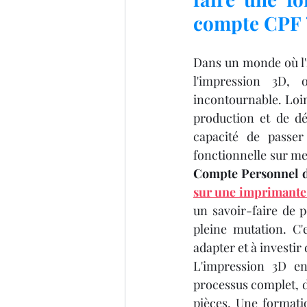
IMPRIMANTE 3D ARTILLER
compte CPF 
imprimante 3D professionel
Dans un monde où l'i
l'impression 3D, 
incontournable. Loin
Formation 3D éligible au CP
production et de dé
capacité de passe
impression 3D à la demande
Compte Personnel 
sur une imprimante
un savoir-faire de p
pleine mutation. C'
adapter et à investir
L'impression 3D en
processus complet, d
pièces. Une formati