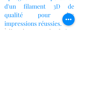
d'un filament 3D de 
qualité pour des 
impressions réussies.
À l'issue de ce voyage dans l'univers 
fascinant de l'impression 3D, une 
vérité essentielle se détache avec 
évidence : 
Un filament 3D de mauvaise 
qualité peut entraîner des problèmes 
d'adhérence, de déformation ou de 
cassure, impactant la réussite de votre 
impression 3D
. 
Que vous soyez 
amateur ou professionnel, votre 
machine 3D, même la plus 
performante, dépend 
fondamentalement de la qualité du 
matériau utilisé.
Les déceptions liées à des impressions 