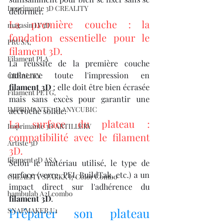
Imprimante 3D CREALITY
déformer.
La première couche : la 
magasin LV3D
fondation essentielle pour le 
PRUSA,
filament 3D.
Filament PLA
La réussite de la première couche 
influence toute l'impression en 
CREALITY
filament 3D
 ; elle doit être bien écrasée 
Filament PETG,
mais sans excès pour garantir une 
IMPRIMANTE 3D ANYCUBIC
accroche solide.
La surface du plateau : 
Imprimante 3D ARTILLERY
compatibilité avec le filament 
Artiste 3D
3D.
filament 3D ASA
Selon le matériau utilisé, le type de 
surface (verre, PEI, BuildTak, etc.) a un 
CREALITY SPARKX i7 Color Combo
impact direct sur l'adhérence du 
bambulab A2Lcombo
filament 3D
.
Préparer son plateau 
SNAPMAKER U1