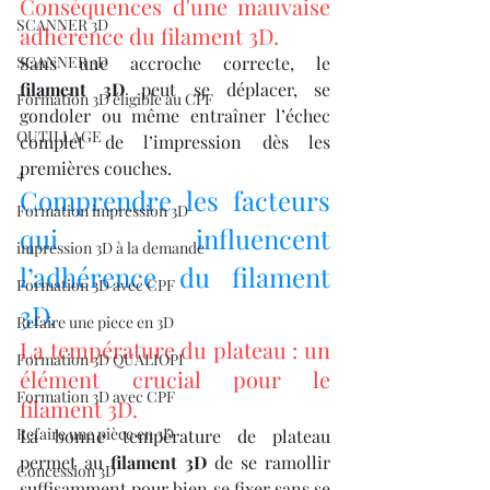
Conséquences d'une mauvaise 
SCANNER 3D
adhérence du filament 3D.
SCANNER 3D
Sans une accroche correcte, le 
filament 3D
 peut se déplacer, se 
Formation 3D éligible au CPF
gondoler ou même entraîner l’échec 
OUTILLAGE
complet de l’impression dès les 
premières couches.
4
Comprendre les facteurs 
Formation impression 3D
qui influencent 
impression 3D à la demande
l’adhérence du filament 
Formation 3D avec CPF
3D.
Refaire une piece en 3D
La température du plateau : un 
Formation 3D QUALIOPI
élément crucial pour le 
Formation 3D avec CPF
filament 3D.
Refaire une pièce en 3D
La bonne température de plateau 
permet au 
filament 3D
 de se ramollir 
Concession 3D
suffisamment pour bien se fixer sans se 