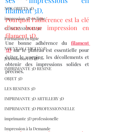
ses impressions en 
NOS OBJETS 3D
filament 3D.
impression 3D en ligne
Pourquoi l’adhérence est la clé 
d’une bonne impression en 
CONCESSION LV3D
filament 3D.
Formation en ligne
Une bonne adhérence du 
filament 
NOUVEAU CHEZ LV3D
3D
 sur le plateau est essentielle pour 
éviter le warping, les décollements et 
Jeu concours LV3D
obtenir des impressions solides et 
IMPRIMANTE 3D RESINE
précises.
OBJET 3D
LES RESINES 3D
IMPRIMANTE 3D ARTILLERY 3D
IMPRIMANTE 3D PROFESSIONNELLE
imprimante 3D professionelle
Impression à la Demande