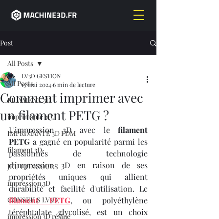
Post
All Posts
LV3D GESTION
All Posts
15 mai 2024
6 min de lecture
Comment imprimer avec
FILAMENT 3D
un filament PETG ?
imprimante 3D,
L'impression 3D avec le 
filament 
IMPRIMANTE 3D FDM
PETG
 a gagné en popularité parmi les 
filament 3D,
passionnés de technologie 
d'impression 3D en raison de ses 
JEU CONCOURS
propriétés uniques qui allient 
impression 3D
durabilité et facilité d'utilisation. Le 
CONSEILS LV3D
filament PETG
, ou polyéthylène 
téréphtalate glycolisé, est un choix 
impression 3D résine