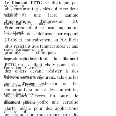
Le 
filament PETG
 se distingue par 
SCANNER 3D
plusieurs avantages clés qui le rendent 
SCANNER 3D
adapté à une large gamme 
d'applications d'impression 3D. 
Formation 3D éligible au CPF
Premièrement, il est beaucoup moins 
OUTILLAGE
susceptible de se déformer par rapport 
à l'ABS et, contrairement au PLA, il est 
4
plus résistant aux températures et aux 
Formation impression 3D
produits chimiques. Ces 
caractéristiques font du 
filament 
impression 3D à la demande
PETG
 un excellent choix pour créer 
Formation 3D avec CPF
des objets devant résister à des 
Refaire une piece en 3D
environnements rigoureux, tels que les 
pièces d'usage extérieur ou les 
Formation 3D QUALIOPI
composants soumis à des contraintes 
Formation 3D avec CPF
mécaniques élevées. En outre, le 
filament PETG
 offre une certaine 
Refaire une pièce en 3D
clarté, idéale pour des applications 
Concession 3D
nécessitant une transparence partielle, 