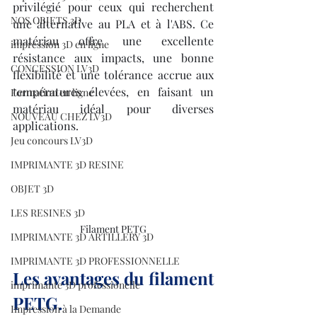
privilégié pour ceux qui recherchent 
NOS OBJETS 3D
une alternative au PLA et à l'ABS. Ce 
matériau offre une excellente 
impression 3D en ligne
résistance aux impacts, une bonne 
CONCESSION LV3D
flexibilité et une tolérance accrue aux 
températures élevées, en faisant un 
Formation en ligne
matériau idéal pour diverses 
NOUVEAU CHEZ LV3D
applications.
Jeu concours LV3D
IMPRIMANTE 3D RESINE
OBJET 3D
LES RESINES 3D
Filament PETG
IMPRIMANTE 3D ARTILLERY 3D
IMPRIMANTE 3D PROFESSIONNELLE
Les avantages du filament 
imprimante 3D professionelle
PETG.
Impression à la Demande