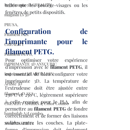
Imprimante 3D CREALITY
telles que les protège-visages ou les 
fenêtres de petits dispositifs.
magasin LV3D
PRUSA,
Configuration de 
Filament PLA
l'imprimante pour le 
CREALITY
filament PETG.
Filament PETG,
Pour optimiser votre expérience 
IMPRIMANTE 3D ANYCUBIC
d'impression avec le 
filament PETG
, il 
est essentiel de bien configurer votre 
Imprimante 3D ARTILLERY
imprimante 3D. La température de 
Artiste 3D
l'extrudeuse doit être ajustée entre 
filament 3D ASA
230°C et 250°C, légèrement supérieure 
à celle requise pour le PLA, afin de 
CREALITY SPARKX i7 Color Combo
permettre au 
filament PETG
 de fondre 
bambulab A2Lcombo
correctement et de former des liaisons 
solides entre les couches. La plate-
SNAPMAKER U1
forme d'impression doit également 