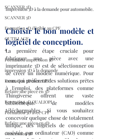
SCANNER 3D
Impression 3D à la demande pour automobile.
SCANNER 3D
Formation 3D éligible au CPF
Choisir le bon modèle et 
OUTILLAGE
logiciel de conception.
4
La première étape cruciale pour 
fabriquer une pièce avec une 
Formation impression 3D
imprimante 3D est de sélectionner ou 
impression 3D à la demande
de créer un modèle numérique. Pour 
ceux qui préfèrent des solutions prêtes 
Formation 3D avec CPF
à l'emploi, des plateformes comme 
Refaire une piece en 3D
Thingiverse offrent une vaste 
Formation 3D QUALIOPI
bibliothèque de modèles 
téléchargeables. Si vous souhaitez 
Formation 3D avec CPF
concevoir quelque chose de totalement 
Refaire une pièce en 3D
unique, des logiciels de conception 
assistée par ordinateur (CAO) comme 
Concession 3D