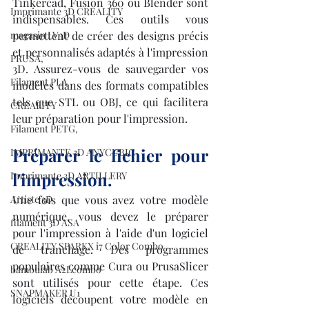
Tinkercad, Fusion 360 ou Blender sont 
Imprimante 3D CREALITY
indispensables. Ces outils vous 
permettent de créer des designs précis 
magasin LV3D
et personnalisés adaptés à l'impression 
PRUSA,
3D. Assurez-vous de sauvegarder vos 
Filament PLA
modèles dans des formats compatibles 
tels que STL ou OBJ, ce qui facilitera 
CREALITY
leur préparation pour l'impression.
Filament PETG,
Préparer le fichier pour 
IMPRIMANTE 3D ANYCUBIC
l'impression.
Imprimante 3D ARTILLERY
Une fois que vous avez votre modèle 
Artiste 3D
numérique, vous devez le préparer 
filament 3D ASA
pour l'impression à l'aide d'un logiciel 
CREALITY SPARKX i7 Color Combo
de tranchage. Des programmes 
populaires comme Cura ou PrusaSlicer 
bambulab A2Lcombo
sont utilisés pour cette étape. Ces 
SNAPMAKER U1
logiciels découpent votre modèle en 