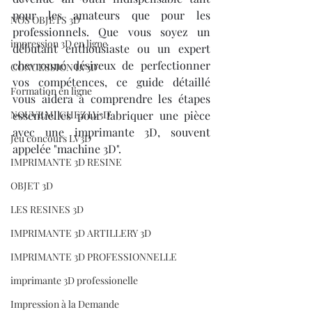
pour les amateurs que pour les 
NOS OBJETS 3D
professionnels. Que vous soyez un 
impression 3D en ligne
débutant enthousiaste ou un expert 
chevronné désireux de perfectionner 
CONCESSION LV3D
vos compétences, ce guide détaillé 
Formation en ligne
vous aidera à comprendre les étapes 
NOUVEAU CHEZ LV3D
essentielles pour fabriquer une pièce 
avec une imprimante 3D, souvent 
Jeu concours LV3D
appelée "machine 3D".
IMPRIMANTE 3D RESINE
OBJET 3D
LES RESINES 3D
IMPRIMANTE 3D ARTILLERY 3D
IMPRIMANTE 3D PROFESSIONNELLE
imprimante 3D professionelle
Impression à la Demande