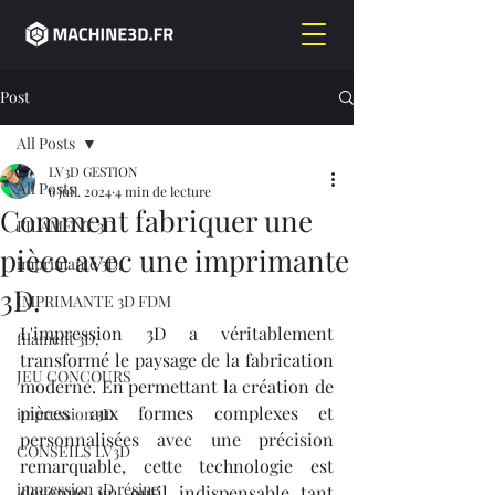
Post
All Posts
LV3D GESTION
All Posts
6 juil. 2024
4 min de lecture
Comment fabriquer une
FILAMENT 3D
pièce avec une imprimante
imprimante 3D,
3D.
IMPRIMANTE 3D FDM
L'impression 3D a véritablement 
filament 3D,
transformé le paysage de la fabrication 
JEU CONCOURS
moderne. En permettant la création de 
pièces aux formes complexes et 
impression 3D
personnalisées avec une précision 
CONSEILS LV3D
remarquable, cette technologie est 
impression 3D résine
devenue un outil indispensable tant 