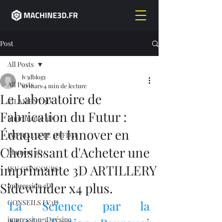
Post
All Posts
lv3dblog1
All Posts
10 mars
4 min de lecture
Le Laboratoire de
FILAMENT 3D
Fabrication du Futur :
imprimante 3D,
Éduquer et Innover en
IMPRIMANTE 3D FDM
Choisissant d'Acheter une
filament 3D,
imprimante 3D ARTILLERY
JEU CONCOURS
Sidewinder x4 plus.
impression 3D
CONSEILS LV3D
La Science par la 
impression 3D résine