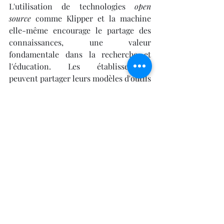
L'utilisation de technologies 
open 
source
 comme Klipper et la machine 
elle-même encourage le partage des 
connaissances, une valeur 
fondamentale dans la recherche et 
l'éducation. Les établissements 
peuvent partager leurs modèles d'outils 
ou leurs dispositifs pédagogiques avec 
d'autres institutions dans le monde.
La formation insiste sur les 
pratiques 
de documentation et de partage 
éthique des designs
 (licences Creative 
Commons, dépôts publics). Elle 
apprend aux étudiants et aux 
chercheurs à structurer leurs fichiers 
CAO pour qu'ils soient utiles à la 
communauté. L'acte d'
Acheter une 
imprimante 3D ARTILLERY 
Sidewinder x4 plus
 est l'adhésion à 