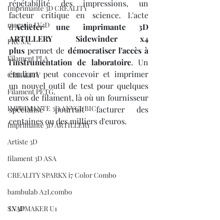
répétabilité des impressions, un 
Imprimante 3D CREALITY
facteur critique en science. L'acte 
magasin LV3D
d'
Acheter une imprimante 3D 
ARTILLERY Sidewinder x4 
PRUSA,
plus
 permet de 
démocratiser l'accès à 
Filament PLA
l'instrumentation de laboratoire
. Un 
étudiant peut concevoir et imprimer 
CREALITY
un nouvel outil de test pour quelques 
Filament PETG,
euros de filament, là où un fournisseur 
IMPRIMANTE 3D ANYCUBIC
spécialisé pourrait facturer des 
centaines ou des milliers d'euros.
Imprimante 3D ARTILLERY
Artiste 3D
filament 3D ASA
CREALITY SPARKX i7 Color Combo
bambulab A2Lcombo
SNAPMAKER U1
LV3D