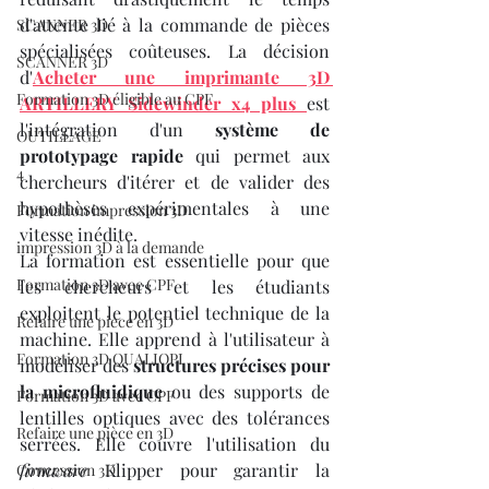
d'attente lié à la commande de pièces 
SCANNER 3D
spécialisées coûteuses. La décision 
SCANNER 3D
d'
Acheter une imprimante 3D 
Formation 3D éligible au CPF
ARTILLERY Sidewinder x4 plus
est 
l'intégration d'un 
système de 
OUTILLAGE
prototypage rapide
 qui permet aux 
4
chercheurs d'itérer et de valider des 
hypothèses expérimentales à une 
Formation impression 3D
vitesse inédite.
impression 3D à la demande
La formation est essentielle pour que 
Formation 3D avec CPF
les chercheurs et les étudiants 
exploitent le potentiel technique de la 
Refaire une piece en 3D
machine. Elle apprend à l'utilisateur à 
Formation 3D QUALIOPI
modéliser des 
structures précises pour 
la microfluidique
 ou des supports de 
Formation 3D avec CPF
lentilles optiques avec des tolérances 
Refaire une pièce en 3D
serrées. Elle couvre l'utilisation du 
firmware
 Klipper pour garantir la 
Concession 3D