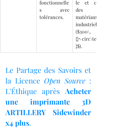
fonctionnelle
le et choix 
s avec 
des 
tolérances.
matériaux 
industriels 
($300\,
{}^\circ\text{C
}$).
Le Partage des Savoirs et 
la Licence 
Open Source
 : 
L'Éthique après 
Acheter 
une imprimante 3D 
ARTILLERY Sidewinder 
x4 plus
.