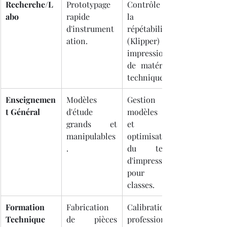
Recherche/L
Prototypage 
Contrôle de 
abo
rapide 
la 
d'instrument
répétabilité 
ation.
(Klipper) et 
impression 
de matériaux 
techniques.
Enseignemen
Modèles 
Gestion de 
t Général
d'étude 
modèles XXL 
grands et 
et 
manipulables
optimisation 
.
du temps 
d'impression 
pour les 
classes.
Formation 
Fabrication 
Calibration 
Technique
de pièces 
professionnel