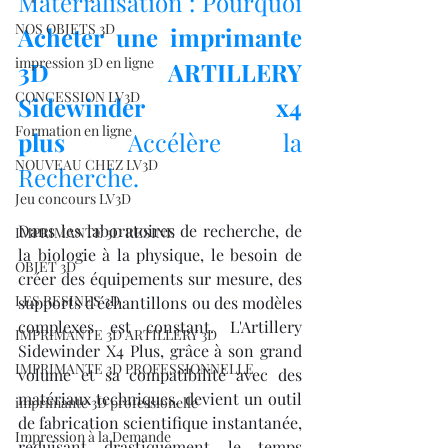
Matérialisation : Pourquoi 
NOS OBJETS 3D
Acheter une imprimante 
impression 3D en ligne
3D ARTILLERY 
CONCESSION LV3D
Sidewinder x4 
Formation en ligne
plus
 Accélère la 
NOUVEAU CHEZ LV3D
Recherche.
Jeu concours LV3D
Dans les laboratoires de recherche, de 
IMPRIMANTE 3D RESINE
la biologie à la physique, le besoin de 
OBJET 3D
créer des équipements sur mesure, des 
LES RESINES 3D
supports d'échantillons ou des modèles 
complexes est constant. L'Artillery 
IMPRIMANTE 3D ARTILLERY 3D
Sidewinder X4 Plus, grâce à son grand 
IMPRIMANTE 3D PROFESSIONNELLE
volume et sa compatibilité avec des 
matériaux techniques, devient un outil 
imprimante 3D professionelle
de fabrication scientifique instantanée, 
Impression à la Demande
réduisant drastiquement le temps 