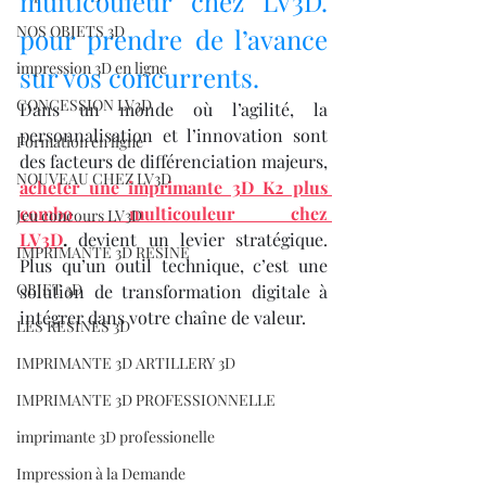
multicouleur chez LV3D. 
NOS OBJETS 3D
pour prendre de l’avance 
impression 3D en ligne
sur vos concurrents.
CONCESSION LV3D
Dans un monde où l’agilité, la 
personnalisation et l’innovation sont 
Formation en ligne
des facteurs de différenciation majeurs, 
NOUVEAU CHEZ LV3D
acheter une imprimante 3D K2 plus 
combo multicouleur chez 
Jeu concours LV3D
LV3D
.
 devient un levier stratégique. 
IMPRIMANTE 3D RESINE
Plus qu’un outil technique, c’est une 
OBJET 3D
solution de transformation digitale à 
intégrer dans votre chaîne de valeur.
LES RESINES 3D
IMPRIMANTE 3D ARTILLERY 3D
IMPRIMANTE 3D PROFESSIONNELLE
imprimante 3D professionelle
Impression à la Demande