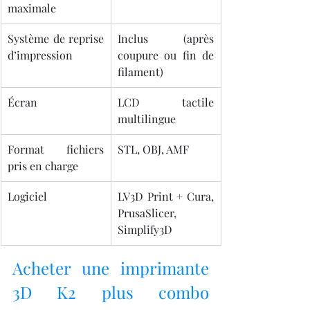
maximale
Système de reprise 
Inclus (après 
d’impression
coupure ou fin de 
filament)
Écran
LCD tactile 
multilingue
Format fichiers 
STL, OBJ, AMF
pris en charge
Logiciel
LV3D Print + Cura, 
PrusaSlicer, 
Simplify3D
Acheter une imprimante 
3D K2 plus combo 