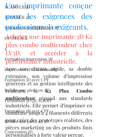
Une imprimante conçue 
SCANNER 3D
pour les exigences des 
SCANNER 3D
professionnels exigeants.
Formation 3D éligible au CPF
Acheter une imprimante 3D K2 
OUTILLAGE
plus combo multicouleur chez 
4
LV3D. et accéder à la 
Formation impression 3D
performance industrielle.
Avec son châssis rigide, sa double 
impression 3D à la demande
extrusion, son volume d’impression 
Formation 3D avec CPF
généreux et sa gestion intelligente des 
Refaire une piece en 3D
couleurs, la 
K2 Plus Combo 
multicouleur
 répond aux standards 
Formation 3D QUALIOPI
industriels. Elle permet d’imprimer en 
Formation 3D avec CPF
simultané jusqu’à 4 filaments différents 
pour créer des prototypes réalistes, des 
Refaire une pièce en 3D
pièces marketing ou des produits finis 
Concession 3D
personnalisés à forte valeur perçue.