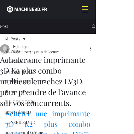
Post
All Posts
lv3dblog0
All Posts
10 juil. 2025
14 min de lecture
Acheter une imprimante
FILAMENT 3D
3D K2 plus combo
imprimante 3D,
multicouleur chez LV3D.
IMPRIMANTE 3D FDM
pour prendre de l’avance
filament 3D,
sur vos concurrents.
JEU CONCOURS
Acheter une imprimante 
impression 3D
3D K2 plus combo 
CONSEILS LV3D
impression 3D résine