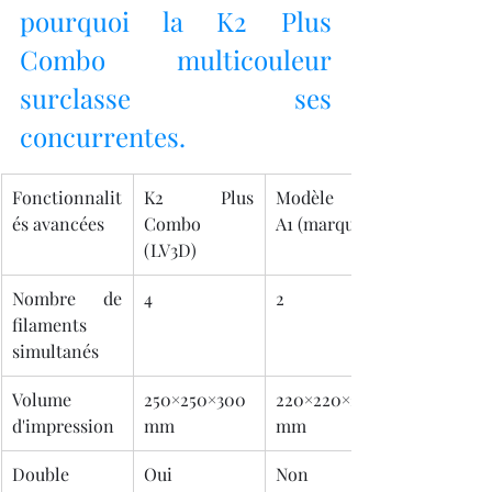
pourquoi la K2 Plus 
Combo multicouleur 
surclasse ses 
concurrentes.
Fonctionnalit
K2 Plus 
Modèle Pro 
és avancées
Combo 
A1 (marque X)
(LV3D)
Nombre de 
4
2
filaments 
simultanés
Volume 
250×250×300 
220×220×220 
d'impression
mm
mm
Double 
Oui
Non