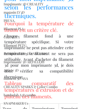
Imprimante 3D CREALITY
selon les performances 
magasin LV3D
thermiques.
PRUSA,
Pourquoi la température de 
Filament PLA
fusion est un critère clé.
Chaque filament fond à une 
CREALITY
température spécifique. Si votre 
Filament PETG,
imprimante ne peut pas atteindre cette 
température, le filament ne sera pas 
IMPRIMANTE 3D ANYCUBIC
utilisable. Avant d’acheter du filament 
Imprimante 3D ARTILLERY
3d pour mon imprimante 3d, je dois 
Artiste 3D
donc vérifier sa compatibilité 
thermique.
filament 3D ASA
Tableau comparatif des 
CREALITY SPARKX i7 Color Combo
températures d’extrusion et de 
bambulab A2Lcombo
plateau des filaments.
SNAPMAKER U1
Type de 
Température 
Température 