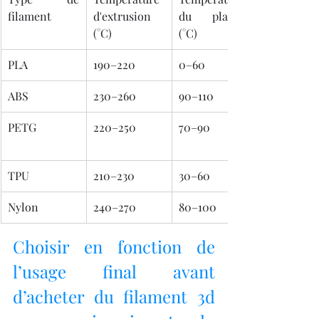
filament
d'extrusion 
du plateau 
(°C)
(°C)
PLA
190–220
0–60
ABS
230–260
90–110
PETG
220–250
70–90
TPU
210–230
30–60
Nylon
240–270
80–100
Choisir en fonction de 
l’usage final avant 
d’acheter du filament 3d 