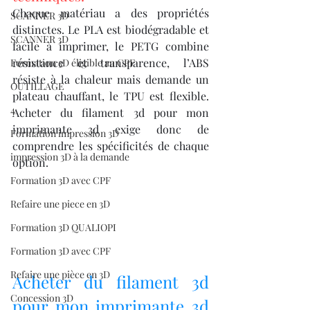
Chaque matériau a des propriétés 
SCANNER 3D
distinctes. Le PLA est biodégradable et 
SCANNER 3D
facile à imprimer, le PETG combine 
résistance et transparence, l’ABS 
Formation 3D éligible au CPF
résiste à la chaleur mais demande un 
OUTILLAGE
plateau chauffant, le TPU est flexible. 
4
Acheter du filament 3d pour mon 
imprimante 3d exige donc de 
Formation impression 3D
comprendre les spécificités de chaque 
impression 3D à la demande
option.
Formation 3D avec CPF
Refaire une piece en 3D
Formation 3D QUALIOPI
Formation 3D avec CPF
Refaire une pièce en 3D
Acheter du filament 3d 
Concession 3D
pour mon imprimante 3d 