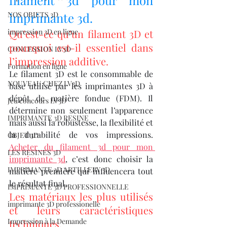
filament 3d pour mon 
NOS OBJETS 3D
imprimante 3d.
impression 3D en ligne
Qu’est-ce qu’un filament 3D et 
pourquoi est-il essentiel dans 
CONCESSION LV3D
l’impression additive.
Formation en ligne
Le filament 3D est le consommable de 
NOUVEAU CHEZ LV3D
base utilisé par les imprimantes 3D à 
dépôt de matière fondue (FDM). Il 
Jeu concours LV3D
détermine non seulement l’apparence 
IMPRIMANTE 3D RESINE
mais aussi la robustesse, la flexibilité et 
la durabilité de vos impressions. 
OBJET 3D
Acheter du filament 3d pour mon 
LES RESINES 3D
imprimante 3d
, c’est donc choisir la 
IMPRIMANTE 3D ARTILLERY 3D
matière première qui influencera tout 
le résultat final.
IMPRIMANTE 3D PROFESSIONNELLE
Les matériaux les plus utilisés 
imprimante 3D professionelle
et leurs caractéristiques 
Impression à la Demande
techniques.