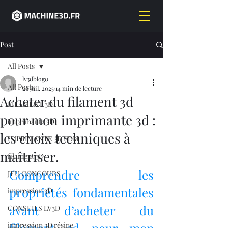
Post
All Posts
lv3dblog0
All Posts
26 juil. 2025
14 min de lecture
Acheter du filament 3d
FILAMENT 3D
pour mon imprimante 3d :
imprimante 3D,
les choix techniques à
IMPRIMANTE 3D FDM
maîtriser.
filament 3D,
Comprendre les 
JEU CONCOURS
propriétés fondamentales 
impression 3D
avant d’acheter du 
CONSEILS LV3D
impression 3D résine