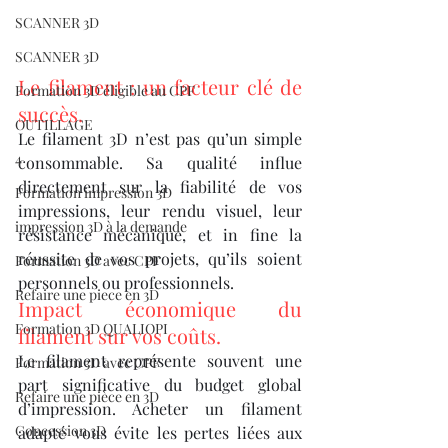
SCANNER 3D
SCANNER 3D
Le filament : un facteur clé de 
Formation 3D éligible au CPF
succès.
OUTILLAGE
Le filament 3D n’est pas qu’un simple 
4
consommable. Sa qualité influe 
directement sur la fiabilité de vos 
Formation impression 3D
impressions, leur rendu visuel, leur 
impression 3D à la demande
résistance mécanique, et in fine la 
réussite de vos projets, qu’ils soient 
Formation 3D avec CPF
personnels ou professionnels.
Refaire une piece en 3D
Impact économique du 
Formation 3D QUALIOPI
filament sur vos coûts.
Le filament représente souvent une 
Formation 3D avec CPF
part significative du budget global 
Refaire une pièce en 3D
d’impression. Acheter un filament 
Concession 3D
adapté vous évite les pertes liées aux 