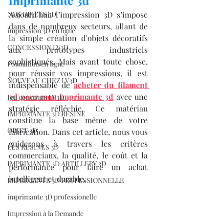
imprimante 3d
NOS OBJETS 3D
Aujourd’hui, l’impression 3D s’impose 
dans de nombreux secteurs, allant de 
impression 3D en ligne
la simple création d’objets décoratifs 
CONCESSION LV3D
aux prototypes industriels 
sophistiqués. Mais avant toute chose, 
Formation en ligne
pour réussir vos impressions, il est 
NOUVEAU CHEZ LV3D
indispensable de 
acheter du filament 
3d pour mon imprimante 3d
 avec une 
Jeu concours LV3D
stratégie réfléchie. Ce matériau 
IMPRIMANTE 3D RESINE
constitue la base même de votre 
OBJET 3D
fabrication. Dans cet article, nous vous 
guiderons à travers les critères 
LES RESINES 3D
commerciaux, la qualité, le coût et la 
IMPRIMANTE 3D ARTILLERY 3D
performance pour faire un achat 
intelligent et durable.
IMPRIMANTE 3D PROFESSIONNELLE
imprimante 3D professionelle
Impression à la Demande