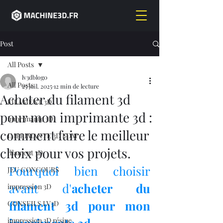
Post
All Posts
lv3dblog0
All Posts
25 juil. 2025
12 min de lecture
Acheter du filament 3d
FILAMENT 3D
pour mon imprimante 3d :
imprimante 3D,
comment faire le meilleur
IMPRIMANTE 3D FDM
choix pour vos projets.
filament 3D,
Pourquoi bien choisir 
JEU CONCOURS
avant d'
acheter du 
impression 3D
filament 3d pour mon 
CONSEILS LV3D
impression 3D résine