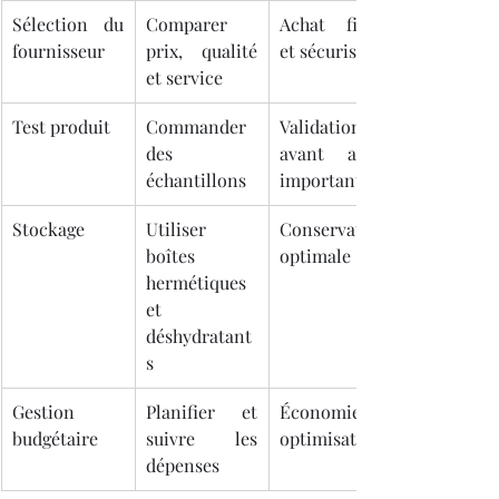
Sélection du 
Comparer 
Achat fiable 
fournisseur
prix, qualité 
et sécurisé
et service
Test produit
Commander 
Validation 
des 
avant achat 
échantillons
important
Stockage
Utiliser 
Conservation 
boîtes 
optimale
hermétiques 
et 
déshydratant
s
Gestion 
Planifier et 
Économie et 
budgétaire
suivre les 
optimisation
dépenses