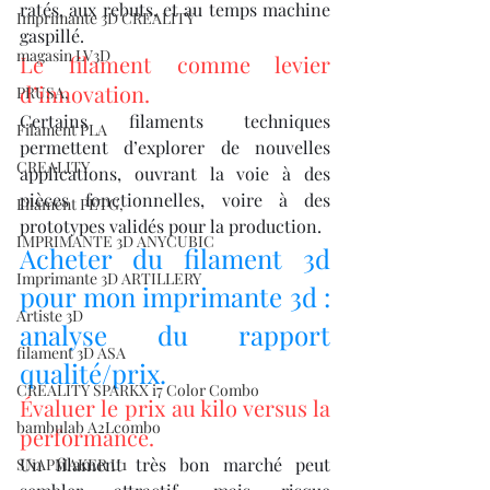
ratés, aux rebuts, et au temps machine 
Imprimante 3D CREALITY
gaspillé.
magasin LV3D
Le filament comme levier 
d’innovation.
PRUSA,
Certains filaments techniques 
Filament PLA
permettent d’explorer de nouvelles 
CREALITY
applications, ouvrant la voie à des 
pièces fonctionnelles, voire à des 
Filament PETG,
prototypes validés pour la production.
IMPRIMANTE 3D ANYCUBIC
Acheter du filament 3d 
Imprimante 3D ARTILLERY
pour mon imprimante 3d : 
Artiste 3D
analyse du rapport 
filament 3D ASA
qualité/prix.
CREALITY SPARKX i7 Color Combo
Évaluer le prix au kilo versus la 
bambulab A2Lcombo
performance.
Un filament très bon marché peut 
SNAPMAKER U1