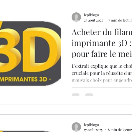
exigences de résistance ou de
imprimer.
lv3dblog0
23 août 2025
7 min de lectu
Acheter du fila
imprimante 3D : 
pour faire le mei
L'extrait explique que le cho
cruciale pour la réussite d'
mauvais choix peut engendr
bouchons de buse ou des déf
lumière quatre critères clés 
l'imprimante avec le diamèt
filament, l'application finale
filament et le prix.
lv3dblog0
17 août 2025
8 min de lectur