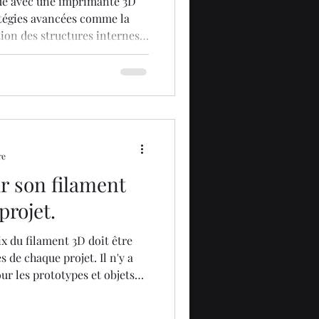
que avec une imprimante 3D
atégies avancées comme la
ion des structures internes
 matériaux techniques pour
et une durabilité supérieures.
re
 son filament
projet.
ix du filament 3D doit être
s de chaque projet. Il n'y a
ur les prototypes et objets
lé pour sa facilité
ût. Pour les pièces