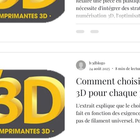
Refaire une pièce en plasti
nécessite d'intégrer des str
numérisation 3D, l'optimisat
(Gyroid) et l'utilisation de
garantir une fonctionnalité 
lv3dblog0
24 août 2025
8 min de lectu
Comment choisir
3D pour chaque 
L'extrait explique que le cho
fait en fonction des exigence
pas de filament universel. Po
décoratifs, le PLA est conseil
d'impression et son faible co