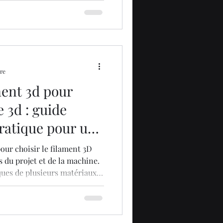
a résistance, le PETG ou
, pour les projets spécifiques
u techniques, des matériaux
e Polycarbonat
ure
ment 3d pour
3d : guide
ratique pour un
pour choisir le filament 3D
s du projet et de la machine.
iques de plusieurs matériaux :
our les débutants ; l'ABS, plus
 à imprimer ; le PETG, un
x ; et le TPU, conçu pour la
it être fait en fonction des