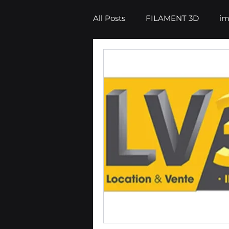
All Posts
FILAMENT 3D
im
impression 3D
CONSEILS
CONCESSION LV3D
Form
IMPRIMANTE 3D RESINE
IMPRIMANTE 3D PROFESSIO
SCANNER 3D
SCANNER 