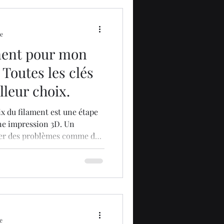
 souplesse de l'objet à
re
ment pour mon
Toutes les clés
lleur choix.
ix du filament est une étape
une impression 3D. Un
er des problèmes comme des
ormations. Le texte met en
: la compatibilité de
re et les températures du
 du projet, la qualité du
e