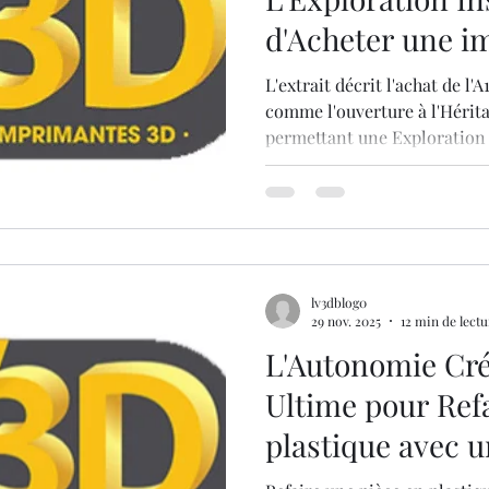
d'Acheter une i
pour débuter da
L'extrait décrit l'achat de 
3D avec une for
comme l'ouverture à l'Hérita
permettant une Exploration 
son Potentiel Cr
d'un Potentiel Créatif Inconn
l'automatisation de l'A1 Co
techniques. L'AMS Lite facili
d'idées complexes et multi-c
justifié parce qu'il offre la 
d'itérer
lv3dblog0
29 nov. 2025
12 min de lectu
L'Autonomie Cré
Ultime pour Refa
plastique avec 
3D.