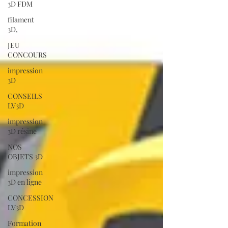
3D FDM
filament
3D,
JEU
CONCOURS
impression
3D
CONSEILS
LV3D
impression
3D résine
NOS
OBJETS 3D
impression
3D en ligne
CONCESSION
LV3D
Formation