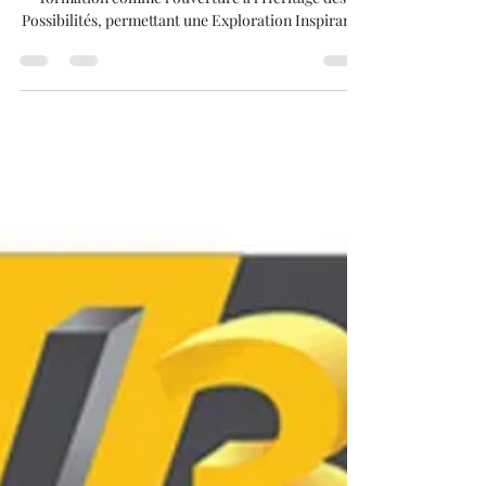
d'Acheter une imprimante 3D
pour débuter dans l'impression
3D avec une formation et
Révéler son Potentiel Créatif
Inconnu.
L'extrait décrit l'achat de l'A1 Combo avec
formation comme l'ouverture à l'Héritage des
Possibilités, permettant une Exploration Inspirante
et la Révélation d'un Potentiel Créatif Inconnu. La
fiabilité et l'automatisation de l'A1 Combo
suppriment les barrières techniques. L'AMS Lite
facilite la matérialisation rapide d'idées complexes
et multi-couleur. L'investissement est justifié parce
qu'il offre la liberté d'expérimenter et d'itérer