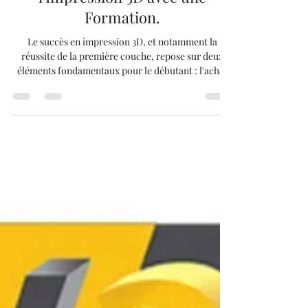
Maîtriser l'Art du Filament :
Réussir dès la Première Couche
grâce à Acheter une Imprimante
3D pour Débuter dans
l'Impression 3D avec une
Formation.
Le succès en impression 3D, et notamment la
réussite de la première couche, repose sur deux
éléments fondamentaux pour le débutant : l'achat
d'une imprimante 3D fiable et adaptée et l'accès à
une formation initiale. Cette formation est cruciale
pour comprendre les variables du filament
(température, vitesse, réglage du plateau) et
garantir une adhérence parfaite, accélérant
l'autonomie et assurant la réussite des projets.