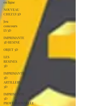
en ligne
NOUVEAU
CHEZ LV3D
Jeu
concours
LV3D
IMPRIMANTE
3D RESINE
OBJET 3D
LES
RESINES
3D
IMPRIMANTE
3D
ARTILLERY
3D
IMPRIMANTE
3D
PROFESSIONNELLE