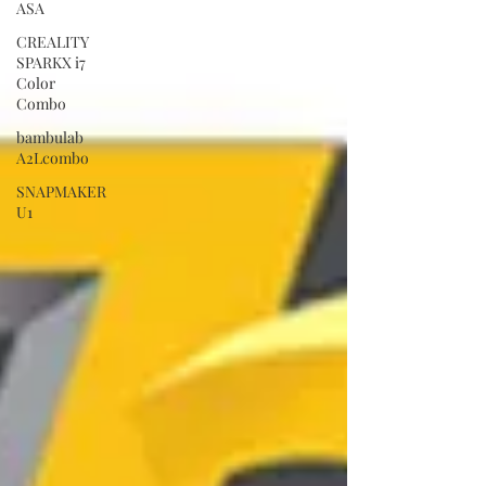
ASA
CREALITY
SPARKX i7
Color
Combo
bambulab
A2Lcombo
SNAPMAKER
U1