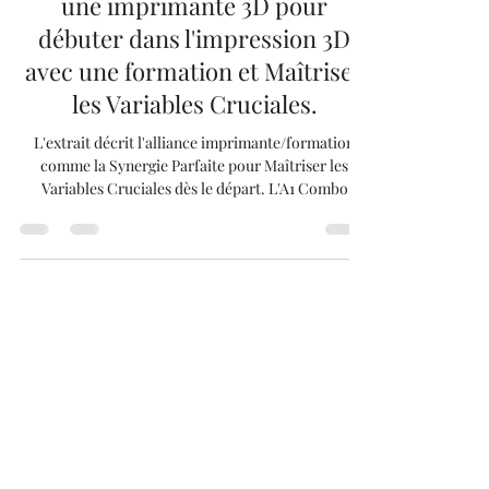
La Synergie Parfaite :
L'Impératif Technique d'Acheter
une imprimante 3D pour
débuter dans l'impression 3D
avec une formation et Maîtriser
les Variables Cruciales.
L'extrait décrit l'alliance imprimante/formation
comme la Synergie Parfaite pour Maîtriser les
Variables Cruciales dès le départ. L'A1 Combo
répond à l'Impératif Technique en neutralisant les
variables matérielles grâce à son système de
calibration intégral (température, flux, etc.). Cela
permet à l'apprenant de se concentrer sur les
variables qui construisent l'expertise : le
paramétrage du slicer, la géométrie du design, et
l'expérimentation des matériaux (AMS Lite).