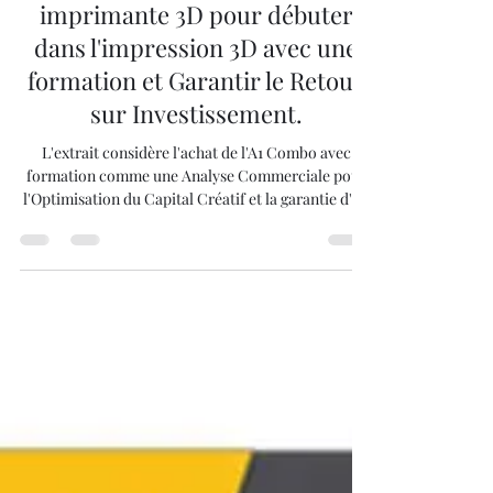
L'Optimisation du Capital
Créatif : Une Analyse
Commerciale d'Acheter une
imprimante 3D pour débuter
dans l'impression 3D avec une
formation et Garantir le Retour
sur Investissement.
L'extrait considère l'achat de l'A1 Combo avec
formation comme une Analyse Commerciale pour
l'Optimisation du Capital Créatif et la garantie d'un
ROI. Le capital créatif est maximisé par la fiabilité
technique et la vitesse de l'A1 Combo.
L'investissement est justifié parce qu'il réduit le
Coût Total de Possession (TCO) en éliminant le
temps et le gaspillage de filament liés aux erreurs.
La formation assure la maîtrise efficace de l'outil (y
compris l'AMS Lite)