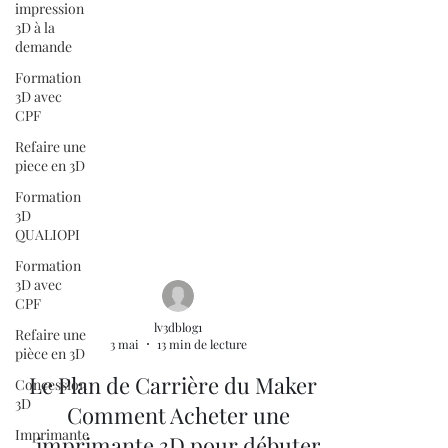
impression
3D à la
demande
Formation
3D avec
CPF
Refaire une
piece en 3D
Formation
3D
QUALIOPI
Formation
3D avec
CPF
Refaire une
pièce en 3D
lv3dblog1
3 mai
13 min de lecture
Concession
3D
Le Plan de Carrière du Maker :
Imprimante