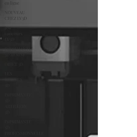
en ligne
NOUVEAU
CHEZ LV3D
Jeu
concours
LV3D
IMPRIMANTE
3D RESINE
OBJET 3D
LES
RESINES
3D
IMPRIMANTE
3D
ARTILLERY
3D
IMPRIMANTE
3D
PROFESSIONNELLE