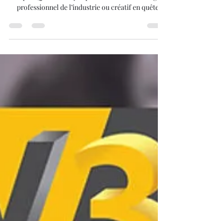
Acheter une imprimante 3d :
conseils pour bien choisir son
modèle.
Acheter une imprimante 3D n’a jamais été aussi
simple ! Que vous soyez passionné de technologie,
professionnel de l’industrie ou créatif en quête
d’innovation, les imprimantes 3D offrent
aujourd’hui des possibilités infinies : prototypes
rapides, objets décoratifs, pièces techniques… Dans
cet article, nous vous guidons pas à pas pour choisir
le modèle qui correspond à vos besoins et profiter
des meilleures offres du marché.