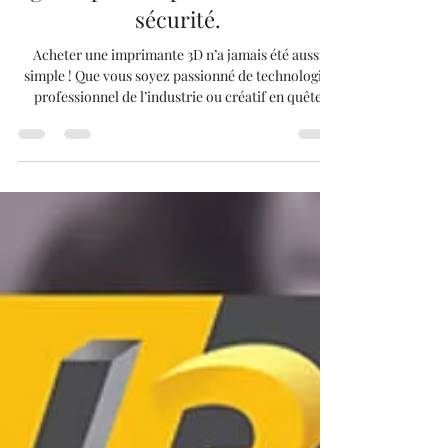
lv3dblog0
3 sept. 2025
15 min de lecture
Acheter une imprimante 3d :
guide pour imprimer en toute
sécurité.
Acheter une imprimante 3D n’a jamais été aussi
simple ! Que vous soyez passionné de technologie,
professionnel de l’industrie ou créatif en quête
d’innovation, les imprimantes 3D offrent
aujourd’hui des possibilités infinies : prototypes
rapides, objets décoratifs, pièces techniques… Dans
cet article, nous vous guidons pas à pas pour choisir
le modèle qui correspond à vos besoins et profiter
des meilleures offres du marché.