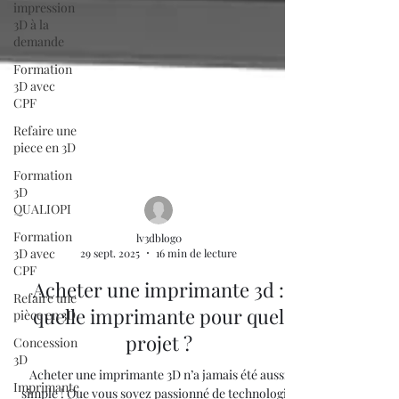
impression
3D à la
demande
Formation
3D avec
CPF
Refaire une
piece en 3D
Formation
3D
QUALIOPI
Formation
3D avec
CPF
lv3dblog0
29 sept. 2025
16 min de lecture
Refaire une
pièce en 3D
Acheter une imprimante 3d :
Concession
quelle imprimante pour quel
3D
projet ?
Imprimante