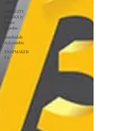
ASA
CREALITY
SPARKX i7
Color
Combo
bambulab
A2Lcombo
SNAPMAKER
U1