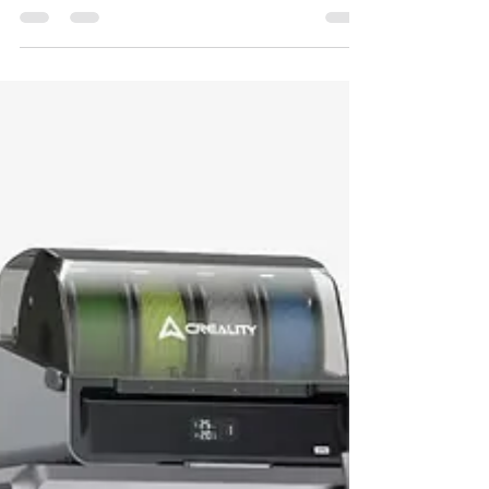
meilleurs modèles de l’année.
Acheter une imprimante 3D n’a jamais été aussi
simple ! Que vous soyez passionné de technologie,
professionnel de l’industrie ou créatif en quête
d’innovation, les imprimantes 3D offrent
aujourd’hui des possibilités infinies : prototypes
rapides, objets décoratifs, pièces techniques… Dans
cet article, nous vous guidons pas à pas pour choisir
le modèle qui correspond à vos besoins et profiter
des meilleures offres du marché.