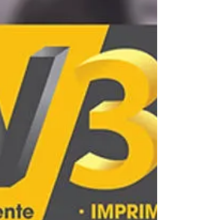
simple ! Que vous soyez passionné de technologie,
professionnel de l’industrie ou créatif en quête
d’innovation, les imprimantes 3D offrent
aujourd’hui des possibilités infinies : prototypes
rapides, objets décoratifs, pièces techniques… Dans
cet article, nous vous guidons pas à pas pour choisir
le modèle qui correspond à vos besoins et profiter
des meilleures offres du marché.