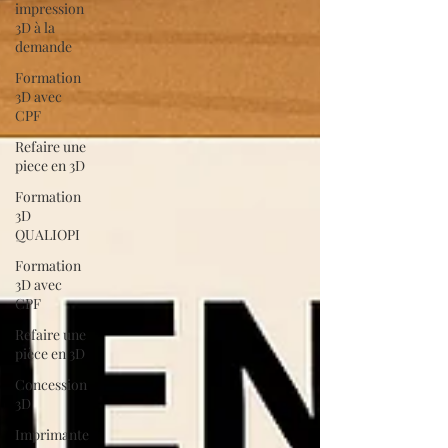
impression
3D à la
demande
Formation
3D avec
CPF
Refaire une
piece en 3D
Formation
3D
QUALIOPI
Formation
3D avec
CPF
Refaire une
pièce en 3D
Concession
3D
Imprimante