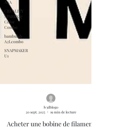
ASA
CREALITY
SPARKX i7
Color
Combo
bambulab
A2Lcombo
SNAPMAKER
U1
lv3dblog0
20 sept. 2025
19 min de lecture