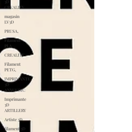
3D
CREALITY
magasin
LV3D
PRUSA,
Filament
PLA
CREALITY
Filament
PETG,
IMPRIMANTE
3D
ANYCUBIC
Imprimante
3D
ARTILLERY
Artiste 3D
filament 3D