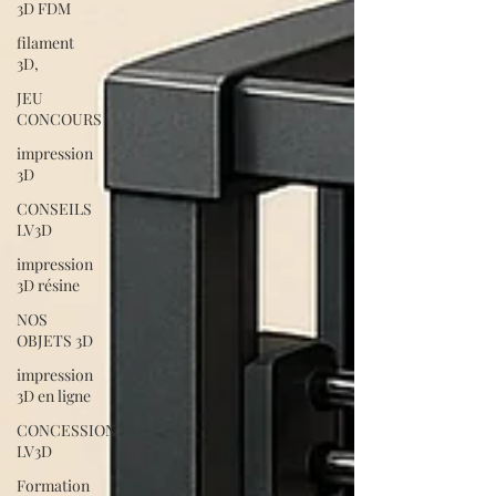
3D FDM
filament
3D,
JEU
CONCOURS
impression
3D
CONSEILS
LV3D
impression
3D résine
NOS
OBJETS 3D
impression
3D en ligne
CONCESSION
LV3D
Formation