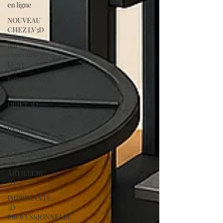
en ligne
NOUVEAU
CHEZ LV3D
Jeu
concours
LV3D
IMPRIMANTE
3D RESINE
OBJET 3D
LES
RESINES
3D
IMPRIMANTE
3D
ARTILLERY
3D
IMPRIMANTE
3D
PROFESSIONNELLE