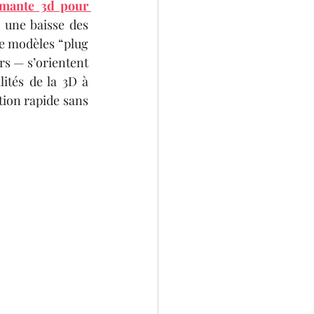
mante 3d pour 
une baisse des 
de modèles “plug 
SCANNER 3D
s — s’orientent 
ités de la 3D à 
ion rapide sans 
D