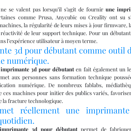
e se valent pas lorsqu’il s’agit de fournir 
une impri
ertaines comme Prusa, Anycubic ou Creality ont su s’
achines, la régularité de leurs mises à jour firmware, la
réactivité de leur support technique. Pour un débutant, 
ans l’expérience utilisateur à moyen terme.
te 3d pour débutant comme outil d’
de numérique.
 imprimante 3d pour débutant
 en fait également un le
rmet aux personnes sans formation technique poussée
brication numérique. De nombreux fablabs, médiathèq
 ces machines pour initier des publics variés, favoriser
re la fracture technologique.
met réellement une imprimante
quotidien.
imprimante 3d pour débutant
 permet de fabriquer