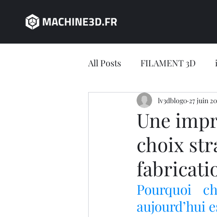
All Posts
FILAMENT 3D
JEU CONCOURS
lv3dblog0
27 juin 2
impres
Une impr
choix str
impression 3D en ligne
fabricati
Jeu concours LV3D
IMP
Pourquoi c
aujourd’hui e