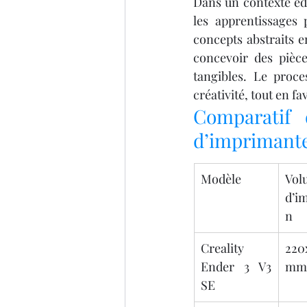
Dans un contexte édu
les apprentissages 
concepts abstraits 
concevoir des pièce
tangibles. Le proce
créativité, tout en fa
Comparatif 
d’imprimante
Modèle
Vol
d’i
n
Creality 
220
Ender 3 V3 
mm
SE