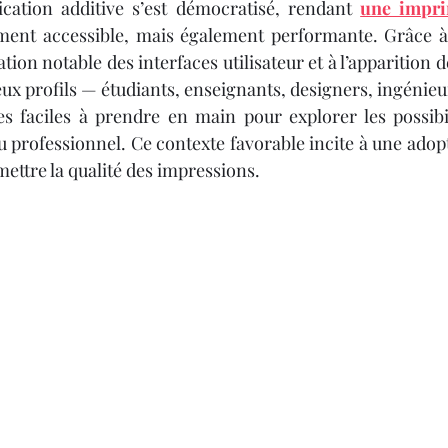
Y 3D
IMPRIMANTE 3D PROFESSIONNELLE
ication additive s’est démocratisé, rendant 
une impri
ment accessible, mais également performante. Grâce à 
tion notable des interfaces utilisateur et à l’apparition 
le
Impression à la Demande
SCANNER 3D
ux profils — étudiants, enseignants, designers, ingénieur
s faciles à prendre en main pour explorer les possibil
u professionnel. Ce contexte favorable incite à une adopt
F
OUTILLAGE
4
Formation impression 3D
ttre la qualité des impressions.
Formation 3D avec CPF
Refaire une piece en 3