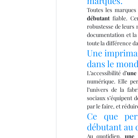
marques.
Toutes les marques n
débutant
 fiable. C
robustesse de leurs m
documentation et la 
toute la différence d
Une impriman
dans le mon
L’accessibilité d’
une
numérique. Elle pe
l’univers de la fa
sociaux s’équipent de
par le faire, et rédui
Ce que per
débutant au 
Au quotidien, 
une 