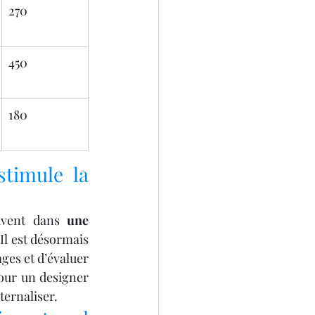
270
450
180
imule la 
uvent dans 
une 
Il est désormais 
ges et d’évaluer 
our un designer 
ternaliser.