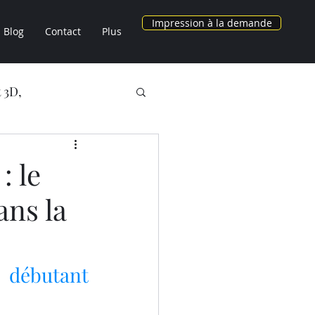
Impression à la demande
Blog
Contact
Plus
 3D,
NOS OBJETS 3D
: le
ans la
AU CHEZ LV3D
3D
débutant 