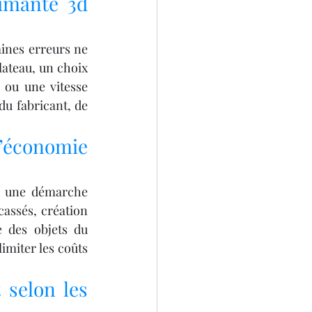
imante 3d 
aines erreurs ne 
ateau, un choix 
ou une vitesse 
u fabricant, de 
’économie 
ns une démarche 
assés, création 
 des objets du 
miter les coûts 
selon les 