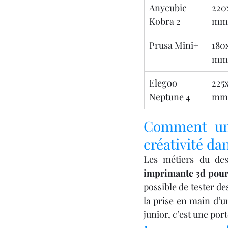
Anycubic 
220
Kobra 2
mm
Prusa Mini+
180
mm
Elegoo 
225x
Neptune 4
mm
Comment une
créativité da
Les métiers du des
imprimante 3d pour
possible de tester de
la prise en main d’u
junior, c’est une por