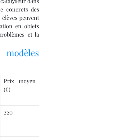
 catalyseur dans 
e concrets des 
 élèves peuvent 
tion en objets 
roblèmes et la 
 modèles 
Prix moyen 
(€)
220