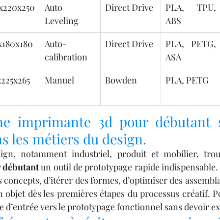
x220x250 
Auto 
Direct Drive
PLA, TPU, 
Leveling
ABS
x180x180 
Auto-
Direct Drive
PLA, PETG, 
calibration
ASA
225x265 
Manuel
Bowden
PLA, PETG
 imprimante 3d pour débutant st
ns les métiers du design.
ign, notamment industriel, produit et mobilier, tro
 débutant
 un outil de prototypage rapide indispensable. 
s concepts, d’itérer des formes, d’optimiser des assembla
n objet dès les premières étapes du processus créatif. P
te d’entrée vers le prototypage fonctionnel sans devoir ex