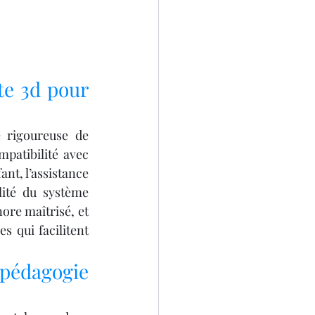
e 3d pour 
 rigoureuse de 
mpatibilité avec 
nt, l’assistance 
lité du système 
ore maîtrisé, et 
 qui facilitent 
édagogie 