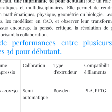
catif, 
une imprimante 3d pour débutant
 joue un rôle
pratiques et multidisciplinaires. Elle permet de rendr
en mathématiques, physique, géométrie ou biologie. Les
s, les modéliser en CAO, et observer leur transforma
ssus encourage la pensée critique, la résolution de p
vorisant la collaboration.
de performances entre plusieurs
s 3d pour débutant.
ume 
Calibration
Type 
Compatibilit
mpressio
d’extrudeur
é filaments
x220x250 
Semi-
Bowden
PLA, PETG
automatique