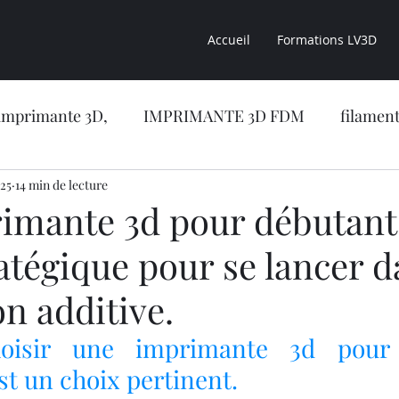
Accueil
Formations LV3D
imprimante 3D,
IMPRIMANTE 3D FDM
filament
025
sion 3D
14 min de lecture
CONSEILS LV3D
impression 3D résine
imante 3d pour débutant 
atégique pour se lancer d
CONCESSION LV3D
Formation en ligne
NOUVE
on additive.
RIMANTE 3D RESINE
OBJET 3D
LES RESINES 
hoisir une imprimante 3d pour 
st un choix pertinent.