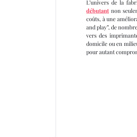
IMPRIMANTE 3D ARTILLER
L’univers de la fabr
débutant
 non seule
coûts, à une améliora
imprimante 3D professionel
and play”, de nombre
vers des imprimante
domicile ou en milie
Formation 3D éligible au CP
pour autant comprome
impression 3D à la demande