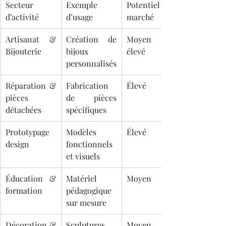
Secteur 
Exemple 
Potentiel de 
d’activité
d’usage
marché
Artisanat & 
Création de 
Moyen à 
Bijouterie
bijoux 
élevé
personnalisés
Réparation & 
Fabrication 
Élevé
pièces 
de pièces 
détachées
spécifiques
Prototypage 
Modèles 
Élevé
design
fonctionnels 
et visuels
Éducation & 
Matériel 
Moyen
formation
pédagogique 
sur mesure
Décoration & 
Sculptures, 
Moyen