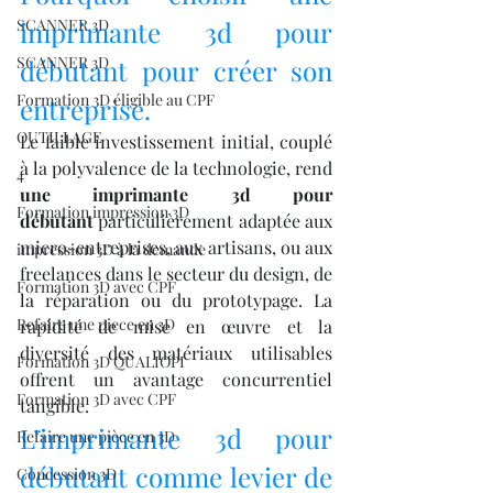
SCANNER 3D
imprimante 3d pour 
SCANNER 3D
débutant pour créer son 
Formation 3D éligible au CPF
entreprise.
OUTILLAGE
Le faible investissement initial, couplé 
à la polyvalence de la technologie, rend 
4
une imprimante 3d pour 
Formation impression 3D
débutant
 particulièrement adaptée aux 
micro-entreprises, aux artisans, ou aux 
impression 3D à la demande
freelances dans le secteur du design, de 
Formation 3D avec CPF
la réparation ou du prototypage. La 
Refaire une piece en 3D
rapidité de mise en œuvre et la 
diversité des matériaux utilisables 
Formation 3D QUALIOPI
offrent un avantage concurrentiel 
Formation 3D avec CPF
tangible.
L’imprimante 3d pour 
Refaire une pièce en 3D
débutant comme levier de 
Concession 3D