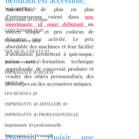
débutant est accessible.
NOS OBJETS 3D
Aujourd’hui, de plus en plus 
d’entrepreneurs voient dans 
une 
impression 3D en ligne
imprimante 3d pour débutant
un 
CONCESSION LV3D
moyen simple et peu coûteux de 
démarrer une activité. Le prix 
Formation en ligne
abordable des machines et leur facilité 
NOUVEAU CHEZ LV3D
d’utilisation permettent à quiconque, 
même sans formation technique 
Jeu concours LV3D
approfondie, de concevoir, produire et 
IMPRIMANTE 3D RESINE
vendre des objets personnalisés, des 
OBJET 3D
prototypes ou des accessoires uniques.
LES RESINES 3D
IMPRIMANTE 3D ARTILLERY 3D
IMPRIMANTE 3D PROFESSIONNELLE
imprimante 3D professionelle
Pourquoi choisir une 
Impression à la Demande