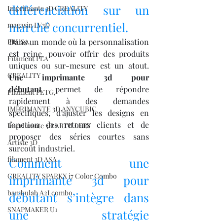
différenciation sur un 
Imprimante 3D CREALITY
marché concurrentiel.
magasin LV3D
Dans un monde où la personnalisation 
PRUSA,
est reine, pouvoir offrir des produits 
Filament PLA
uniques ou sur-mesure est un atout. 
CREALITY
Une imprimante 3d pour 
débutant
 permet de répondre 
Filament PETG,
rapidement à des demandes 
IMPRIMANTE 3D ANYCUBIC
spécifiques, d’ajuster les designs en 
fonction des retours clients et de 
Imprimante 3D ARTILLERY
proposer des séries courtes sans 
Artiste 3D
surcoût industriel.
filament 3D ASA
Comment une 
CREALITY SPARKX i7 Color Combo
imprimante 3d pour 
bambulab A2Lcombo
débutant s’intègre dans 
SNAPMAKER U1
une stratégie 