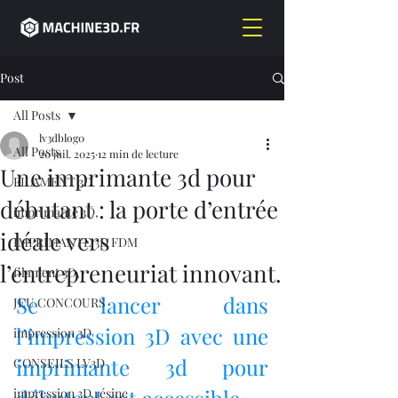
Post
All Posts
lv3dblog0
All Posts
20 juil. 2025
12 min de lecture
Une imprimante 3d pour
FILAMENT 3D
débutant : la porte d’entrée
imprimante 3D,
idéale vers
IMPRIMANTE 3D FDM
l’entrepreneuriat innovant.
filament 3D,
Se lancer dans 
JEU CONCOURS
l’impression 3D avec une 
impression 3D
imprimante 3d pour 
CONSEILS LV3D
impression 3D résine