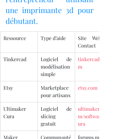
une imprimante 3d pour 
débutant.
Ressource
Type d’aide
Site Web / 
Contact
Tinkercad
Logiciel de 
tinkercad.co
modélisation 
m
simple
Etsy
Marketplace 
etsy.com
pour artisans
Ultimaker 
Logiciel de 
ultimaker.co
Cura
slicing 
m/software/c
gratuit
ura
Maker 
Communauté
forums.make