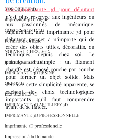
de création.
NOS OBJETS 3D
Une imprimante 3d pour débutant
n’est plus réservée aux ingénieurs ou 
impression 3D en ligne
aux passionnés de mécanique. 
CONCESSION LV3D
Aujourd’hui, une imprimante 3d pour 
débutant permet à n’importe qui de 
Formation en ligne
créer des objets utiles, décoratifs, ou 
NOUVEAU CHEZ LV3D
techniques, depuis chez soi. Le 
principe est simple : un filament 
Jeu concours LV3D
chauffé est déposé couche par couche 
IMPRIMANTE 3D RESINE
pour former un objet solide. Mais 
OBJET 3D
derrière cette simplicité apparente, se 
cachent des choix technologiques 
LES RESINES 3D
importants qu’il faut comprendre 
IMPRIMANTE 3D ARTILLERY 3D
avant de se lancer.
IMPRIMANTE 3D PROFESSIONNELLE
imprimante 3D professionelle
Impression à la Demande