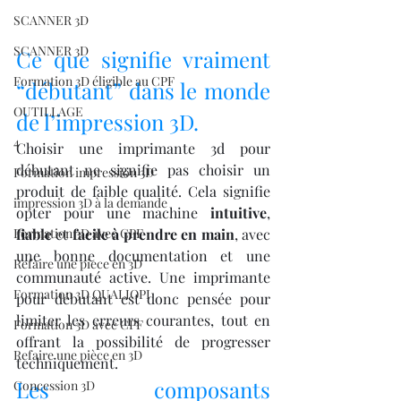
SCANNER 3D
SCANNER 3D
Ce que signifie vraiment 
Formation 3D éligible au CPF
“débutant” dans le monde 
OUTILLAGE
de l’impression 3D.
4
Choisir une imprimante 3d pour 
débutant ne signifie pas choisir un 
Formation impression 3D
produit de faible qualité. Cela signifie 
impression 3D à la demande
opter pour une machine 
intuitive
, 
Formation 3D avec CPF
fiable
 et 
facile à prendre en main
, avec 
une bonne documentation et une 
Refaire une piece en 3D
communauté active. Une imprimante 
Formation 3D QUALIOPI
pour débutant est donc pensée pour 
limiter les erreurs courantes, tout en 
Formation 3D avec CPF
offrant la possibilité de progresser 
Refaire une pièce en 3D
techniquement.
Les composants 
Concession 3D