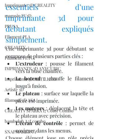
essentiels d’une 
Imprimante 3D CREALITY
magasin LV3D
imprimante 3d pour 
PRUSA,
débutant expliqués 
Filament PLA
simplement.
CREALITY
Une imprimante 3d pour débutant se 
compose de plusieurs parties clés :
Filament PETG,
L’extrudeur
 : pousse le filament 
IMPRIMANTE 3D ANYCUBIC
vers la buse chauffée.
Le hotend
 : chauffe le filament 
Imprimante 3D ARTILLERY
jusqu’à fusion.
Artiste 3D
Le plateau
 : surface sur laquelle la 
filament 3D ASA
pièce est imprimée.
Les moteurs
 : déplacent la tête et 
CREALITY SPARKX i7 Color Combo
le plateau avec précision.
bambulab A2Lcombo
L’écran de contrôle
 : permet de 
naviguer dans les menus.
SNAPMAKER U1
Chaque élément joue un rôle précis 