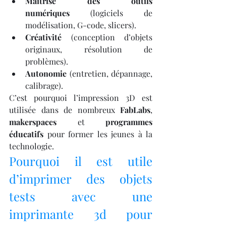
Maîtrise des outils 
numériques
 (logiciels de 
modélisation, G-code, slicers).
Créativité
 (conception d’objets 
originaux, résolution de 
problèmes).
Autonomie
 (entretien, dépannage, 
calibrage).
C’est pourquoi l’impression 3D est 
utilisée dans de nombreux 
FabLabs
, 
makerspaces
 et 
programmes 
éducatifs
 pour former les jeunes à la 
technologie.
Pourquoi il est utile 
d’imprimer des objets 
tests avec une 
imprimante 3d pour 