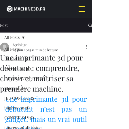
Post
All Posts
lv3dblog0
All Posts
29 juin 2025
12 min de lecture
Une imprimante 3d pour
FILAMENT 3D
débutant : comprendre,
imprimante 3D,
choisir et maîtriser sa
IMPRIMANTE 3D FDM
première machine.
filament 3D,
Une imprimante 3d pour 
JEU CONCOURS
débutant n’est pas un 
impression 3D
gadget, mais un vrai outil 
CONSEILS LV3D
impression 3D résine