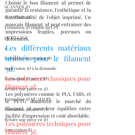
Choisir le bon filament 3d permet de 
SCANNER 3D
garantir la résistance, l'esthétique et la 
fonctionnalité de l'objet imprimé. Un 
SCANNER 3D
mauvais filament 3d peut entraîner des 
Formation 3D éligible au CPF
impressions fragiles, poreuses ou 
OUTILLAGE
déformées.
Les différents matériaux 
4
utilisés pour le filament 
Formation impression 3D
3d.
impression 3D à la demande
Les polymères classiques pour 
Formation 3D avec CPF
filament 3d.
Refaire une piece en 3D
Les polymères comme le PLA, l'ABS, et 
Formation 3D QUALIOPI
le PETG dominent le marché du 
filament 3d pour leur équilibre entre 
Formation 3D avec CPF
facilité d'impression et coût abordable.
Refaire une pièce en 3D
Les polymères techniques pour 
Concession 3D
filament 3d.