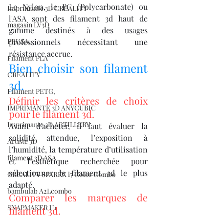
Le Nylon, le PC (Polycarbonate) ou 
Imprimante 3D CREALITY
l'ASA sont des filament 3d haut de 
magasin LV3D
gamme destinés à des usages 
PRUSA,
professionnels nécessitant une 
résistance accrue.
Filament PLA
Bien choisir son filament 
CREALITY
3d.
Filament PETG,
Définir les critères de choix 
IMPRIMANTE 3D ANYCUBIC
pour le filament 3d.
Imprimante 3D ARTILLERY
Avant d’acheter, il faut évaluer la 
solidité attendue, l’exposition à 
Artiste 3D
l’humidité, la température d’utilisation 
filament 3D ASA
et l’esthétique recherchée pour 
sélectionner le filament 3d le plus 
CREALITY SPARKX i7 Color Combo
adapté.
bambulab A2Lcombo
Comparer les marques de 
SNAPMAKER U1
filament 3d.