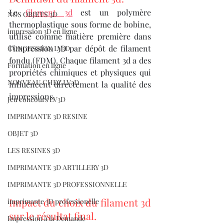
Le 
filament 3d
 est un polymère 
NOS OBJETS 3D
thermoplastique sous forme de bobine, 
impression 3D en ligne
utilisé comme matière première dans 
l'impression 3D par dépôt de filament 
CONCESSION LV3D
fondu (FDM). Chaque filament 3d a des 
Formation en ligne
propriétés chimiques et physiques qui 
NOUVEAU CHEZ LV3D
influencent directement la qualité des 
impressions.
Jeu concours LV3D
IMPRIMANTE 3D RESINE
OBJET 3D
LES RESINES 3D
IMPRIMANTE 3D ARTILLERY 3D
IMPRIMANTE 3D PROFESSIONNELLE
Impact du choix du filament 3d 
imprimante 3D professionelle
sur le résultat final.
Impression à la Demande