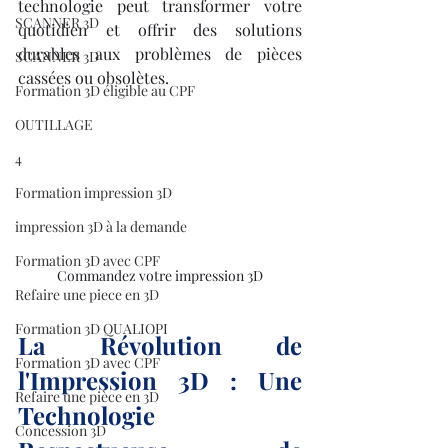
technologie peut transformer votre 
SCANNER 3D
quotidien et offrir des solutions 
durables aux problèmes de pièces 
SCANNER 3D
cassées ou obsolètes.
Formation 3D éligible au CPF
OUTILLAGE
4
Formation impression 3D
impression 3D à la demande
Formation 3D avec CPF
Commandez votre impression 3D
Refaire une piece en 3D
Formation 3D QUALIOPI
La Révolution de 
Formation 3D avec CPF
l'Impression 3D : Une 
Refaire une pièce en 3D
Technologie 
Concession 3D