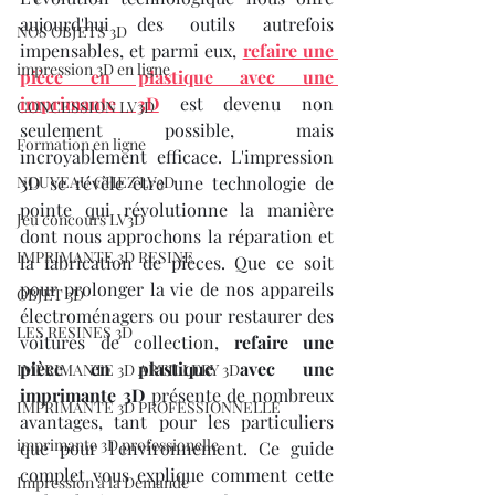
aujourd'hui des outils autrefois 
NOS OBJETS 3D
impensables, et parmi eux, 
refaire une 
impression 3D en ligne
pièce en plastique avec une 
imprimante 3D
 est devenu non 
CONCESSION LV3D
seulement possible, mais 
Formation en ligne
incroyablement efficace. L'impression 
NOUVEAU CHEZ LV3D
3D se révèle être une technologie de 
pointe qui révolutionne la manière 
Jeu concours LV3D
dont nous approchons la réparation et 
IMPRIMANTE 3D RESINE
la fabrication de pièces. Que ce soit 
pour prolonger la vie de nos appareils 
OBJET 3D
électroménagers ou pour restaurer des 
LES RESINES 3D
voitures de collection, 
refaire une 
pièce en plastique avec une 
IMPRIMANTE 3D ARTILLERY 3D
imprimante 3D
 présente de nombreux 
IMPRIMANTE 3D PROFESSIONNELLE
avantages, tant pour les particuliers 
imprimante 3D professionelle
que pour l'environnement. Ce guide 
complet vous explique comment cette 
Impression à la Demande