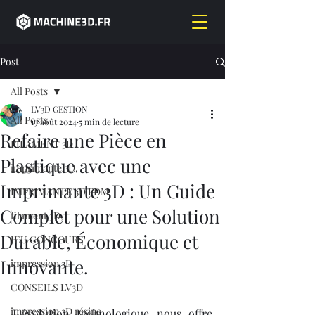
Post
All Posts
LV3D GESTION
All Posts
19 août 2024
5 min de lecture
Refaire une Pièce en
FILAMENT 3D
Plastique avec une
imprimante 3D,
Imprimante 3D : Un Guide
IMPRIMANTE 3D FDM
Complet pour une Solution
filament 3D,
Durable, Économique et
JEU CONCOURS
Innovante.
impression 3D
CONSEILS LV3D
impression 3D résine
L'évolution technologique nous offre 