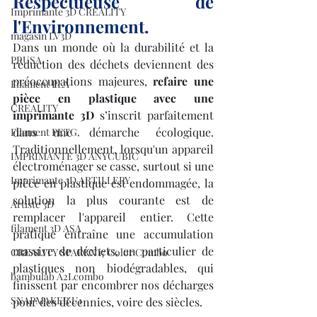
Respectueuse de 
Imprimante 3D CREALITY
l'Environnement.
magasin LV3D
Dans un monde où la durabilité et la 
PRUSA,
réduction des déchets deviennent des 
préoccupations majeures, 
refaire une 
Filament PLA
pièce en plastique avec une 
CREALITY
imprimante 3D
 s’inscrit parfaitement 
dans une démarche écologique. 
Filament PETG,
Traditionnellement, lorsqu'un appareil 
IMPRIMANTE 3D ANYCUBIC
électroménager se casse, surtout si une 
Imprimante 3D ARTILLERY
pièce en plastique est endommagée, la 
solution la plus courante est de 
Artiste 3D
remplacer l'appareil entier. Cette 
filament 3D ASA
pratique entraîne une accumulation 
massive de déchets, en particulier de 
CREALITY SPARKX i7 Color Combo
plastiques non biodégradables, qui 
bambulab A2Lcombo
finissent par encombrer nos décharges 
SNAPMAKER U1
pour des décennies, voire des siècles.