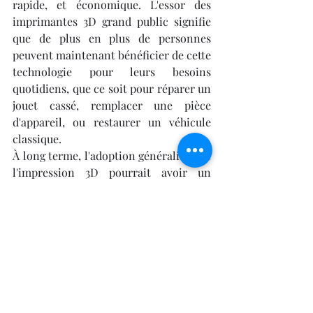
rapide, et économique. L'essor des 
imprimantes 3D grand public signifie 
que de plus en plus de personnes 
peuvent maintenant bénéficier de cette 
technologie pour leurs besoins 
quotidiens, que ce soit pour réparer un 
jouet cassé, remplacer une pièce 
d'appareil, ou restaurer un véhicule 
classique.
À long terme, l'adoption généralisée de 
l'impression 3D pourrait avoir un 
impact profond sur nos modes de 
consommation et sur l'industrie 
manufacturière. En permettant aux 
consommateurs de 
refaire une pièce 
en plastique avec une imprimante 3D
, 
nous pourrions voir une réduction 
significative de la production en série 
et de l'obsolescence programmée, 