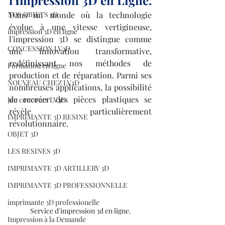
l'Impression 3D en Ligne.
NOS OBJETS 3D
Dans un monde où la technologie 
évolue à une vitesse vertigineuse, 
impression 3D en ligne
l'impression 3D se distingue comme 
CONCESSION LV3D
une innovation transformative, 
redéfinissant nos méthodes de 
Formation en ligne
production et de réparation. Parmi ses 
NOUVEAU CHEZ LV3D
nombreuses applications, la possibilité 
de recréer des pièces plastiques se 
Jeu concours LV3D
révèle particulièrement 
IMPRIMANTE 3D RESINE
révolutionnaire.
OBJET 3D
LES RESINES 3D
IMPRIMANTE 3D ARTILLERY 3D
IMPRIMANTE 3D PROFESSIONNELLE
imprimante 3D professionelle
Service d'impression 3d en ligne.
Impression à la Demande