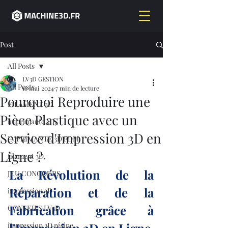
Post
All Posts
LV3D GESTION
All Posts
16 mai 2024
7 min de lecture
Pourquoi Reproduire une
FILAMENT 3D
Pièce Plastique avec un
imprimante 3D,
Service d'Impression 3D en
IMPRIMANTE 3D FDM
Ligne ?
filament 3D,
La Révolution de la 
JEU CONCOURS
Réparation et de la 
impression 3D
Fabrication grâce à 
CONSEILS LV3D
impression 3D résine