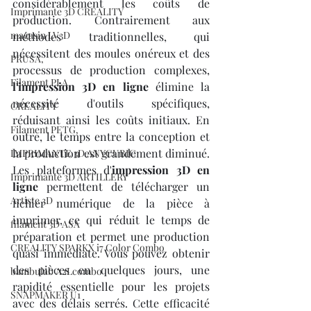
considérablement les coûts de 
Imprimante 3D CREALITY
production. Contrairement aux 
magasin LV3D
méthodes traditionnelles, qui 
nécessitent des moules onéreux et des 
PRUSA,
processus de production complexes, 
Filament PLA
l'impression 3D en ligne
 élimine la 
nécessité d'outils spécifiques, 
CREALITY
réduisant ainsi les coûts initiaux. En 
Filament PETG,
outre, le temps entre la conception et 
la production est grandement diminué. 
IMPRIMANTE 3D ANYCUBIC
Les plateformes d'
impression 3D en 
Imprimante 3D ARTILLERY
ligne
 permettent de télécharger un 
Artiste 3D
fichier numérique de la pièce à 
imprimer, ce qui réduit le temps de 
filament 3D ASA
préparation et permet une production 
CREALITY SPARKX i7 Color Combo
quasi immédiate. Vous pouvez obtenir 
des pièces en quelques jours, une 
bambulab A2Lcombo
rapidité essentielle pour les projets 
SNAPMAKER U1
avec des délais serrés. Cette efficacité 