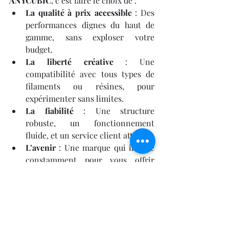
ANYCUBIC
, c’est faire le choix de :
La qualité à prix accessible
 : Des 
performances dignes du haut de 
gamme, sans exploser votre 
budget.
La liberté créative
 : Une 
compatibilité avec tous types de 
filaments ou résines, pour 
expérimenter sans limites.
La fiabilité
 : Une structure 
robuste, un fonctionnement 
fluide, et un service client attentif.
L’avenir
 : Une marque qui innove 
constamment pour vous offrir 
toujours plus de possibilités.
8.Conclusion : 
L’Imprimante 3D 
ANYCUBIC, Un Tremplin 