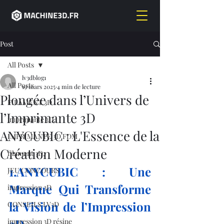
Post
All Posts
lv3dblog1
All Posts
19 mars 2025
4 min de lecture
Plongée dans l’Univers de
FILAMENT 3D
l’Imprimante 3D
imprimante 3D,
ANYCUBIC : L'Essence de la
IMPRIMANTE 3D FDM
Création Moderne
filament 3D,
1.ANYCUBIC : Une 
JEU CONCOURS
Marque Qui Transforme 
impression 3D
la Vision de l’Impression 
CONSEILS LV3D
impression 3D résine