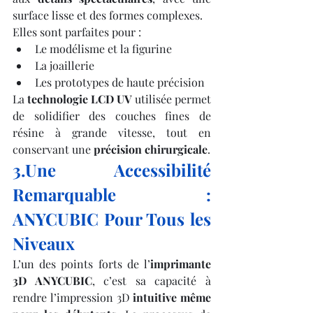
surface lisse et des formes complexes.
Elles sont parfaites pour :
Le modélisme et la figurine
La joaillerie
Les prototypes de haute précision
La 
technologie LCD UV
 utilisée permet 
de solidifier des couches fines de 
résine à grande vitesse, tout en 
conservant une 
précision chirurgicale
.
3.Une Accessibilité 
Remarquable : 
ANYCUBIC Pour Tous les 
Niveaux
L’un des points forts de l’
imprimante 
3D ANYCUBIC
, c’est sa capacité à 
rendre l’impression 3D 
intuitive même 