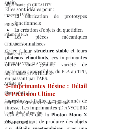
main
.
Imprimante 3D CREALITY
Elles sont idéales pour :
magasin LV3D
La fabrication de prototypes 
fonctionnels
PRUSA,
La création d’objets du quotidien
Filament PLA
Les pièces mécaniques 
personnalisées
CREALITY
Grâce à leur 
structure stable
 et leurs 
Filament PETG,
plateaux chauffants
, ces imprimantes 
IMPRIMANTE 3D ANYCUBIC
offrent une grande variété de 
matériaux compatibles, du PLA au TPU, 
Imprimante 3D ARTILLERY
en passant par l’ABS.
Artiste 3D
2-Imprimantes Résine : Détail 
et Précision Ultime
filament 3D ASA
La résine est l’alliée des passionnés de 
CREALITY SPARKX i7 Color Combo
finesse. Les imprimantes 3D ANYCUBIC 
bambulab A2Lcombo
résine, telles que la 
Photon Mono X 
6K
, permettent de produire des objets 
SNAPMAKER U1
aux 
détails spectaculaires
, avec une 