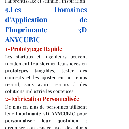
l’apprentissage et stimule l’inspiration.
5.Les Domaines 
d’Application de 
l’Imprimante 3D 
ANYCUBIC
1-Prototypage Rapide
Les startups et ingénieurs peuvent 
rapidement transformer leurs idées en 
prototypes tangibles
, tester des 
concepts et les ajuster en un temps 
record, sans avoir recours à des 
solutions industrielles coûteuses.
2-Fabrication Personnalisée
De plus en plus de personnes utilisent 
leur 
imprimante 3D ANYCUBIC
 pour 
personnaliser leur quotidien
 : 
organiser son espace avec des objets 