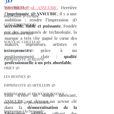
3D
NOS OBJETS 3D
imprimante 3d ANYCUBIC
 Derrière 
l’
imprimante 3D ANYCUBIC
, il y a une 
impression 3D en ligne
ambition : rendre l’impression 3D 
CONCESSION LV3D
accessible, fiable et puissante
. Fondée 
par des passionnés de technologie, la 
Formation en ligne
marque a très vite gagné le cœur des 
NOUVEAU CHEZ LV3D
makers, ingénieurs, artistes et 
entrepreneurs grâce à un 
Jeu concours LV3D
positionnement clair : 
qualité 
IMPRIMANTE 3D RESINE
professionnelle à un prix abordable
.
OBJET 3D
LES RESINES 3D
IMPRIMANTE 3D ARTILLERY 3D
IMPRIMANTE 3D PROFESSIONNELLE
Loin d’être un simple fabricant, 
ANYCUBIC est devenu un acteur clé 
imprimante 3D professionelle
dans la 
démocratisation de la 
Impression à la Demande
fabrication additive
, offrant des 