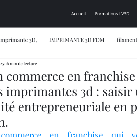
Accueil
Formations LV3D
imprimante 3D,
IMPRIMANTE 3D FDM
filament
025
sion 3D
16 min de lecture
CONSEILS LV3D
impression 3D résine
n commerce en franchise
 imprimantes 3d : saisir
CONCESSION LV3D
Formation en ligne
NOUVE
ité entrepreneuriale en p
RIMANTE 3D RESINE
OBJET 3D
LES RESINES 
n.
commerce en franchise qui ve