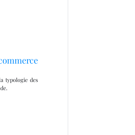
 commerce 
la typologie des 
nde.