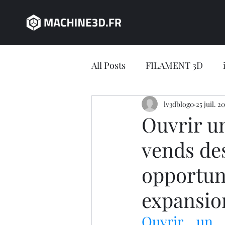
All Posts
FILAMENT 3D
JEU CONCOURS
lv3dblog0
25 juil. 2
impres
Ouvrir u
vends des
impression 3D en ligne
opportun
Jeu concours LV3D
IMP
expansio
Ouvrir un 