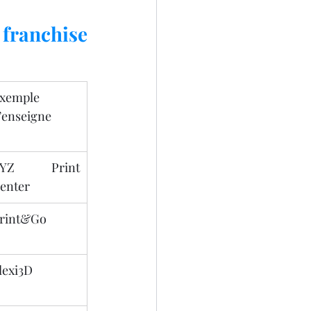
anchise 
xemple 
’enseigne
XYZ Print 
enter
rint&Go
lexi3D