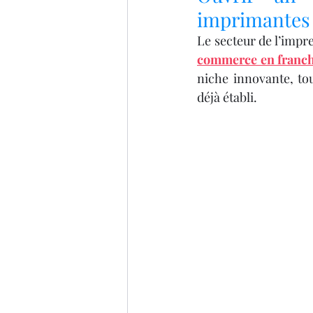
IMPRIMANTE 3D ARTILLER
imprimantes 3
Le secteur de l’impr
imprimante 3D professionel
commerce en franch
niche innovante, tou
déjà établi.
Formation 3D éligible au CP
impression 3D à la demande