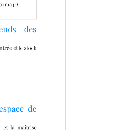
orma3D
nds des 
ntrée et le stock 
espace de 
et la maîtrise 