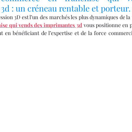
Y 3D
IMPRIMANTE 3D PROFESSIONNELLE
d : un créneau rentable et porteur.
ession 3D est l’un des marchés les plus dynamiques de la 
le
Impression à la Demande
SCANNER 3D
ise qui vends des imprimantes 3d
 vous positionne en p
t en bénéficiant de l’expertise et de la force commerci
F
OUTILLAGE
4
Formation impression 3D
Formation 3D avec CPF
Refaire une piece en 3