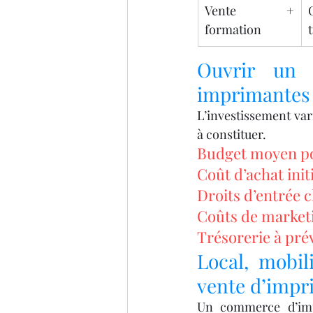
Vente + 
formation
Ouvrir un 
imprimantes 3
L’investissement varie
à constituer.
Budget moyen pou
Coût d’achat init
Droits d’entrée c
Coûts de marketi
Trésorerie à prév
Local, mobil
vente d’impr
Un commerce d’impr