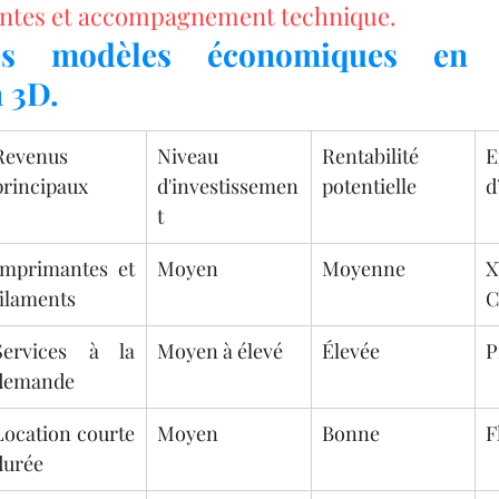
ntes et accompagnement technique.
s modèles économiques en fr
 3D.
Revenus 
Niveau 
Rentabilité 
E
principaux
d'investissemen
potentielle
d
t
Imprimantes et 
Moyen
Moyenne
filaments
C
Services à la 
Moyen à élevé
Élevée
P
demande
Location courte 
Moyen
Bonne
F
durée