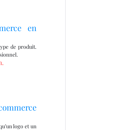
merce en 
ype de produit. 
sionnel.
n.
 commerce 
qu’un logo et un 