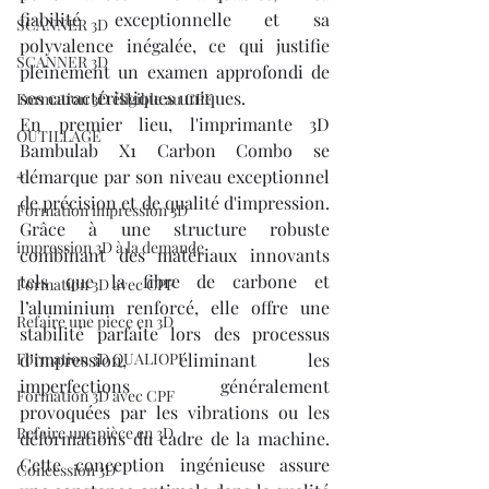
fiabilité exceptionnelle et sa 
SCANNER 3D
polyvalence inégalée, ce qui justifie 
SCANNER 3D
pleinement un examen approfondi de 
ses caractéristiques uniques.
Formation 3D éligible au CPF
En premier lieu, l'imprimante 3D 
OUTILLAGE
Bambulab X1 Carbon Combo se 
4
démarque par son niveau exceptionnel 
de précision et de qualité d'impression. 
Formation impression 3D
Grâce à une structure robuste 
impression 3D à la demande
combinant des matériaux innovants 
tels que la fibre de carbone et 
Formation 3D avec CPF
l’aluminium renforcé, elle offre une 
Refaire une piece en 3D
stabilité parfaite lors des processus 
Formation 3D QUALIOPI
d’impression, éliminant les 
imperfections généralement 
Formation 3D avec CPF
provoquées par les vibrations ou les 
Refaire une pièce en 3D
déformations du cadre de la machine. 
Cette conception ingénieuse assure 
Concession 3D