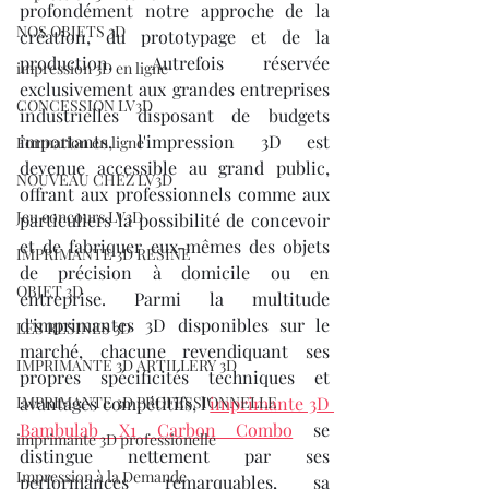
profondément notre approche de la 
NOS OBJETS 3D
création, du prototypage et de la 
production. Autrefois réservée 
impression 3D en ligne
exclusivement aux grandes entreprises 
CONCESSION LV3D
industrielles disposant de budgets 
importants, l'impression 3D est 
Formation en ligne
devenue accessible au grand public, 
NOUVEAU CHEZ LV3D
offrant aux professionnels comme aux 
Jeu concours LV3D
particuliers la possibilité de concevoir 
et de fabriquer eux-mêmes des objets 
IMPRIMANTE 3D RESINE
de précision à domicile ou en 
OBJET 3D
entreprise. Parmi la multitude 
d'imprimantes 3D disponibles sur le 
LES RESINES 3D
marché, chacune revendiquant ses 
IMPRIMANTE 3D ARTILLERY 3D
propres spécificités techniques et 
IMPRIMANTE 3D PROFESSIONNELLE
avantages compétitifs, l'
imprimante 3D 
Bambulab X1 Carbon Combo
 se 
imprimante 3D professionelle
distingue nettement par ses 
Impression à la Demande
performances remarquables, sa 