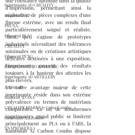
une constance optimale dans la qualité 
Imprimante 3D CREALITY
d’impression, permettant ainsi la 
réalisation de pièces complexes d'une 
magasin LV3D
finesse extrême, avec un rendu final 
PRUSA,
particulièrement soigné et réaliste. 
Filament PLA
Ainsi, qu'il s'agisse de prototypes 
industriels nécessitant des tolérances 
CREALITY
minimales ou de créations artistiques 
Filament PETG,
délicates destinées à une exposition, 
l'imprimante garantit des résultats 
IMPRIMANTE 3D ANYCUBIC
toujours à la hauteur des attentes les 
Imprimante 3D ARTILLERY
plus élevées.
Artiste 3D
Un autre avantage majeur de cette 
imprimante réside dans son extrême 
filament 3D ASA
polyvalence en termes de matériaux 
CREALITY SPARKX i7 Color Combo
compatibles. Là où de nombreuses 
imprimantes grand public se limitent 
bambulab A2Lcombo
principalement au PLA ou à l’ABS, la 
SNAPMAKER U1
Bambulab X1 Carbon Combo dispose 