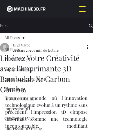
Post
All Posts
Lv3d Maroc
All Posts
24 mars 2025
7 min de lecture
Libérez Votre Créativité
FILAMENT 3D
avec l'Imprimante 3D
imprimante 3D,
Bambulab X1 Carbon
IMPRIMANTE 3D FDM
Combo.
filament 3D,
Dans un monde où l'innovation 
JEU CONCOURS
technologique évolue à un rythme sans 
impression 3D
précédent, l'impression 3D s'impose 
CONSEILS LV3D
désormais comme une technologie 
incontournable, modifiant 
impression 3D résine