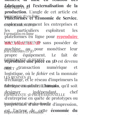
fabricants et l'externalisation de la 
NOS OBJETS 3D
production
. L'angle de cet article est 
impression 3D en ligne
Plateformes et Économie de Service
, 
explorant comment les entreprises et 
CONCESSION LV3D
les particuliers exploitent les 
Formation en ligne
plateformes en ligne pour 
reproduire 
NOUVEAU CHEZ LV3D
une pièce en 3D
 sans posséder de 
machine, ou pour monétiser leur 
Jeu concours LV3D
propre équipement. Le fait de 
IMPRIMANTE 3D RESINE
reproduire une pièce en 3D
 est devenu 
une transaction numérique et 
OBJET 3D
logistique, où le 
fichier
 est la monnaie 
LES RESINES 3D
d'échange, et le réseau d'imprimeurs la 
fabrique mondiale. L'
humain
, qu'il soit 
IMPRIMANTE 3D ARTILLERY 3D
designer indépendant, chef 
IMPRIMANTE 3D PROFESSIONNELLE
d'entreprise en quête de prototypes ou 
imprimante 3D professionelle
propriétaire d'une ferme d'impression, 
est l'acteur de cette 
économie du 
Impression à la Demande