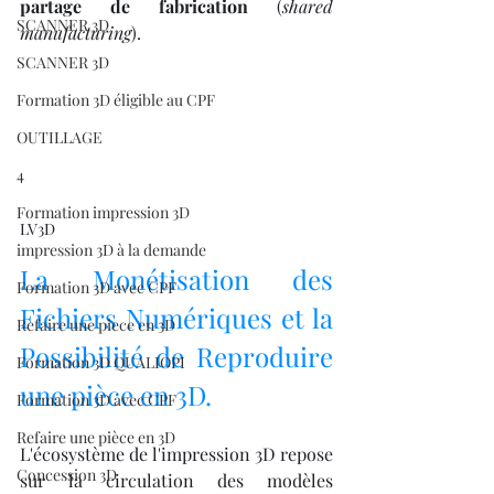
partage de fabrication
 (
shared 
SCANNER 3D
manufacturing
).
SCANNER 3D
Formation 3D éligible au CPF
OUTILLAGE
4
Formation impression 3D
LV3D
impression 3D à la demande
La Monétisation des 
Formation 3D avec CPF
Fichiers Numériques et la 
Refaire une piece en 3D
Possibilité de Reproduire 
Formation 3D QUALIOPI
une pièce en 3D.
Formation 3D avec CPF
Refaire une pièce en 3D
L'écosystème de l'impression 3D repose 
Concession 3D
sur la circulation des modèles 