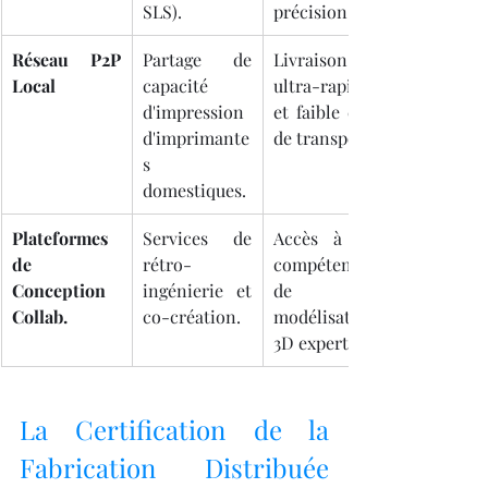
SLS).
précision.
Réseau P2P 
Partage de 
Livraison 
Local
capacité 
ultra-rapide 
d'impression 
et faible coût 
d'imprimante
de transport.
s 
domestiques.
Plateformes 
Services de 
Accès à des 
de 
rétro-
compétences 
Conception 
ingénierie et 
de 
Collab.
co-création.
modélisation 
3D expertes.
La Certification de la 
Fabrication Distribuée 