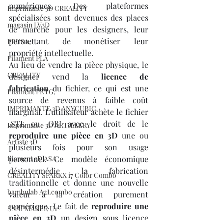
numériques. Des plateformes 
Imprimante 3D CREALITY
spécialisées sont devenues des places 
magasin LV3D
de marché pour les designers, leur 
permettant de monétiser leur 
PRUSA,
propriété intellectuelle.
Filament PLA
Au lieu de vendre la pièce physique, le 
CREALITY
designer vend la 
licence de 
fabrication
 du fichier, ce qui est une 
Filament PETG,
source de revenus à faible coût 
IMPRIMANTE 3D ANYCUBIC
marginal. L'utilisateur achète le fichier 
.STL ou .OBJ avec le droit de le 
Imprimante 3D ARTILLERY
reproduire une pièce en 3D
 une ou 
Artiste 3D
plusieurs fois pour son usage 
filament 3D ASA
personnel. Ce modèle économique 
désintermédie la fabrication 
CREALITY SPARKX i7 Color Combo
traditionnelle et donne une nouvelle 
bambulab A2Lcombo
valeur à la création purement 
numérique. Le fait de 
reproduire une 
SNAPMAKER U1
pièce en 3D
 un design sous licence 