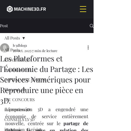
Post
All Posts
lv3dblog1
All Posts
20 oct. 2025
7 min de lecture
Les Plateformes et
FILAMENT 3D
l'Économie du Partage : Les
imprimante 3D,
Services Numériques pour
IMPRIMANTE 3D FDM
Reproduire une pièce en
filament 3D,
3D.
JEU CONCOURS
L'impression 3D a engendré une 
impression 3D
économie de service entièrement 
CONSEILS LV3D
nouvelle, centrée sur le 
partage de 
impression 3D résine
fichiers, la mise en relation des 