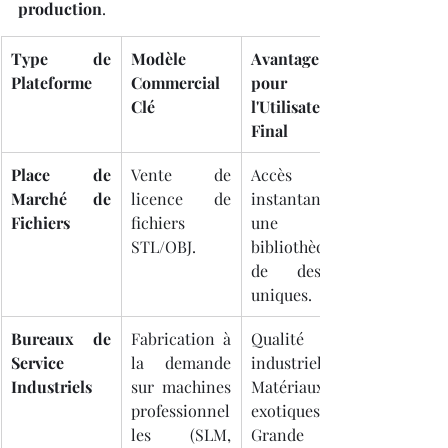
production
.
Type de 
Modèle 
Avantage 
Plateforme
Commercial 
pour 
Clé
l'Utilisateur 
Final
Place de 
Vente de 
Accès 
Marché de 
licence de 
instantané à 
Fichiers
fichiers 
une 
STL/OBJ.
bibliothèque 
de designs 
uniques.
Bureaux de 
Fabrication à 
Qualité 
Service 
la demande 
industrielle, 
Industriels
sur machines 
Matériaux 
professionnel
exotiques, 
les (SLM, 
Grande 