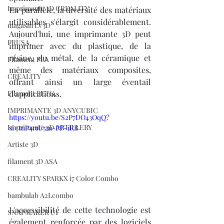
Imprimante 3D CREALITY
En parallèle, la diversité des matériaux 
utilisables s'élargit considérablement. 
magasin LV3D
Aujourd'hui, une imprimante 3D peut 
PRUSA,
imprimer avec du plastique, de la 
résine, du métal, de la céramique et 
Filament PLA
même des matériaux composites, 
CREALITY
offrant ainsi un large éventail 
Filament PETG,
d'applications.
IMPRIMANTE 3D ANYCUBIC
https://youtu.be/S2P7DO43OqQ?
Imprimante 3D ARTILLERY
si=tnP4r1U5m-PP-1RB
Artiste 3D
filament 3D ASA
CREALITY SPARKX i7 Color Combo
bambulab A2Lcombo
L'accessibilité de cette technologie est 
SNAPMAKER U1
également renforcée par des logiciels 