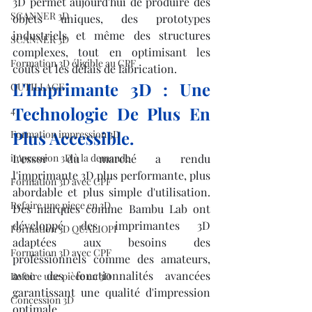
3D permet aujourd'hui de produire des 
SCANNER 3D
objets uniques, des prototypes 
industriels et même des structures 
SCANNER 3D
complexes, tout en optimisant les 
Formation 3D éligible au CPF
coûts et les délais de fabrication.
L'Imprimante 3D : Une 
OUTILLAGE
Technologie De Plus En 
4
Plus Accessible.
Formation impression 3D
impression 3D à la demande
L'essor du marché a rendu 
l'imprimante 3D plus performante, plus 
Formation 3D avec CPF
abordable et plus simple d'utilisation. 
Refaire une piece en 3D
Des marques comme Bambu Lab ont 
développé des imprimantes 3D 
Formation 3D QUALIOPI
adaptées aux besoins des 
Formation 3D avec CPF
professionnels comme des amateurs, 
avec des fonctionnalités avancées 
Refaire une pièce en 3D
garantissant une qualité d'impression 
Concession 3D
optimale.