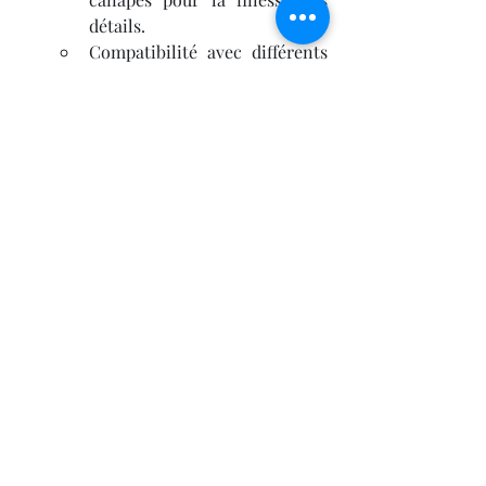
détails.
Compatibilité avec différents 
filaments 3D
 (PLA, PETG, ABS, 
TPU, résine, etc.).
Quel budget prévoir en 2025 pour 
une imprimante 3D de qualité ?
Entrée de gamme (200-
500€)
 : Idéal pour les 
débutants souhaitant 
découvrir l' 
impression 3D
 .
Milieu de gamme (500-
1000€)
 : Machines plus 
précises, fiables et adaptées 
aux projets avancés.
Haut de gamme (+1000€)
 : 
Imprimantes professionnelles 
avec fonctionnalités avancées 
et haute précision.