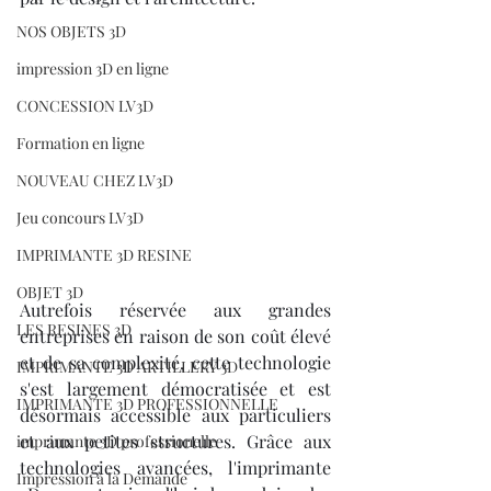
NOS OBJETS 3D
impression 3D en ligne
CONCESSION LV3D
Formation en ligne
NOUVEAU CHEZ LV3D
Jeu concours LV3D
IMPRIMANTE 3D RESINE
OBJET 3D
Autrefois réservée aux grandes 
LES RESINES 3D
entreprises en raison de son coût élevé 
et de sa complexité, cette technologie 
IMPRIMANTE 3D ARTILLERY 3D
s'est largement démocratisée et est 
IMPRIMANTE 3D PROFESSIONNELLE
désormais accessible aux particuliers 
et aux petites structures. Grâce aux 
imprimante 3D professionelle
technologies avancées, l'imprimante 
Impression à la Demande