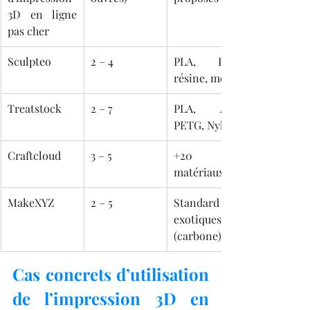
3D en ligne 
pas cher
Sculpteo
2 – 4
PLA, PA12, 
résine, métal
Treatstock
2 – 7
PLA, ABS, 
PETG, Nylon
Craftcloud
3 – 5
+20 
matériaux
MakeXYZ
2 – 5
Standard + 
exotiques 
(carbone)
Cas concrets d’utilisation 
de l’impression 3D en 