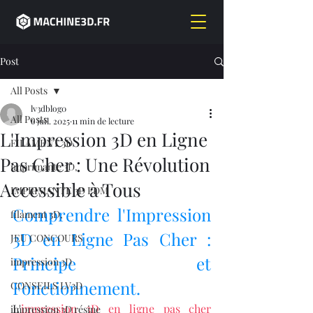
Post
All Posts
lv3dblog0
All Posts
6 juil. 2025
11 min de lecture
L'Impression 3D en Ligne
FILAMENT 3D
Pas Cher : Une Révolution
imprimante 3D,
Accessible à Tous
IMPRIMANTE 3D FDM
Comprendre l'Impression 
filament 3D,
3D en Ligne Pas Cher : 
JEU CONCOURS
Principe et 
impression 3D
Fonctionnement.
CONSEILS LV3D
L'
impression 3D en ligne pas cher
impression 3D résine