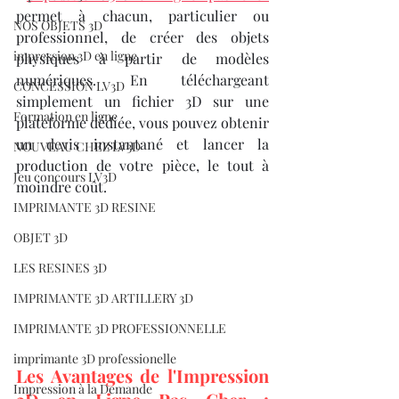
permet à chacun, particulier ou 
NOS OBJETS 3D
professionnel, de créer des objets 
impression 3D en ligne
physiques à partir de modèles 
numériques. En téléchargeant 
CONCESSION LV3D
simplement un fichier 3D sur une 
Formation en ligne
plateforme dédiée, vous pouvez obtenir 
un devis instantané et lancer la 
NOUVEAU CHEZ LV3D
production de votre pièce, le tout à 
Jeu concours LV3D
moindre coût.​
IMPRIMANTE 3D RESINE
OBJET 3D
LES RESINES 3D
IMPRIMANTE 3D ARTILLERY 3D
IMPRIMANTE 3D PROFESSIONNELLE
imprimante 3D professionelle
Les Avantages de l'Impression 
Impression à la Demande