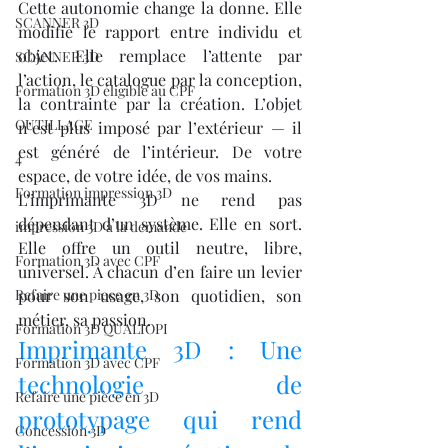
Cette autonomie change la donne. Elle 
SCANNER 3D
modifie le rapport entre individu et 
objet. Elle remplace l’attente par 
SCANNER 3D
l’action, le catalogue par la conception, 
Formation 3D éligible au CPF
la contrainte par la création. L’objet 
OUTILLAGE
n’est plus imposé par l’extérieur — il 
est généré de l’intérieur. De votre 
4
espace, de votre idée, de vos mains.
Formation impression 3D
L’imprimante 3D ne rend pas 
dépendant d’un système. Elle en sort. 
impression 3D à la demande
Elle offre un outil neutre, libre, 
Formation 3D avec CPF
universel. À chacun d’en faire un levier 
Refaire une piece en 3D
pour son usage, son quotidien, son 
métier, sa passion.
Formation 3D QUALIOPI
Imprimante 3D : Une 
Formation 3D avec CPF
technologie de 
Refaire une pièce en 3D
prototypage qui rend 
Concession 3D