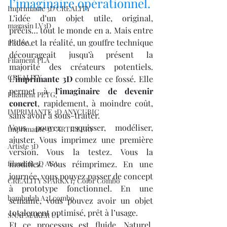
l’imaginaire opérationnel.
Imprimante 3D CREALITY
L’idée d’un objet utile, original, 
magasin LV3D
précis… tout le monde en a. Mais entre 
l’idée et la réalité, un gouffre technique 
PRUSA,
décourageait jusqu’à présent la 
Filament PLA
majorité des créateurs potentiels. 
CREALITY
L’
imprimante 3D
 comble ce fossé. Elle 
permet à 
l’imaginaire de devenir 
Filament PETG,
concret
, rapidement, à moindre coût, 
IMPRIMANTE 3D ANYCUBIC
sans avoir à sous-traiter.
Vous pouvez esquisser, modéliser, 
Imprimante 3D ARTILLERY
ajuster. Vous imprimez une première 
Artiste 3D
version. Vous la testez. Vous la 
filament 3D ASA
modifiez. Vous réimprimez. En une 
journée, vous pouvez passer de concept 
CREALITY SPARKX i7 Color Combo
à prototype fonctionnel. En une 
bambulab A2Lcombo
semaine, vous pouvez avoir un objet 
totalement optimisé, prêt à l’usage.
SNAPMAKER U1
Et ce processus est fluide. Naturel. 