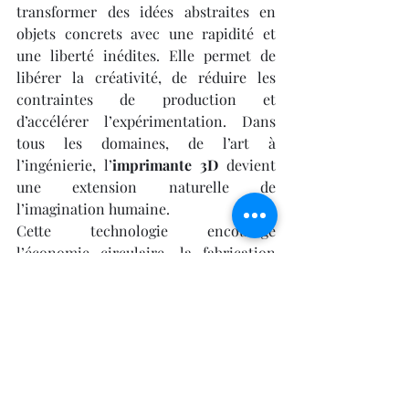
transformer des idées abstraites en 
objets concrets avec une rapidité et 
une liberté inédites. Elle permet de 
libérer la créativité, de réduire les 
contraintes de production et 
d’accélérer l’expérimentation. Dans 
tous les domaines, de l’art à 
l’ingénierie, l’
imprimante 3D
 devient 
une extension naturelle de 
l’imagination humaine.
Cette technologie encourage 
l’économie circulaire, la fabrication 
locale et l’optimisation des ressources. 
Elle favorise l’émergence de micro-
usines flexibles et connectées, capables 
de produire à la demande et de limiter 
les stocks inutiles. Grâce à cela, 
l’impression 3D ne se contente pas de 
produire autrement : elle propose une 