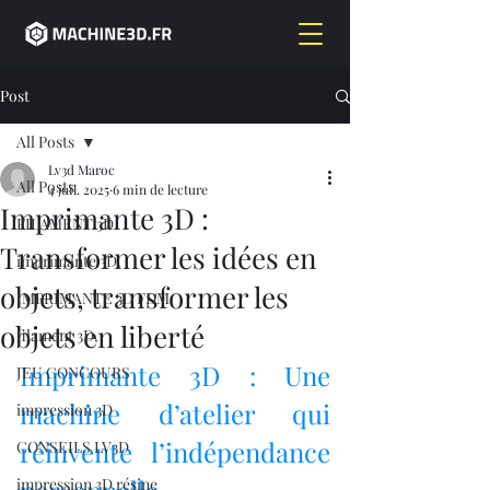
Post
All Posts
Lv3d Maroc
All Posts
4 juil. 2025
6 min de lecture
Imprimante 3D :
FILAMENT 3D
Transformer les idées en
imprimante 3D,
objets, transformer les
IMPRIMANTE 3D FDM
objets en liberté
filament 3D,
Imprimante 3D : Une 
JEU CONCOURS
machine d’atelier qui 
impression 3D
réinvente l’indépendance 
CONSEILS LV3D
impression 3D résine