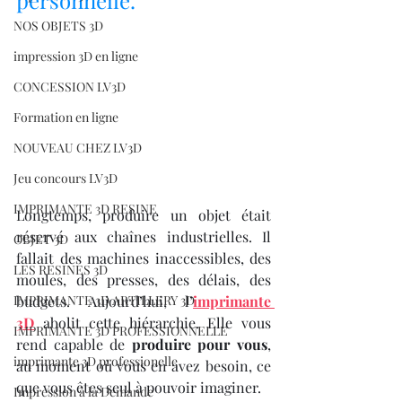
personnelle.
NOS OBJETS 3D
impression 3D en ligne
CONCESSION LV3D
Formation en ligne
NOUVEAU CHEZ LV3D
Jeu concours LV3D
IMPRIMANTE 3D RESINE
Longtemps, produire un objet était 
réservé aux chaînes industrielles. Il 
OBJET 3D
fallait des machines inaccessibles, des 
LES RESINES 3D
moules, des presses, des délais, des 
IMPRIMANTE 3D ARTILLERY 3D
budgets. Aujourd’hui, l’
imprimante 
3D
 abolit cette hiérarchie. Elle vous 
IMPRIMANTE 3D PROFESSIONNELLE
rend capable de 
produire pour vous
, 
imprimante 3D professionelle
au moment où vous en avez besoin, ce 
que vous êtes seul à pouvoir imaginer.
Impression à la Demande