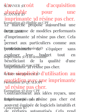
Un coût d'acquisition 
SCANNER 3D
abordable pour une 
SCANNER 3D
imprimante 3d résine pas cher.
Formation 3D éligible au CPF
Le marché propose aujourd'hui une 
large gamme de modèles performants 
OUTILLAGE
d’imprimante 3d résine pas cher. Cela 
4
permet aux particuliers comme aux 
Formation impression 3D
professionnels de s’équiper sans 
exploser leur budget tout en 
impression 3D à la demande
bénéficiant de la qualité d'une 
Formation 3D avec CPF
imprimante 3d résine pas cher.
Une simplicité d'utilisation au 
Refaire une piece en 3D
quotidien avec une imprimante 
Formation 3D QUALIOPI
3d résine pas cher.
Formation 3D avec CPF
Contrairement aux idées reçues, une 
imprimante 3d résine pas cher est 
Refaire une pièce en 3D
souvent équipée de logiciels intuitifs et 
Concession 3D
de réglages automatisés. Cela rend 