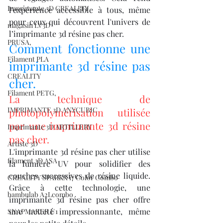
Imprimante 3D CREALITY
l'expérience accessible à tous, même 
pour ceux qui découvrent l'univers de 
magasin LV3D
l’imprimante 3d résine pas cher.
PRUSA,
Comment fonctionne une 
Filament PLA
imprimante 3d résine pas 
CREALITY
cher.
Filament PETG,
La technique de 
IMPRIMANTE 3D ANYCUBIC
photopolymérisation utilisée 
par une imprimante 3d résine 
Imprimante 3D ARTILLERY
pas cher.
Artiste 3D
L'imprimante 3d résine pas cher utilise 
filament 3D ASA
la lumière UV pour solidifier des 
couches successives de résine liquide. 
CREALITY SPARKX i7 Color Combo
Grâce à cette technologie, une 
bambulab A2Lcombo
imprimante 3d résine pas cher offre 
une netteté impressionnante, même 
SNAPMAKER U1