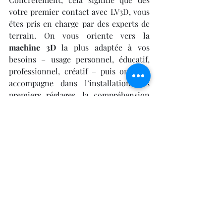
votre premier contact avec LV3D, vous 
êtes pris en charge par des experts de 
terrain. On vous oriente vers la 
machine 3D
 la plus adaptée à vos 
besoins – usage personnel, éducatif, 
professionnel, créatif – puis on vous 
accompagne dans l’installation, les 
premiers réglages, la compréhension 
des logiciels de tranchage, le choix du 
bon 
filament 3D
, la maintenance de 
votre machine, et bien plus encore. 
Vous recevez des tutoriels vidéo, des 
manuels pas à pas, des conseils 
pratiques, un accès à une communauté 
active, et un service client réactif et 
disponible, basé en France. Tout est 
pensé pour que l’expérience soit fluide, 
enrichissante et sans frustration.