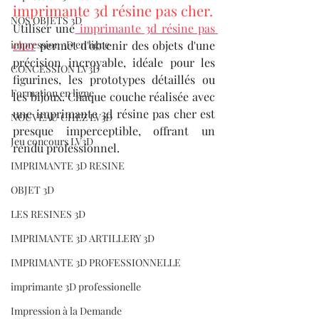
imprimante 3d résine pas cher.
NOS OBJETS 3D
Utiliser une
 imprimante 3d résine pas 
impression 3D en ligne
cher
 permet d'obtenir des objets d'une 
précision incroyable, idéale pour les 
CONCESSION LV3D
figurines, les prototypes détaillés ou 
Formation en ligne
les bijoux. Chaque couche réalisée avec 
une imprimante 3d résine pas cher est 
NOUVEAU CHEZ LV3D
presque imperceptible, offrant un 
Jeu concours LV3D
rendu professionnel.
IMPRIMANTE 3D RESINE
OBJET 3D
LES RESINES 3D
IMPRIMANTE 3D ARTILLERY 3D
IMPRIMANTE 3D PROFESSIONNELLE
imprimante 3D professionelle
Impression à la Demande