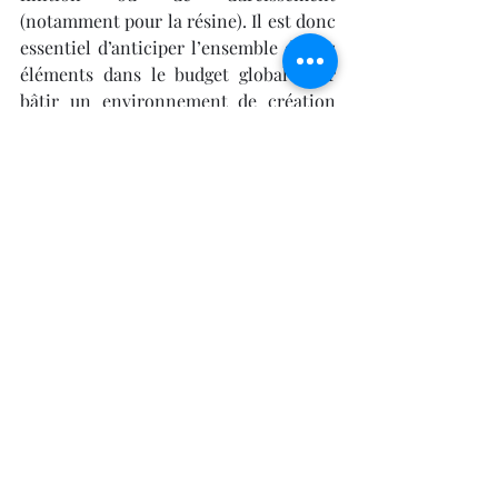
(notamment pour la résine). Il est donc 
essentiel d’anticiper l’ensemble de ces 
éléments dans le budget global pour 
bâtir un environnement de création 
optimal.
Explorer la galaxie 3D : une 
communauté mondiale, des 
savoirs partagés, une culture 
nouvelle
L’une des grandes forces de 
l’
impression 3D
, c’est qu’elle ne vous 
enferme pas dans une bulle technique : 
elle vous connecte à une 
galaxie 
3D
 vivante, ouverte, incroyablement 
riche. Dès l’instant où vous démarrez 
votre première impression, vous 
rejoignez une communauté mondiale 
de passionnés, de créateurs, 