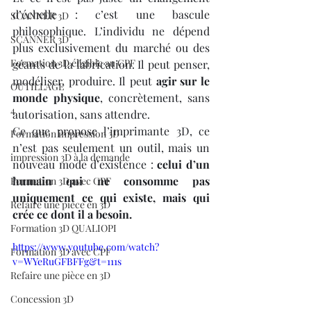
d’échelle : c’est une bascule 
SCANNER 3D
philosophique. L’individu ne dépend 
SCANNER 3D
plus exclusivement du marché ou des 
Formation 3D éligible au CPF
géants de la fabrication. Il peut penser, 
modéliser, produire. Il peut 
agir sur le 
OUTILLAGE
monde physique
, concrètement, sans 
4
autorisation, sans attendre.
Ce que propose l’imprimante 3D, ce 
Formation impression 3D
n’est pas seulement un outil, mais un 
impression 3D à la demande
nouveau mode d’existence : 
celui d’un 
humain qui ne consomme pas 
Formation 3D avec CPF
uniquement ce qui existe, mais qui 
Refaire une piece en 3D
crée ce dont il a besoin.
Formation 3D QUALIOPI
https://www.youtube.com/watch?
Formation 3D avec CPF
v=WYeRuGFBFFg&t=111s
Refaire une pièce en 3D
Concession 3D