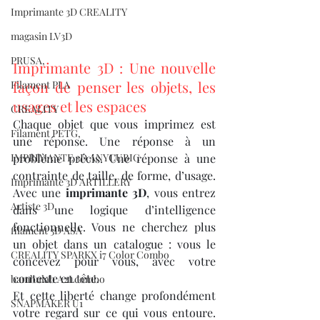
Imprimante 3D CREALITY
magasin LV3D
PRUSA,
Imprimante 3D : Une nouvelle 
façon de penser les objets, les 
Filament PLA
usages et les espaces
CREALITY
Chaque objet que vous imprimez est 
Filament PETG,
une réponse. Une réponse à un 
problème précis. Une réponse à une 
IMPRIMANTE 3D ANYCUBIC
contrainte de taille, de forme, d’usage. 
Imprimante 3D ARTILLERY
Avec une 
imprimante 3D
, vous entrez 
Artiste 3D
dans une logique d’intelligence 
fonctionnelle. Vous ne cherchez plus 
filament 3D ASA
un objet dans un catalogue : vous le 
CREALITY SPARKX i7 Color Combo
concevez pour vous, avec votre 
contexte en tête.
bambulab A2Lcombo
Et cette liberté change profondément 
SNAPMAKER U1
votre regard sur ce qui vous entoure. 