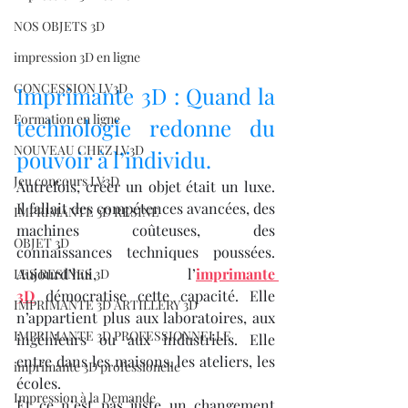
NOS OBJETS 3D
impression 3D en ligne
CONCESSION LV3D
Imprimante 3D : Quand la 
Formation en ligne
technologie redonne du 
NOUVEAU CHEZ LV3D
pouvoir à l’individu.
Jeu concours LV3D
Autrefois, créer un objet était un luxe. 
Il fallait des compétences avancées, des 
IMPRIMANTE 3D RESINE
machines coûteuses, des 
OBJET 3D
connaissances techniques poussées. 
Aujourd’hui, l’
imprimante 
LES RESINES 3D
3D
 démocratise cette capacité. Elle 
IMPRIMANTE 3D ARTILLERY 3D
n’appartient plus aux laboratoires, aux 
IMPRIMANTE 3D PROFESSIONNELLE
ingénieurs ou aux industriels. Elle 
entre dans les maisons, les ateliers, les 
imprimante 3D professionelle
écoles.
Impression à la Demande
Et ce n’est pas juste un changement 