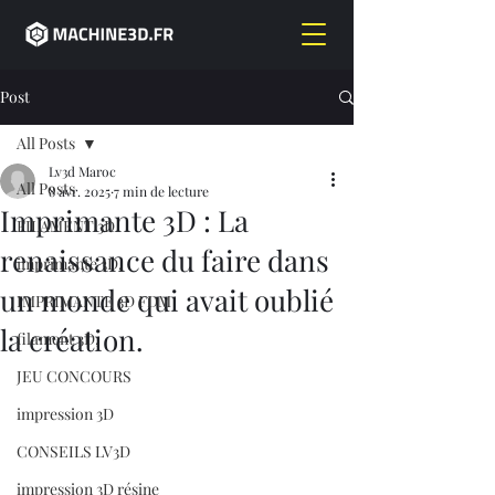
Post
All Posts
Lv3d Maroc
All Posts
8 avr. 2025
7 min de lecture
Imprimante 3D : La
FILAMENT 3D
renaissance du faire dans
imprimante 3D,
un monde qui avait oublié
IMPRIMANTE 3D FDM
la création.
filament 3D,
JEU CONCOURS
impression 3D
CONSEILS LV3D
impression 3D résine