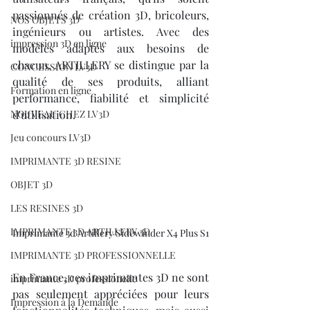
passionnés de création 3D, bricoleurs, 
NOS OBJETS 3D
ingénieurs ou artistes. Avec des 
impression 3D en ligne
modèles adaptés aux besoins de 
chacun, ARTILLERY se distingue par la 
CONCESSION LV3D
qualité de ses produits, alliant 
Formation en ligne
performance, fiabilité et simplicité 
NOUVEAU CHEZ LV3D
d'utilisation. 
Jeu concours LV3D
IMPRIMANTE 3D RESINE
OBJET 3D
LES RESINES 3D
IMPRIMANTE 3D ARTILLERY 3D
Imprimante 3d Artillery Sidewinder X4 Plus S1
IMPRIMANTE 3D PROFESSIONNELLE
En France, ces imprimantes 3D ne sont 
imprimante 3D professionelle
pas seulement appréciées pour leurs 
Impression à la Demande