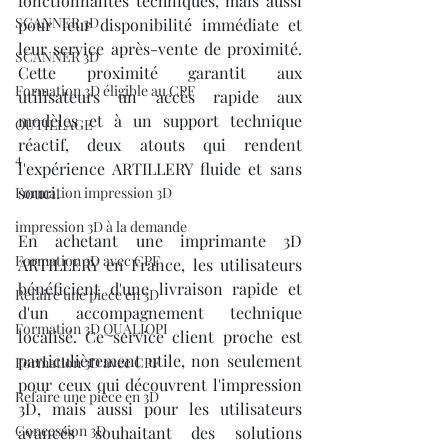
fonctionnalités techniques, mais aussi 
SCANNER 3D
pour leur disponibilité immédiate et 
leur service après-vente de proximité. 
SCANNER 3D
Cette proximité garantit aux 
Formation 3D éligible au CPF
utilisateurs un accès rapide aux 
modèles et à un support technique 
OUTILLAGE
réactif, deux atouts qui rendent 
4
l'expérience ARTILLERY fluide et sans 
souci.
Formation impression 3D
impression 3D à la demande
En achetant une imprimante 3D 
Formation 3D avec CPF
ARTILLERY en France, les utilisateurs 
bénéficient d'une livraison rapide et 
Refaire une piece en 3D
d'un accompagnement technique 
Formation 3D QUALIOPI
localisé. Ce service client proche est 
particulièrement utile, non seulement 
Formation 3D avec CPF
pour ceux qui découvrent l'impression 
Refaire une pièce en 3D
3D, mais aussi pour les utilisateurs 
Concession 3D
avancés souhaitant des solutions 