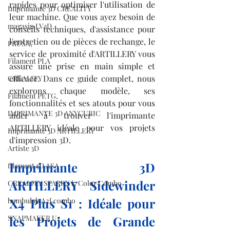
rapides pour optimiser l'utilisation de 
Imprimante 3D CREALITY
leur machine. Que vous ayez besoin de 
magasin LV3D
conseils techniques, d'assistance pour 
l'entretien ou de pièces de rechange, le 
PRUSA,
service de proximité d'ARTILLERY vous 
Filament PLA
assure une prise en main simple et 
efficace. Dans ce guide complet, nous 
CREALITY
explorons chaque modèle, ses 
Filament PETG,
fonctionnalités et ses atouts pour vous 
IMPRIMANTE 3D ANYCUBIC
aider à trouver l'imprimante 
ARTILLERY idéale pour vos projets 
Imprimante 3D ARTILLERY
d'impression 3D.
Artiste 3D
Imprimante 3D 
filament 3D ASA
ARTILLERY Sidewinder 
CREALITY SPARKX i7 Color Combo
X4 Plus S1 : Idéale pour 
bambulab A2Lcombo
les Projets de Grande 
SNAPMAKER U1