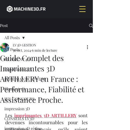
Post
All Posts
LV3D GESTION
All Posts
30 oct. 2024
6 min de lecture
Guide Complet des
FILAMENT 3D
Imprimantes 3D
imprimante 3D,
ARTILLERY en France :
IMPRIMANTE 3D FDM
Performance, Fiabilité et
filament 3D,
Assistance Proche.
JEU CONCOURS
impression 3D
Les 
imprimantes 3D ARTILLERY
 sont 
CONSEILS LV3D
devenues incontournables pour les 
impression 3D résine
utilisateurs français, qu'ils soient 