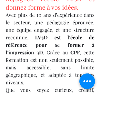
donnez forme à vos idées.
Avec plus de 10 ans d’expérience dans 
le secteur, une pédagogie éprouvée, 
une équipe engagée, et une structure 
reconnue, 
LV3D est l’école de 
référence pour se former à 
l’impression 3D
. Grâce au 
CPF
, cette 
formation est non seulement possible, 
mais accessible, sans limite 
géographique, et adaptée à tous les 
niveaux.
Que vous soyez curieux, créatif, 
technicien, enseignant ou 
entrepreneur, l’impression 3D peut 
devenir un pilier de votre activité ou 
une nouvelle passion. LV3D vous donne 
les moyens de transformer cette 
ambition en compétence concrète, 