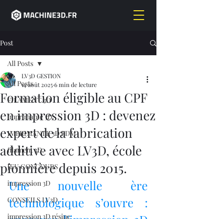
Post
All Posts
LV3D GESTION
All Posts
14 août 2025
6 min de lecture
Formation éligible au CPF
FILAMENT 3D
en impression 3D : devenez
imprimante 3D,
expert de la fabrication
IMPRIMANTE 3D FDM
additive avec LV3D, école
filament 3D,
pionnière depuis 2015.
JEU CONCOURS
Une nouvelle ère 
impression 3D
technologique s’ouvre : 
CONSEILS LV3D
impression 3D résine