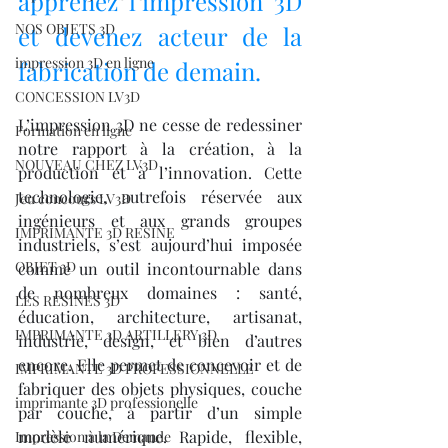
apprenez l’impression 3D 
NOS OBJETS 3D
et devenez acteur de la 
impression 3D en ligne
fabrication de demain.
CONCESSION LV3D
L’impression 3D ne cesse de redessiner 
Formation en ligne
notre rapport à la création, à la 
NOUVEAU CHEZ LV3D
production et à l’innovation. Cette 
technologie, autrefois réservée aux 
Jeu concours LV3D
ingénieurs et aux grands groupes 
IMPRIMANTE 3D RESINE
industriels, s’est aujourd’hui imposée 
OBJET 3D
comme un outil incontournable dans 
de nombreux domaines : santé, 
LES RESINES 3D
éducation, architecture, artisanat, 
IMPRIMANTE 3D ARTILLERY 3D
industrie, design, et bien d’autres 
encore. Elle permet de concevoir et de 
IMPRIMANTE 3D PROFESSIONNELLE
fabriquer des objets physiques, couche 
imprimante 3D professionelle
par couche, à partir d’un simple 
modèle numérique. Rapide, flexible, 
Impression à la Demande