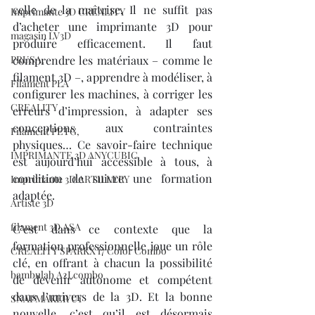
celle de la maîtrise. Il ne suffit pas 
Imprimante 3D CREALITY
d’acheter une imprimante 3D pour 
magasin LV3D
produire efficacement. Il faut 
PRUSA,
comprendre les matériaux – comme le 
filament 3D –, apprendre à modéliser, à 
Filament PLA
configurer les machines, à corriger les 
CREALITY
erreurs d’impression, à adapter ses 
conceptions aux contraintes 
Filament PETG,
physiques… Ce savoir-faire technique 
IMPRIMANTE 3D ANYCUBIC
est aujourd’hui accessible à tous, à 
condition de suivre une formation 
Imprimante 3D ARTILLERY
adaptée.
Artiste 3D
filament 3D ASA
C’est dans ce contexte que la 
formation professionnelle joue un rôle 
CREALITY SPARKX i7 Color Combo
clé, en offrant à chacun la possibilité 
bambulab A2Lcombo
de devenir autonome et compétent 
dans l’univers de la 3D. Et la bonne 
SNAPMAKER U1
nouvelle, c’est qu’il est désormais 