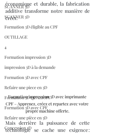
économique et durable, la fabrication 
SCANNER 3D
additive transforme notre manière de 
SCANNER 3D
créer.
Formation 3D éligible au CPF
OUTILLAGE
4
Formation impression 3D
impression 3D à la demande
Formation 3D avec CPF
Refaire une piece en 3D
Formation impression 3D avec imprimante 
Formation 3D QUALIOPI
CPF – Apprenez, créez et repartez avec votre 
Formation 3D avec CPF
propre machine offerte.
Refaire une pièce en 3D
Mais derrière la puissance de cette 
Concession 3D
technologie se cache une exigence : 